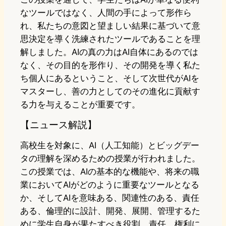
なツールではなく、人間の手によって形作ら
れ、私たちの意図と望ましい結果に基づいて意
思決定を導く洗練されたツールであることを理
解しました。AIの真の力はAI自体にあるのでは
なく、その目的を形作り、その開発を導く私た
ち個人にあるということ、そして次世代がAIを
マスターし、善の力としてのその進化に貢献す
る力を与えることが重要です。
【ニュース解説】
高校生を対象に、AI（人工知能）とビッグデー
タの理解を深めるための授業が行われました。
この授業では、AIの基本的な機能や、将来の職
業においてAIがどのように重要なツールとなる
か、そしてAIを意味ある、関連性のある、責任
ある、倫理的に設計、開発、展開、管理するた
めに学生自身が果たすべき役割、責任、権利に