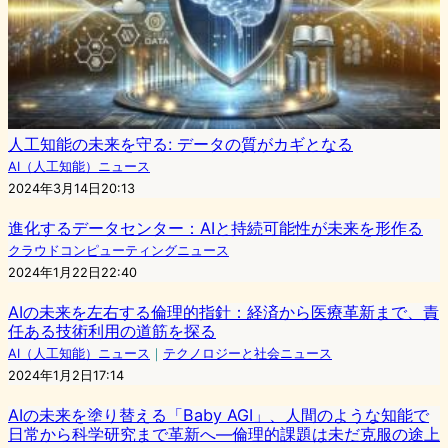
人工知能の未来を守る: データの質がカギとなる
AI（人工知能）ニュース
2024年3月14日20:13
進化するデータセンター：AIと持続可能性が未来を形作る
クラウドコンピューティングニュース
2024年1月22日22:40
AIの未来を左右する倫理的指針：経済から医療革新まで、責
任ある技術利用の道筋を探る
AI（人工知能）ニュース
｜
テクノロジーと社会ニュース
2024年1月2日17:14
AIの未来を塗り替える「Baby AGI」、人間のような知能で
日常から科学研究まで革新へ―倫理的課題は未だ克服の途上