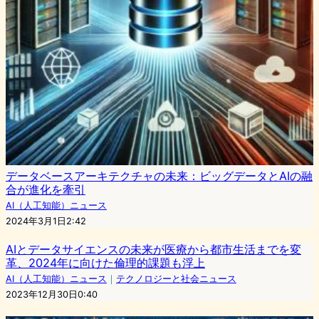
データベースアーキテクチャの未来：ビッグデータとAIの融
合が進化を牽引
AI（人工知能）ニュース
2024年3月1日2:42
AIとデータサイエンスの未来が医療から都市生活までを変
革、2024年に向けた倫理的課題も浮上
AI（人工知能）ニュース
｜
テクノロジーと社会ニュース
2023年12月30日0:40