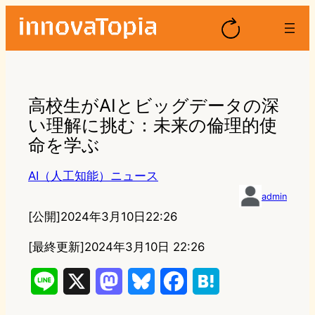
高校生がAIとビッグデータの深
い理解に挑む：未来の倫理的使
命を学ぶ
AI（人工知能）ニュース
admin
[公開]
2024年3月10日22:26
[最終更新]
2024年3月10日 22:26
L
X
M
B
F
H
i
a
l
a
a