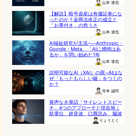
山本 達也
【解説】暗号資産は有価証券にな
ったのか？金商法改正の成立と
「お墨付き」の危うさ
山本 達也
AI福祉研究が主流へ─Anthropic・
Google・Meta、「AIに感情はあ
るか」を問い始めた1年
山本 達也
説明可能なAI（XAI）の罠─AIはな
ぜ「もっともらしい嘘」をつくの
か？
寺本 誠司
発声なき発話「サイレントスピー
チ」4つのアプローチと現在地｜
筋電位、超音波、口唇読み、脳波
りょうとく