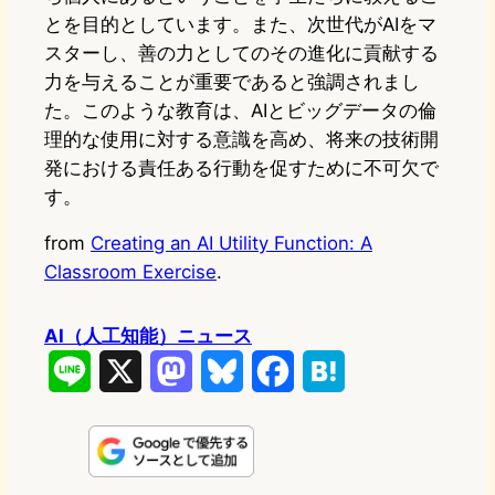
とを目的としています。また、次世代がAIをマ
スターし、善の力としてのその進化に貢献する
力を与えることが重要であると強調されまし
た。このような教育は、AIとビッグデータの倫
理的な使用に対する意識を高め、将来の技術開
発における責任ある行動を促すために不可欠で
す。
from
Creating an AI Utility Function: A
Classroom Exercise
.
AI（人工知能）ニュース
L
X
M
B
F
H
i
a
l
a
a
n
s
u
c
t