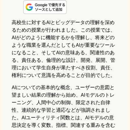
n
s
u
c
t
e
t
e
e
e
高校生に対するAIとビッグデータの理解を深め
るための授業が行われました。この授業では、
o
s
b
n
AIがどのように機能するかを理解し、将来どの
d
k
o
a
ような職業を選んだとしてもAIが重要なツール
o
y
o
になること、そしてAIの意味ある、関連性のあ
る、責任ある、倫理的な設計、開発、展開、管
n
k
理において学生自身が果たすべき役割、責任、
権利について意識を高めることが目的でした。
AIについての基本的な概念、ユーザーの意図と
望ましい結果の理解から始め、AIモデルのトレ
ーニング、人間中心の制御、限定された自律
性、連続的な学習と適応などが強調されまし
た。AIユーティリティ関数とは、AIモデルの意
思決定を導く変数、指標、関連する重みを含む