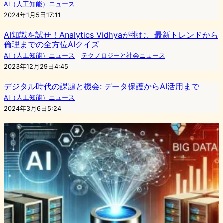
AI（人工知能）ニュース
2024年1月5日17:11
AI知識を試せ！Analytics Vidhyaが挑む、最新トレンドから
倫理までの全方位AIクイズ
AI（人工知能）ニュース
｜
テクノロジーと社会ニュース
2023年12月29日4:45
デジタル時代の課題と機会: データ保護からAI活用まで
AI（人工知能）ニュース
2024年3月6日5:24