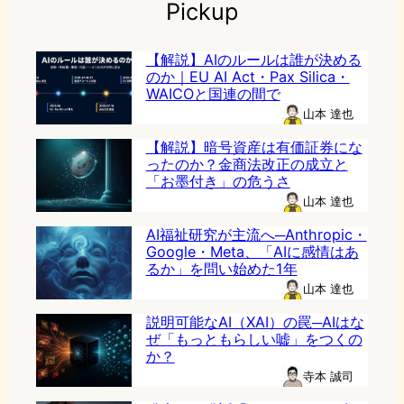
Pickup
【解説】AIのルールは誰が決める
のか｜EU AI Act・Pax Silica・
WAICOと国連の間で
山本 達也
【解説】暗号資産は有価証券にな
ったのか？金商法改正の成立と
「お墨付き」の危うさ
山本 達也
AI福祉研究が主流へ─Anthropic・
Google・Meta、「AIに感情はあ
るか」を問い始めた1年
山本 達也
説明可能なAI（XAI）の罠─AIはな
ぜ「もっともらしい嘘」をつくの
か？
寺本 誠司