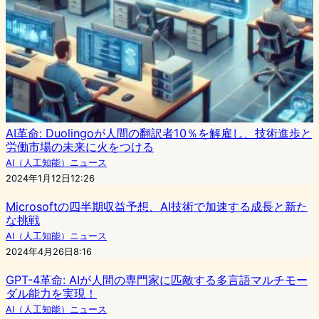
AI革命: Duolingoが人間の翻訳者10％を解雇し、技術進歩と
労働市場の未来に火をつける
AI（人工知能）ニュース
2024年1月12日12:26
Microsoftの四半期収益予想、AI技術で加速する成長と新た
な挑戦
AI（人工知能）ニュース
2024年4月26日8:16
GPT-4革命: AIが人間の専門家に匹敵する多言語マルチモー
ダル能力を実現！
AI（人工知能）ニュース