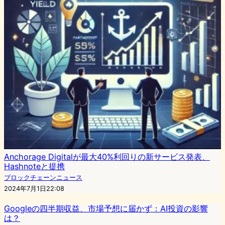
Anchorage Digitalが最大40%利回りの新サービス発表、
Hashnoteと提携
ブロックチェーンニュース
2024年7月1日22:08
Googleの四半期収益、市場予想に届かず：AI投資の影響
は？