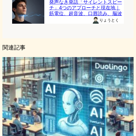
発声なき発話「サイレントスピー
チ」4つのアプローチと現在地｜
筋電位、超音波、口唇読み、脳波
りょうとく
関連記事