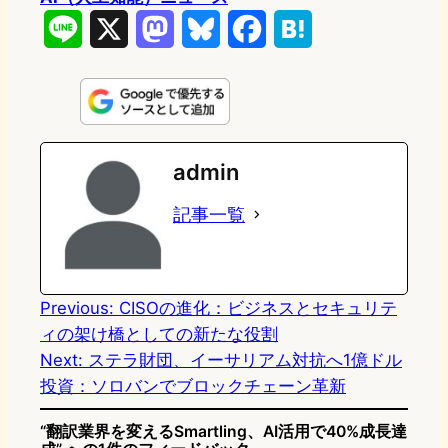
L
X
M
B
F
H
i
a
l
a
a
n
s
u
c
t
e
t
e
e
e
admin
o
s
b
n
記事一覧
d
k
o
a
o
y
o
n
k
Previous:
CISOの進化：ビジネスとセキュリテ
ィの架け橋としての新たな役割
Next:
ステラ財団、イーサリアム対抗へ1億ドル
投資：ソロバンでブロックチェーン革新
“翻訳業界を変えるSmartling、AI活用で40%成長達