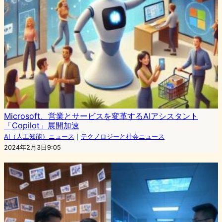
Microsoft、営業とサービスを変革するAIアシスタント
「Copilot」展開加速
AI（人工知能）ニュース
｜
テクノロジーと社会ニュース
2024年2月3日9:05