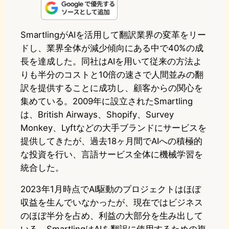
n
s
u
c
t
e
t
e
e
e
SmartlingがAIを活用して翻訳業界の変革をリー
ドし、業界全体が減少傾向にある中で40%の成
o
s
b
n
長を達成した。同社はAIを用いて従来の方法よ
d
k
o
a
りも半分のコストと10倍の速さで人間並みの翻
o
y
o
訳を提供することに成功し、顧客からの関心を
集めている。2009年に設立されたSmartling
n
k
は、British Airways、Shopify、Survey
Monkey、Lyftなどの大手ブランドにサービスを
提供してきたが、過去18ヶ月間でAIへの積極的
な投資を行い、言語サービス全体に機械学習を
統合した。
2023年1月時点でAI駆動のプロジェクトはほぼ
収益を生んでいなかったが、現在ではビジネス
のほぼ半分を占め、利益の大部分を生み出して