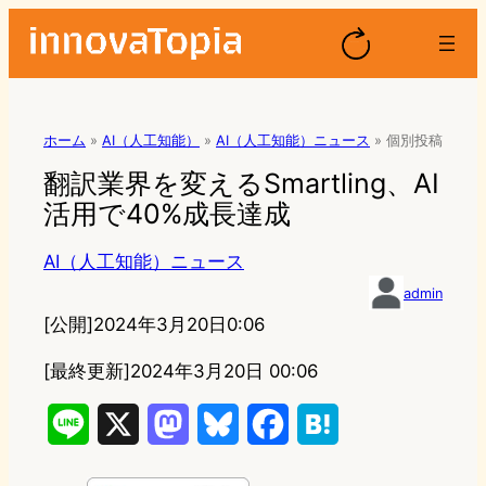
ホーム
»
AI（人工知能）
»
AI（人工知能）ニュース
»
個別投稿
翻訳業界を変えるSmartling、AI
活用で40%成長達成
AI（人工知能）ニュース
admin
[公開]
2024年3月20日0:06
[最終更新]
2024年3月20日 00:06
L
X
M
B
F
H
i
a
l
a
a