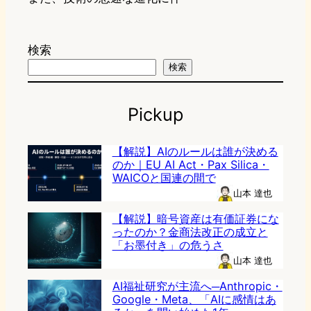
検索
検索
Pickup
【解説】AIのルールは誰が決める
のか｜EU AI Act・Pax Silica・
WAICOと国連の間で
山本 達也
【解説】暗号資産は有価証券にな
ったのか？金商法改正の成立と
「お墨付き」の危うさ
山本 達也
AI福祉研究が主流へ─Anthropic・
Google・Meta、「AIに感情はあ