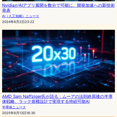
NvidiaがAIアプリ展開を数分で可能に、開発加速への新技術
発表
AI（人工知能）ニュース
2024年6月2日23:22
AMD Sam Naffziger氏が語る：ムーアの法則終焉後の半導
体戦略、ラック規模設計で実現する持続可能AI
半導体ニュース
2025年6月13日16:30