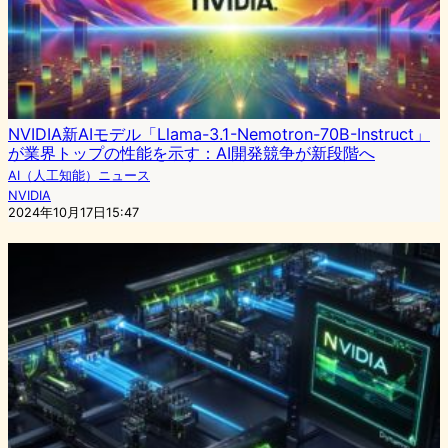
NVIDIA新AIモデル「Llama-3.1-Nemotron-70B-Instruct」
が業界トップの性能を示す：AI開発競争が新段階へ
AI（人工知能）ニュース
NVIDIA
2024年10月17日15:47