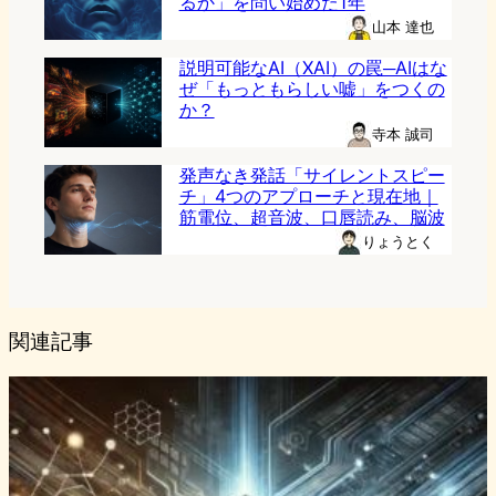
るか」を問い始めた1年
山本 達也
説明可能なAI（XAI）の罠─AIはな
ぜ「もっともらしい嘘」をつくの
か？
寺本 誠司
発声なき発話「サイレントスピー
チ」4つのアプローチと現在地｜
筋電位、超音波、口唇読み、脳波
りょうとく
関連記事