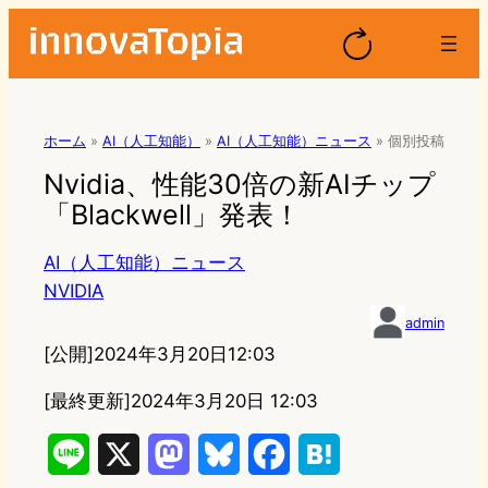
ホーム
»
AI（人工知能）
»
AI（人工知能）ニュース
»
個別投稿
Nvidia、性能30倍の新AIチップ
「Blackwell」発表！
AI（人工知能）ニュース
NVIDIA
admin
[公開]
2024年3月20日12:03
[最終更新]
2024年3月20日 12:03
L
X
M
B
F
H