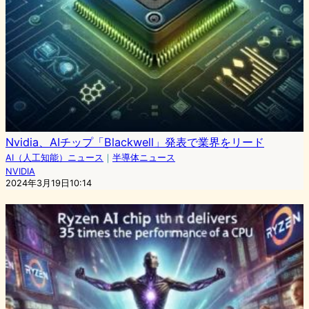
Nvidia、AIチップ「Blackwell」発表で業界をリード
AI（人工知能）ニュース
｜
半導体ニュース
NVIDIA
2024年3月19日10:14