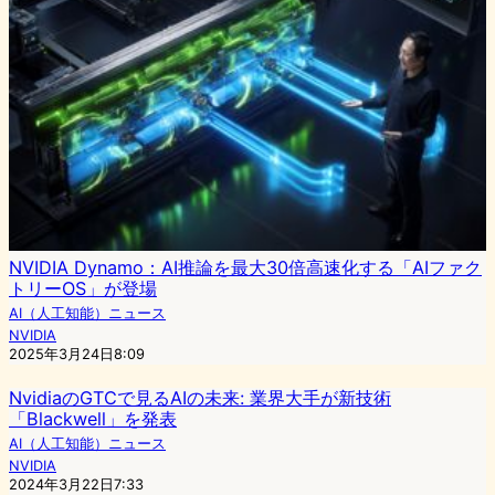
NVIDIA Dynamo：AI推論を最大30倍高速化する「AIファク
トリーOS」が登場
AI（人工知能）ニュース
NVIDIA
2025年3月24日8:09
NvidiaのGTCで見るAIの未来: 業界大手が新技術
「Blackwell」を発表
AI（人工知能）ニュース
NVIDIA
2024年3月22日7:33