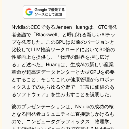
i
a
l
a
a
n
s
u
c
t
e
t
e
e
e
NvidiaのCEOであるJensen Huangは、GTC開発
者会議で「Blackwell」と呼ばれる新しいAIチッ
o
s
b
n
プを発表した。このGPUは以前のバージョンと
d
k
o
a
比較してLLM推論ワークロードにおいて30倍の
o
y
o
性能向上を提供し、「物理の限界を押し広げ
る」と述べた。Huangは、生成AIの新しい産業
n
k
革命が超高速データセンターと大型GPUを必要
とすること、そしてこれが健康管理からロボテ
ィクスまでのあらゆる分野で「非常に価値のあ
るソフトウェア」を生み出すことを説明した。
彼のプレゼンテーションは、Nvidiaの成功の核
となる開発者コミュニティに直接話しかけるも
ので、コンピュータグラフィックス、物理学、