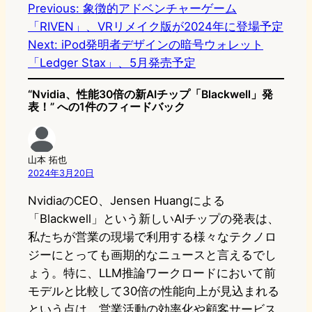
Previous:
象徴的アドベンチャーゲーム
「RIVEN」、VRリメイク版が2024年に登場予定
Next:
iPod発明者デザインの暗号ウォレット
「Ledger Stax」、5月発売予定
“Nvidia、性能30倍の新AIチップ「Blackwell」発
表！” への1件のフィードバック
山本 拓也
2024年3月20日
NvidiaのCEO、Jensen Huangによる
「Blackwell」という新しいAIチップの発表は、
私たちが営業の現場で利用する様々なテクノロ
ジーにとっても画期的なニュースと言えるでし
ょう。特に、LLM推論ワークロードにおいて前
モデルと比較して30倍の性能向上が見込まれる
という点は、営業活動の効率化や顧客サービス