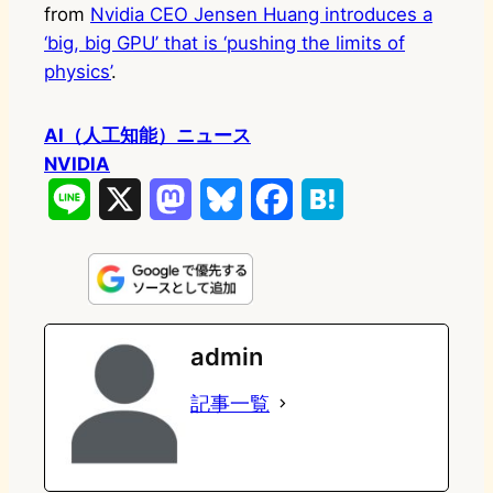
from
Nvidia CEO Jensen Huang introduces a
‘big, big GPU’ that is ‘pushing the limits of
physics’
.
AI（人工知能）ニュース
NVIDIA
L
X
M
B
F
H
i
a
l
a
a
n
s
u
c
t
e
t
e
e
e
admin
o
s
b
n
記事一覧
d
k
o
a
o
y
o
n
k