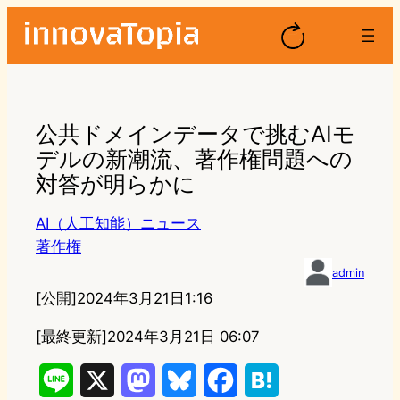
公共ドメインデータで挑むAIモ
デルの新潮流、著作権問題への
対答が明らかに
AI（人工知能）ニュース
著作権
admin
[公開]
2024年3月21日1:16
[最終更新]
2024年3月21日 06:07
L
X
M
B
F
H