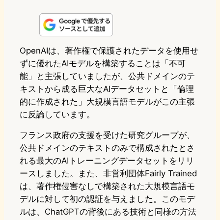
i
a
l
a
a
n
s
u
c
t
e
t
e
e
e
OpenAIは、著作権で保護されたデータを使用せ
ずに優れたAIモデルを構築することは「不可
o
s
b
n
能」と主張していましたが、公共ドメインのテ
d
k
o
a
キストから成る巨大なAIデータセットと「倫理
o
y
o
的に作成された」大規模言語モデルがこの主張
に反論しています。
n
k
フランス政府の支援を受けた研究グループが、
公共ドメインのテキストのみで構成されたとさ
れる最大のAIトレーニングデータセットをリリ
ースしました。また、非営利団体Fairly Trained
は、著作権侵害なしで構築された大規模言語モ
デルに対して初の認証を与えました。このモデ
ルは、ChatGPTの背後にある技術と同様の方法