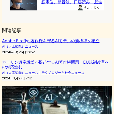
筋電位、超音波、口唇読み、脳波
りょうとく
関連記事
Adobe Firefly: 著作権を守るAIモデルの新標準を確立
AI（人工知能）ニュース
2024年3月26日18:52
カーリン遺産訴訟が提起するAI著作権問題、EU規制改革へ
の対応進む
AI（人工知能）ニュース
｜
テクノロジーと社会ニュース
2024年1月27日7:12