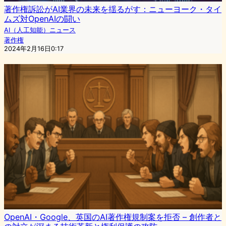
著作権訴訟がAI業界の未来を揺るがす：ニューヨーク・タイ
ムズ対OpenAIの闘い
AI（人工知能）ニュース
著作権
2024年2月16日0:17
OpenAI・Google、英国のAI著作権規制案を拒否 – 創作者と