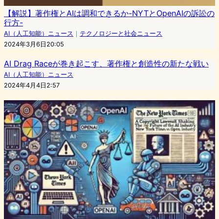
【解説】著作権とAIは調和できるか-NYTとOpenAIの訴訟の
行方-
AI（人工知能）ニュース
｜
テクノロジーと社会ニュース
2024年3月6日20:05
AI Drag Raceが巻き起こす、著作権と創造性の新たな戦い
AI（人工知能）ニュース
2024年4月4日2:57