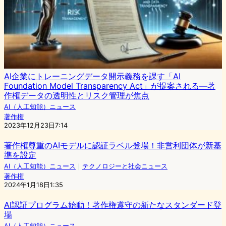
AI企業にトレーニングデータ開示義務を課す「AI
Foundation Model Transparency Act」が提案される―著
作権データの透明性とリスク管理が焦点
AI（人工知能）ニュース
著作権
2023年12月23日7:14
著作権尊重のAIモデルに認証ラベル登場！非営利団体が新基
準を設定
AI（人工知能）ニュース
｜
テクノロジーと社会ニュース
著作権
2024年1月18日1:35
AI認証プログラム始動！著作権遵守の新たなスタンダード登
場
AI（人工知能）ニュース