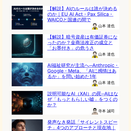
【解説】AIのルールは誰が決める
のか｜EU AI Act・Pax Silica・
WAICOと国連の間で
山本 達也
【解説】暗号資産は有価証券にな
ったのか？金商法改正の成立と
「お墨付き」の危うさ
山本 達也
AI福祉研究が主流へ─Anthropic・
Google・Meta、「AIに感情はあ
るか」を問い始めた1年
山本 達也
説明可能なAI（XAI）の罠─AIはな
ぜ「もっともらしい嘘」をつくの
か？
寺本 誠司
発声なき発話「サイレントスピー
チ」4つのアプローチと現在地｜