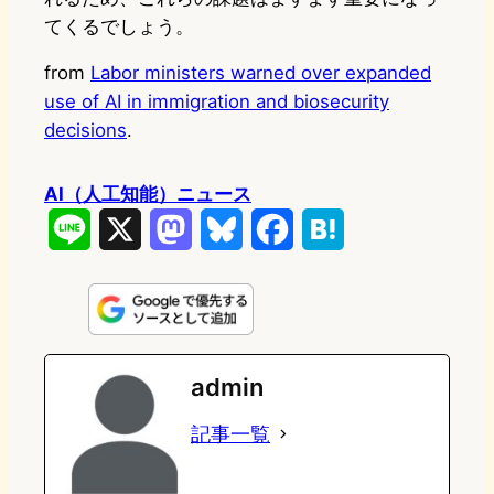
てくるでしょう。
from
Labor ministers warned over expanded
use of AI in immigration and biosecurity
decisions
.
AI（人工知能）ニュース
L
X
M
B
F
H
i
a
l
a
a
n
s
u
c
t
e
t
e
e
e
admin
o
s
b
n
記事一覧
d
k
o
a
o
y
o