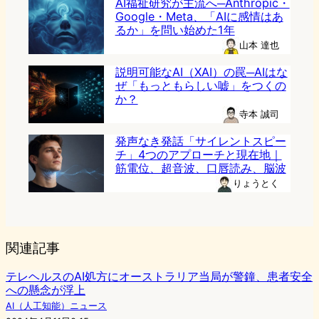
AI福祉研究が主流へ─Anthropic・
Google・Meta、「AIに感情はあ
るか」を問い始めた1年
山本 達也
説明可能なAI（XAI）の罠─AIはな
ぜ「もっともらしい嘘」をつくの
か？
寺本 誠司
発声なき発話「サイレントスピー
チ」4つのアプローチと現在地｜
筋電位、超音波、口唇読み、脳波
りょうとく
関連記事
テレヘルスのAI処方にオーストラリア当局が警鐘、患者安全
への懸念が浮上
AI（人工知能）ニュース