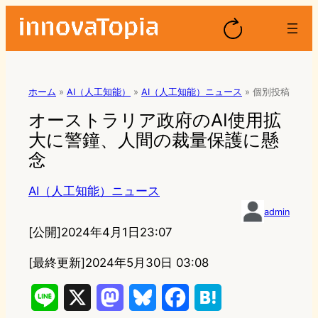
ホーム
»
AI（人工知能）
»
AI（人工知能）ニュース
»
個別投稿
オーストラリア政府のAI使用拡
大に警鐘、人間の裁量保護に懸
念
AI（人工知能）ニュース
admin
[公開]
2024年4月1日23:07
[最終更新]
2024年5月30日 03:08
L
X
M
B
F
H