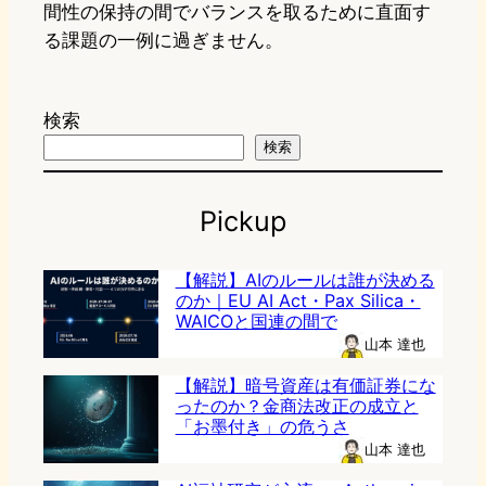
間性の保持の間でバランスを取るために直面す
る課題の一例に過ぎません。
検索
検索
Pickup
【解説】AIのルールは誰が決める
のか｜EU AI Act・Pax Silica・
WAICOと国連の間で
山本 達也
【解説】暗号資産は有価証券にな
ったのか？金商法改正の成立と
「お墨付き」の危うさ
山本 達也