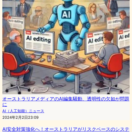
オーストラリアメディアのAI編集騒動、透明性の欠如が問題
に
AI（人工知能）ニュース
2024年2月2日23:09
AI安全対策強化へ！オーストラリアがリスクベースのシステ