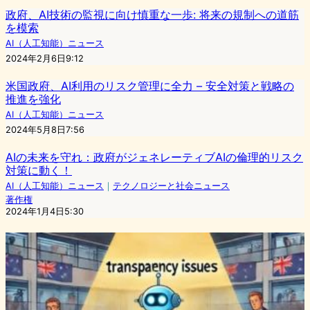
政府、AI技術の監視に向け慎重な一歩: 将来の規制への道筋
を模索
AI（人工知能）ニュース
2024年2月6日9:12
米国政府、AI利用のリスク管理に全力 – 安全対策と戦略の
推進を強化
AI（人工知能）ニュース
2024年5月8日7:56
AIの未来を守れ：政府がジェネレーティブAIの倫理的リスク
対策に動く！
AI（人工知能）ニュース
｜
テクノロジーと社会ニュース
著作権
2024年1月4日5:30