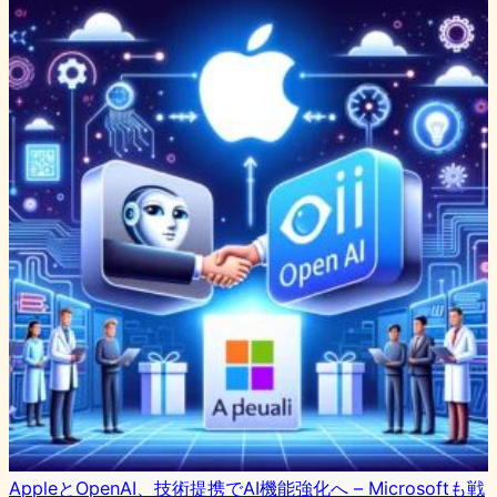
AppleとOpenAI、技術提携でAI機能強化へ – Microsoftも戦