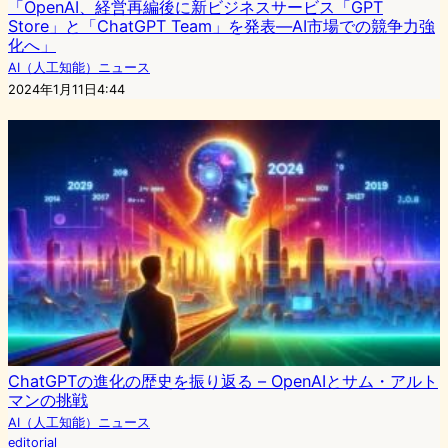
「OpenAI、経営再編後に新ビジネスサービス「GPT
Store」と「ChatGPT Team」を発表―AI市場での競争力強
化へ」
AI（人工知能）ニュース
2024年1月11日4:44
ChatGPTの進化の歴史を振り返る – OpenAIとサム・アルト
マンの挑戦
AI（人工知能）ニュース
editorial