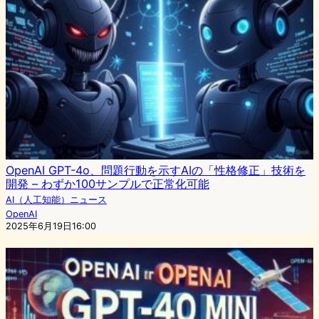
OpenAI GPT-4o、問題行動を示すAIの「性格修正」技術を
開発 – わずか100サンプルで正常化可能
AI（人工知能）ニュース
OpenAI
2025年6月19日16:00