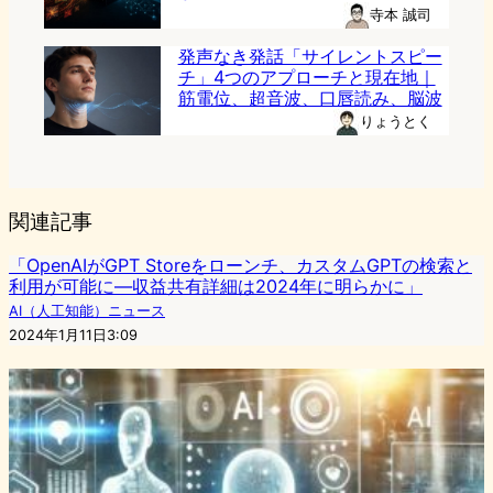
寺本 誠司
発声なき発話「サイレントスピー
チ」4つのアプローチと現在地｜
筋電位、超音波、口唇読み、脳波
りょうとく
関連記事
「OpenAIがGPT Storeをローンチ、カスタムGPTの検索と
利用が可能に—収益共有詳細は2024年に明らかに」
AI（人工知能）ニュース
2024年1月11日3:09