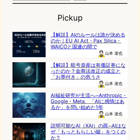
Pickup
【解説】AIのルールは誰が決める
のか｜EU AI Act・Pax Silica・
WAICOと国連の間で
山本 達也
【解説】暗号資産は有価証券にな
ったのか？金商法改正の成立と
「お墨付き」の危うさ
山本 達也
AI福祉研究が主流へ─Anthropic・
Google・Meta、「AIに感情はあ
るか」を問い始めた1年
山本 達也
説明可能なAI（XAI）の罠─AIはな
ぜ「もっともらしい嘘」をつくの
か？