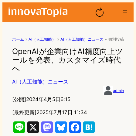
ホーム
»
AI（人工知能）
»
AI（人工知能）ニュース
»
個別投稿
OpenAIが企業向けAI精度向上ツ
ールを発表、カスタマイズ時代
へ
AI（人工知能）ニュース
admin
[公開]
2024年4月5日6:15
[最終更新]
2025年7月17日 11:34
L
X
M
B
F
H