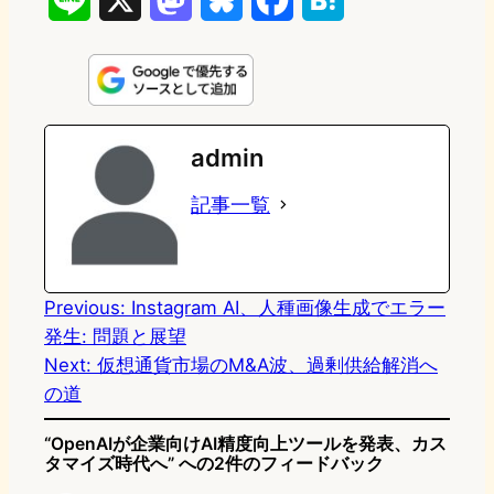
L
X
M
B
F
H
i
a
l
a
a
n
s
u
c
t
e
t
e
e
e
admin
o
s
b
n
記事一覧
d
k
o
a
o
y
o
n
k
Previous:
Instagram AI、人種画像生成でエラー
発生: 問題と展望
Next:
仮想通貨市場のM&A波、過剰供給解消へ
の道
“OpenAIが企業向けAI精度向上ツールを発表、カス
タマイズ時代へ” への2件のフィードバック