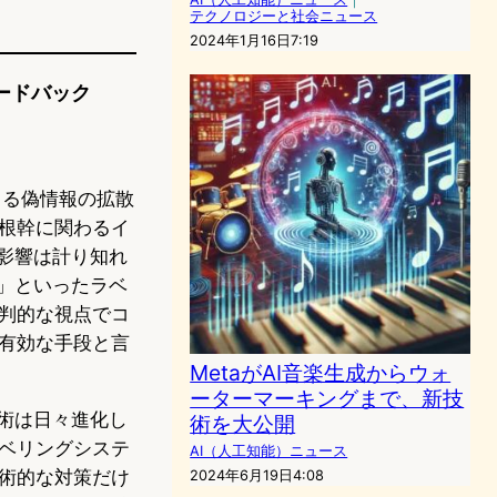
テクノロジーと社会ニュース
2024年1月16日7:19
ィードバック
じる偽情報の拡散
根幹に関わるイ
影響は計り知れ
」といったラベ
判的な視点でコ
有効な手段と言
MetaがAI音楽生成からウォ
ーターマーキングまで、新技
術は日々進化し
術を大公開
ベリングシステ
AI（人工知能）ニュース
術的な対策だけ
2024年6月19日4:08