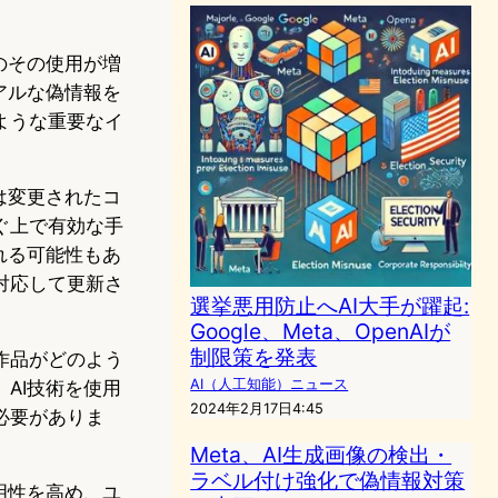
のその使用が増
アルな偽情報を
ような重要なイ
は変更されたコ
ぐ上で有効な手
れる可能性もあ
対応して更新さ
選挙悪用防止へAI大手が躍起:
Google、Meta、OpenAIが
制限策を発表
作品がどのよう
AI（人工知能）ニュース
AI技術を使用
2024年2月17日4:45
必要がありま
Meta、AI生成画像の検出・
ラベル付け強化で偽情報対策
明性を高め、ユ