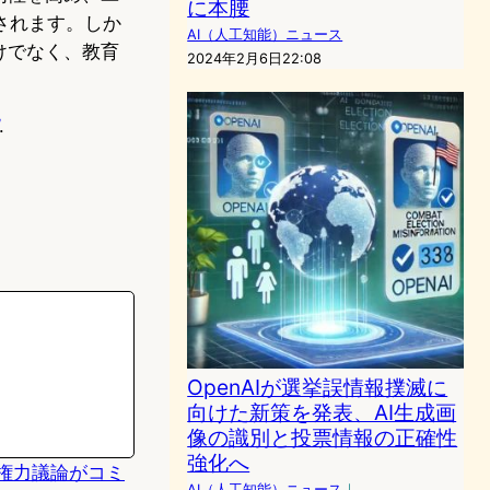
に本腰
されます。しか
AI（人工知能）ニュース
けでなく、教育
2024年2月6日22:08
.
OpenAIが選挙誤情報撲滅に
向けた新策を発表、AI生成画
像の識別と投票情報の正確性
強化へ
ionの権力議論がコミ
AI（人工知能）ニュース
｜