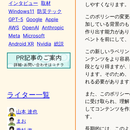
インタビュー
取材
しやすくなります。
Windows11
防災テック
このポリシーの変更
GPT-5
Google
Apple
加している背景のも
AWS
OpenAI
Anthropic
作り出す能力があり
Meta
Microsoft
ベントを前にして、
Android XR
Nvidia
総説
この新しいラベリン
ンテンツをより容易
段となり得ますが、
ります。そのため、
れる必要があります
ライター一覧
また、このポリシー
に受け取られ、理解
してコンテンツを作
山本 達也
す。
まお
長期的には、このよ