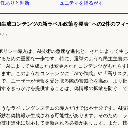
欺責任ありと判断
ュニティを揺るがす
k
にAI生成コンテンツの新ラベル政策を発表” への2件のフ
ソナ）
いポリシー導入は、AI技術の急速な進化と、それによって生
するための重要な一歩です。特に、選挙のような民主主義の
て、AIによって生成または変更されたコンテンツがもたらす
ります。このようなコンテンツに「AIで作成」や「高リスク
とで、ユーザーが情報を受け取る際の警戒心を高め、より批
価するきっかけを提供することは、偽情報の拡散を防ぐ上で
ようなラベリングシステムの導入だけでは不十分です。AI技
巧妙な偽情報が生成される可能性があります。そのため、ラ
の技術進化に対応して更新される必要があります。また、技