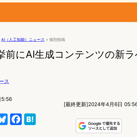
ー
AI（人工知能）ニュース
»
個別投稿
選挙前にAI生成コンテンツの新
ース
5:56
[最終更新]
2024年4月6日 05:5
B
F
H
l
a
a