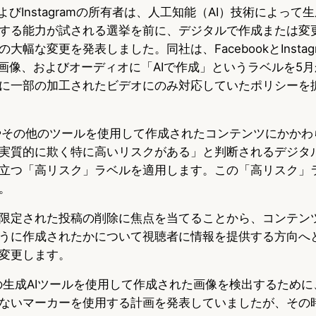
okおよびInstagramの所有者は、人工知能（AI）技術によっ
u
c
t
する能力が試される選挙を前に、デジタルで作成または変
e
e
e
大幅な変更を発表しました。同社は、FacebookとInstag
s
b
n
、画像、およびオーディオに「AIで作成」というラベルを5
に一部の加工されたビデオにのみ対応していたポリシーを
k
o
a
y
o
AIやその他のツールを使用して作成されたコンテンツにかか
k
実質的に欺く特に高いリスクがある」と判断されるデジタ
立つ「高リスク」ラベルを適用します。この「高リスク」
。
限定された投稿の削除に焦点を当てることから、コンテン
うに作成されたかについて視聴者に情報を提供する方向へ
変更します。
社の生成AIツールを使用して作成された画像を検出するため
ないマーカーを使用する計画を発表していましたが、その