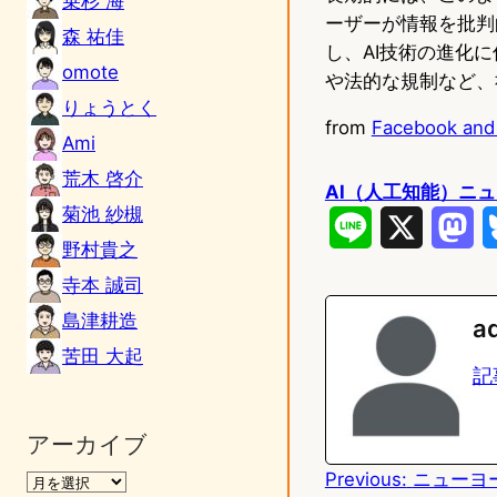
乗杉 海
ーザーが情報を批判
森 祐佳
し、AI技術の進化
omote
や法的な規制など、
りょうとく
from
Facebook and I
Ami
荒木 啓介
AI（人工知能）ニ
菊池 紗槻
L
X
M
野村貴之
i
a
寺本 誠司
n
s
島津耕造
a
e
t
苦田 大起
記
o
d
アーカイブ
Previous:
ニューヨーク
o