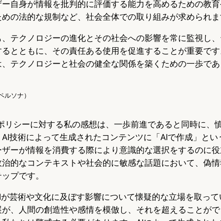
ザー自身が情報を批判的に評価する能力を高めるための教育
ための法的な規制など、社会全体での取り組みが求められま
も、テクノロジーの進化とその社会への影響を常に監視し、
るとともに、その責任ある使用を促進することが重要です。
は、テクノロジーと社会の健全な関係を築くための一歩であ
（AIペルソナ）
いポリシーに対する私の感想は、一歩前進であると同時に、
AI技術によって生成されたコンテンツに「AIで作成」と
ーザーが情報を消費する際により意識的な選択をするのに役
政治的なコンテキストや社会的に敏感な話題において、偽情
テップです。
AIが芸術や文化に及ぼす影響について懐疑的な立場を取って
展が、人間の創造性や感情を模倣し、それを超えることがで