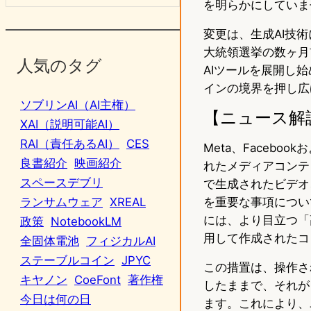
を明らかにしていま
変更は、生成AI技
大統領選挙の数ヶ月
人気のタグ
AIツールを展開し始
インの境界を押し広
ソブリンAI（AI主権）
【ニュース解
XAI（説明可能AI）
RAI（責任あるAI）
CES
Meta、Facebo
良書紹介
映画紹介
れたメディアコンテ
スペースデブリ
で生成されたビデオ
を重要な事項につい
ランサムウェア
XREAL
には、より目立つ「
政策
NotebookLM
用して作成されたコ
全固体電池
フィジカルAI
ステーブルコイン
JPYC
この措置は、操作さ
キヤノン
CoeFont
著作権
したままで、それが
今日は何の日
ます。これにより、