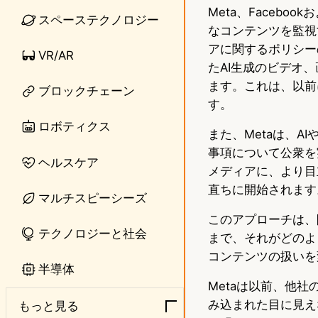
Meta、Facebo
n
s
スペーステクノロジー
なコンテンツを監視
e
t
アに関するポリシーの
VR/AR
o
たAI生成のビデオ
ます。これは、以前
ブロックチェーン
d
す。
o
ロボティクス
また、Metaは、
n
事項について公衆を
ヘルスケア
メディアに、より目
直ちに開始されます
マルチスピーシーズ
このアプローチは、
テクノロジーと社会
まで、それがどのよ
コンテンツの扱いを
半導体
Metaは以前、他
み込まれた目に見え
もっと見る