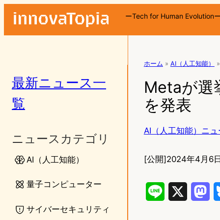
ーTech for Human Evolution
ホーム
»
AI（人工知能）
»
最新ニュース一
Metaが
覧
を発表
AI（人工知能）ニュ
ニュースカテゴリ
[公開]
2024年4月6日
AI（人工知能）
量子コンピューター
L
X
M
サイバーセキュリティ
i
a