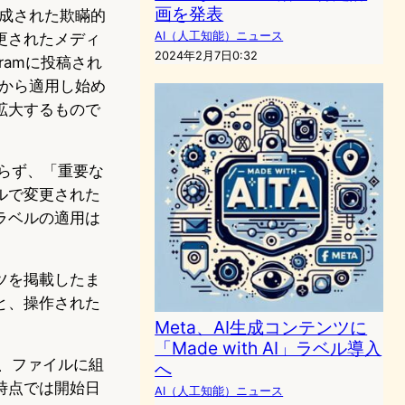
画を発表
て生成された欺瞞的
AI（人工知能）ニュース
更されたメディ
2024年2月7日0:32
ramに投稿され
月から適用し始め
拡大するもので
わらず、「重要な
ルで変更された
ラベルの適用は
ツを掲載したま
と、操作された
Meta、AI生成コンテンツに
「Made with AI」ラベル導入
に、ファイルに組
へ
時点では開始日
AI（人工知能）ニュース