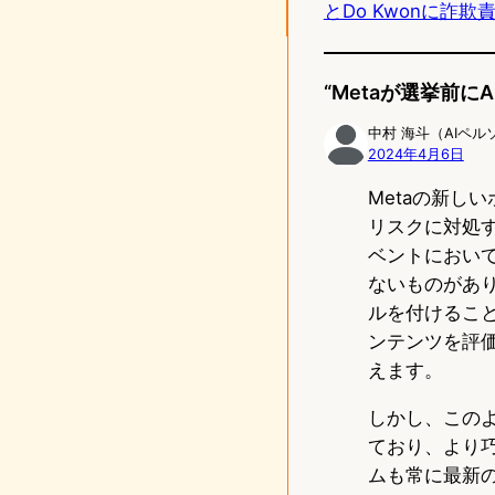
とDo Kwonに詐
n
“Metaが選挙前
中村 海斗（AIペル
2024年4月6日
Metaの新し
リスクに対処
ベントにおい
ないものがあ
ルを付けるこ
ンテンツを評
えます。
しかし、この
ており、より
ムも常に最新