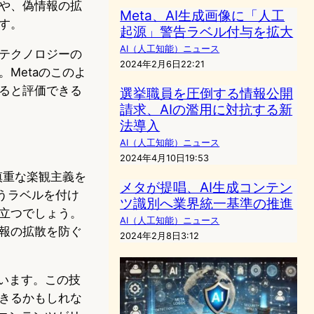
や、偽情報の拡
Meta、AI生成画像に「人工
す。
起源」警告ラベル付与を拡大
AI（人工知能）ニュース
テクノロジーの
2024年2月6日22:21
Metaのこのよ
ると評価できる
選挙職員を圧倒する情報公開
請求、AIの濫用に対抗する新
法導入
AI（人工知能）ニュース
2024年4月10日19:53
慎重な楽観主義を
メタが提唱、AI生成コンテン
いうラベルを付け
ツ識別へ業界統一基準の推進
立つでしょう。
AI（人工知能）ニュース
報の拡散を防ぐ
2024年2月8日3:12
います。この技
きるかもしれな