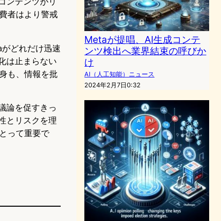
コンテンツがリ
費者はより警戒
Metaが提唱、AI生成コンテ
aがどれだけ迅速
ンツ検出へ業界結束の呼びか
化は止まらない
け
身も、情報を批
AI（人工知能）ニュース
2024年2月7日0:32
議論を促すきっ
性とリスクを理
とって重要で