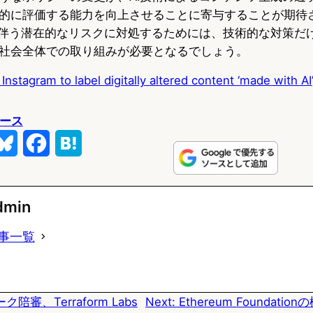
的に評価する能力を向上させることに寄与することが期待
に伴う潜在的なリスクに対処するためには、技術的な対策だ
社会全体での取り組みが必要となるでしょう。
nstagram to label digitally altered content ‘made with AI’
ュース
B
F
H
l
a
a
u
c
t
dmin
e
e
e
事一覧
s
b
n
k
o
a
陪審、Terraform Labs
Next:
Ethereum Foundat
y
o