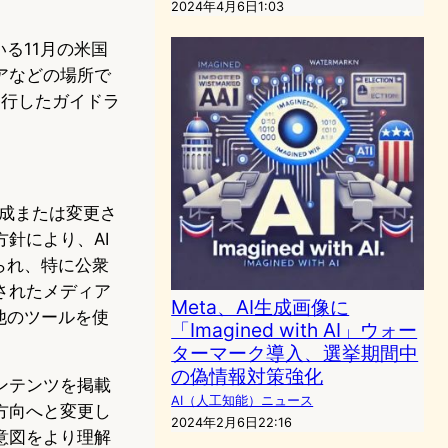
2024年4月6日1:03
る11月の米国
アなどの場所で
が発行したガイドラ
て生成または変更さ
針により、AI
られ、特に公衆
されたメディア
Meta、AI生成画像に
他のツールを使
「Imagined with AI」ウォー
ターマーク導入、選挙期間中
の偽情報対策強化
ンテンツを掲載
AI（人工知能）ニュース
方向へと変更し
2024年2月6日22:16
意図をより理解