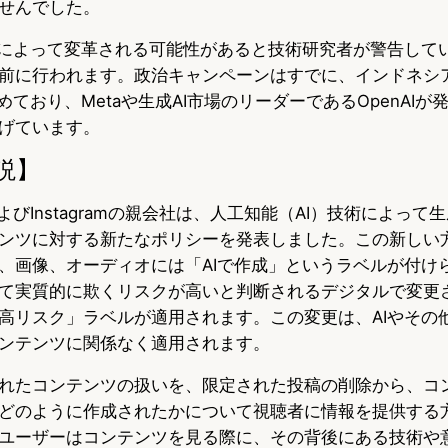
せんでした。
術によって変革される可能性があると技術研究者が警告してい
前に行われます。政治キャンペーンはすでに、インドネシ
めており、Metaや生成AI市場のリーダーであるOpenAI
げています。
説】
okおよびInstagramの親会社は、人工知能（AI）技術によっ
ンツに対する新たなポリシーを発表しました。この新しい方
、画像、オーディオには「AIで作成」というラベルが付け
て実質的に欺くリスクが高いと判断されるデジタルで変更
高リスク」ラベルが適用されます。この変更は、AIやその
ンテンツに関係なく適用されます。
れたコンテンツの扱いを、限定された投稿の削除から、コ
どのように作成されたかについて視聴者に情報を提供する
ユーザーはコンテンツを見る際に、その背後にある技術や