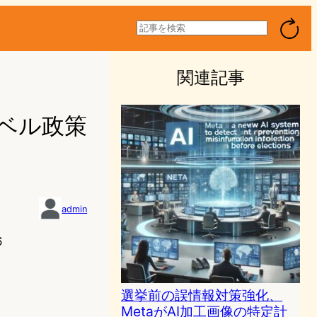
検
索
関連記事
ラベル政策
admin
6
選挙前の誤情報対策強化、
MetaがAI加工画像の特定計