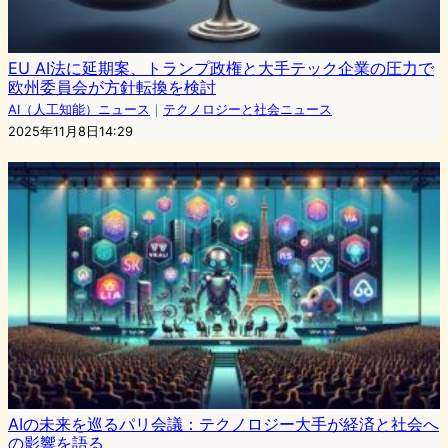
EU AI法に延期案、トランプ政権と大手テック企業の圧力で
欧州委員会が方針転換を検討
AI（人工知能）ニュース
｜
テクノロジーと社会ニュース
2025年11月8日14:29
AIの未来を巡るパリ会議：テクノロジー大手が経済と社会へ
の影響を語る