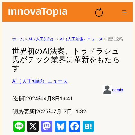
ホーム
»
AI（人工知能）
»
AI（人工知能）ニュース
»
個別投稿
世界初のAI法案、トゥドラシュ
氏がテック業界に革新をもたら
す
AI（人工知能）ニュース
admin
[公開]
2024年4月8日19:41
[最終更新]
2025年7月17日 11:32
L
X
M
B
F
H