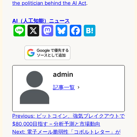
the politician behind the AI Act
.
AI（人工知能）ニュース
L
X
M
B
F
H
i
a
l
a
a
n
s
u
c
t
e
t
e
e
e
admin
o
s
b
n
記事一覧
d
k
o
a
o
y
o
n
k
Previous:
ビットコイン、強気ブレイクアウトで
$80,000目指す – 分析予測と市場動向
Next:
電子メール脆弱性「コボルトレター」が