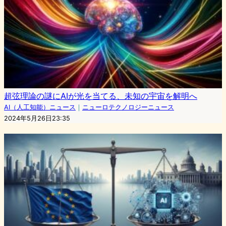
超弦理論の謎にAIが光を当てる、未知の宇宙を解明へ
AI（人工知能）ニュース
｜
ニューロテクノロジーニュース
2024年5月26日23:35