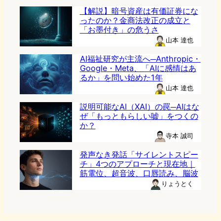
【解説】暗号資産は有価証券にな
ったのか？金商法改正の成立と
「お墨付き」の危うさ
山本 達也
AI福祉研究が主流へ─Anthropic・
Google・Meta、「AIに感情はあ
るか」を問い始めた1年
山本 達也
説明可能なAI（XAI）の罠─AIはな
ぜ「もっともらしい嘘」をつくの
か？
寺本 誠司
発声なき発話「サイレントスピー
チ」4つのアプローチと現在地｜
筋電位、超音波、口唇読み、脳波
りょうとく