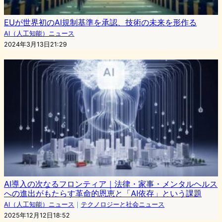
EUが世界初のAI規制基準を承認、技術の未来を形作る
AI（人工知能）ニュース
2024年3月13日21:29
AI導入の次なるフロンティア｜法律・家事・メンタルヘルス
への進出がもたらす革命的恩恵と「AI依存」という課題
AI（人工知能）ニュース
｜
テクノロジーと社会ニュース
2025年12月12日18:52