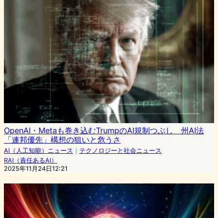
OpenAI・Metaも巻き込むTrumpのAI規制つぶし 州AI法
「連邦優先」構想の狙いと危うさ
AI（人工知能）ニュース
｜
テクノロジーと社会ニュース
RAI（責任あるAI）
2025年11月24日12:21