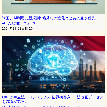
米国、AI利用に新規則: 偏見なき進化と公共の益を優先
AI（人工知能）ニュース
2024年3月28日18:20
UAEがAI立法エコシステムを世界初導入 — 法改正プロセス
を70％短縮へ
AI（人工知能）ニュース
｜
テクノロジーと社会ニュース