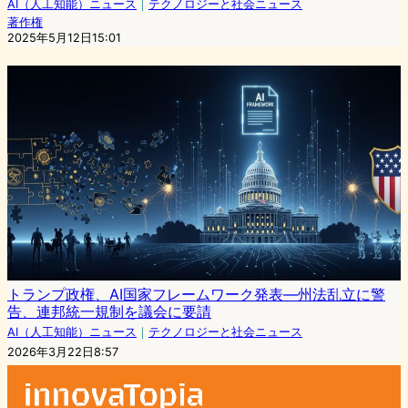
AI（人工知能）ニュース
｜
テクノロジーと社会ニュース
著作権
2025年5月12日15:01
トランプ政権、AI国家フレームワーク発表—州法乱立に警
告、連邦統一規制を議会に要請
AI（人工知能）ニュース
｜
テクノロジーと社会ニュース
2026年3月22日8:57