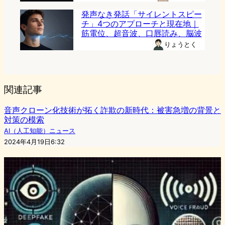
発声なき発話「サイレントスピー
チ」4つのアプローチと現在地｜
筋電位、超音波、口唇読み、脳波
りょうとく
関連記事
音声クローン化技術が拓く詐欺の新時代：被害急増の背景と
対策の模索
AI（人工知能）ニュース
2024年4月19日6:32