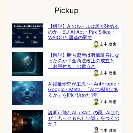
Pickup
【解説】AIのルールは誰が決める
のか｜EU AI Act・Pax Silica・
WAICOと国連の間で
山本 達也
【解説】暗号資産は有価証券にな
ったのか？金商法改正の成立と
「お墨付き」の危うさ
山本 達也
AI福祉研究が主流へ─Anthropic・
Google・Meta、「AIに感情はあ
るか」を問い始めた1年
山本 達也
説明可能なAI（XAI）の罠─AIはな
ぜ「もっともらしい嘘」をつくの
か？
寺本 誠司