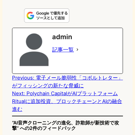
i
a
l
a
a
n
s
u
c
t
e
t
e
e
e
admin
o
s
b
n
記事一覧
d
k
o
a
o
y
o
n
k
Previous:
電子メール脆弱性「コボルトレター」
がフィッシングの新たな脅威に
Next:
Polychain CapitalがAIプラットフォーム
Ritualに追加投資、ブロックチェーンとAIの融合
進む
“AI音声クローニングの進化、詐欺師が新技術で攻
撃” への2件のフィードバック