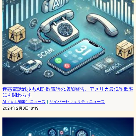
迷惑電話減少もAI詐欺電話の増加警告、アメリカ最低詐欺率
にも関わらず
AI（人工知能）ニュース
｜
サイバーセキュリティニュース
2024年2月8日18:19