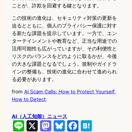
ことが、詐欺を回避する鍵となります。
この技術の進化は、セキュリティ対策の更新を
迫るとともに、個人のプライバシー保護に対す
る新たな課題を提示しています。一方で、エン
ターテインメントや教育など、正当な用途での
活用可能性も広がっていますが、その利便性と
リスクのバランスをどのように取るかが、今後
の大きな課題となるでしょう。規制やガイドラ
インの整備も、技術の進化に合わせて進められ
る必要があります。
from
AI Scam Calls: How to Protect Yourself,
How to Detect
.
AI（人工知能）ニュース
L
X
M
B
F
H