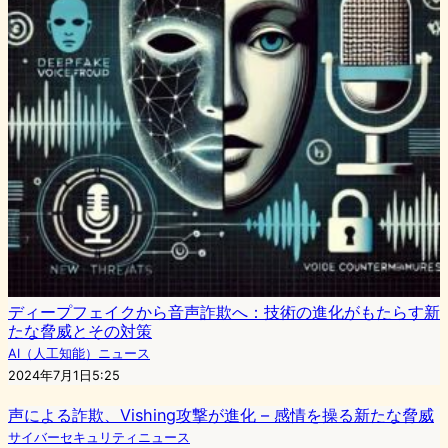
ディープフェイクから音声詐欺へ：技術の進化がもたらす新
たな脅威とその対策
AI（人工知能）ニュース
2024年7月1日5:25
声による詐欺、Vishing攻撃が進化 – 感情を操る新たな脅威
サイバーセキュリティニュース