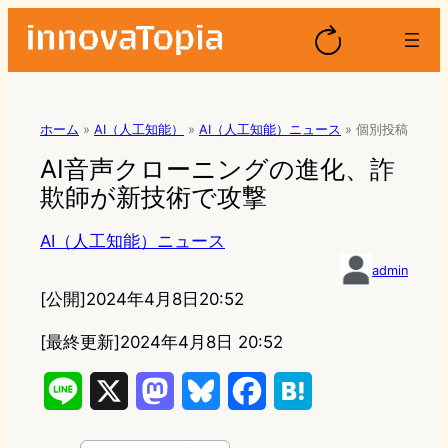
ホーム
»
AI（人工知能）
»
AI（人工知能）ニュース
»
個別投稿
AI音声クローニングの進化、詐
欺師が新技術で攻撃
AI（人工知能）ニュース
admin
[公開]
2024年4月8日20:52
[最終更新]
2024年4月8日 20:52
L
X
M
B
F
H
i
a
l
a
a