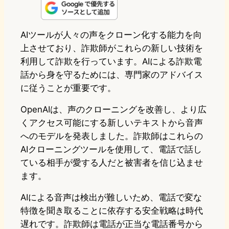
n
s
u
c
t
e
t
e
e
e
AIツールが人々の声をクローン化する能力を向
上させており、詐欺師がこれらの新しい技術を
o
s
b
n
利用して詐欺を行っています。AIによる詐欺電
d
k
o
a
話から身を守るためには、専門家のアドバイス
o
y
o
に従うことが重要です。
n
k
OpenAIは、声のクローニングを改善し、より広
くアクセス可能にする新しいテキストから音声
へのモデルを発表しました。詐欺師はこれらの
AIクローニングツールを使用して、電話で話し
ている相手が愛する人だと被害者を信じ込ませ
ます。
AIによる音声は検出が難しいため、電話で変な
特徴を聞き取ることに依存する安全戦略は時代
遅れです。詐欺師は電話が正当な電話番号から