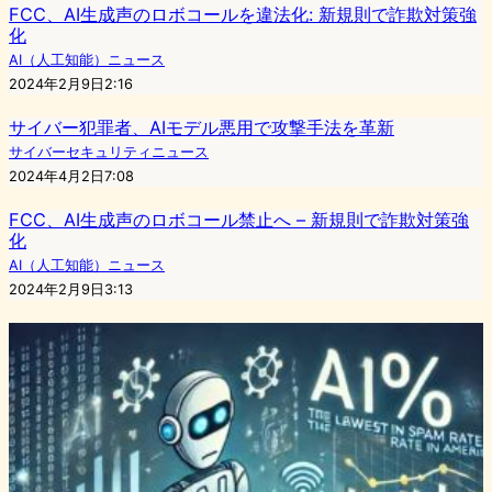
FCC、AI生成声のロボコールを違法化: 新規則で詐欺対策強
化
AI（人工知能）ニュース
2024年2月9日2:16
サイバー犯罪者、AIモデル悪用で攻撃手法を革新
サイバーセキュリティニュース
2024年4月2日7:08
FCC、AI生成声のロボコール禁止へ – 新規則で詐欺対策強
化
AI（人工知能）ニュース
2024年2月9日3:13