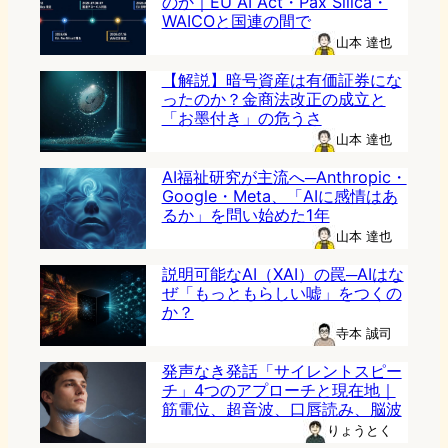
のか｜EU AI Act・Pax Silica・
WAICOと国連の間で
山本 達也
【解説】暗号資産は有価証券にな
ったのか？金商法改正の成立と
「お墨付き」の危うさ
山本 達也
AI福祉研究が主流へ─Anthropic・
Google・Meta、「AIに感情はあ
るか」を問い始めた1年
山本 達也
説明可能なAI（XAI）の罠─AIはな
ぜ「もっともらしい嘘」をつくの
か？
寺本 誠司
発声なき発話「サイレントスピー
チ」4つのアプローチと現在地｜
筋電位、超音波、口唇読み、脳波
りょうとく