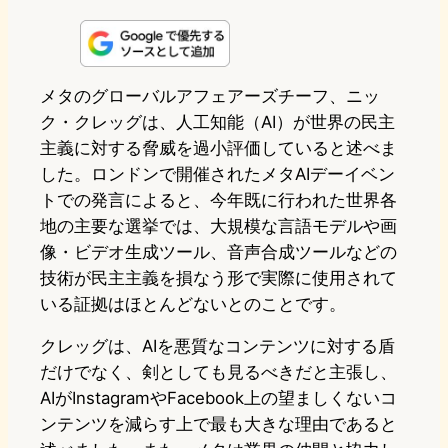
i
a
l
a
a
n
s
u
c
t
e
t
e
e
e
メタのグローバルアフェアーズチーフ、ニッ
ク・クレッグは、人工知能（AI）が世界の民主
o
s
b
n
主義に対する脅威を過小評価していると述べま
d
k
o
a
した。ロンドンで開催されたメタAIデーイベン
o
y
o
トでの発言によると、今年既に行われた世界各
地の主要な選挙では、大規模な言語モデルや画
n
k
像・ビデオ生成ツール、音声合成ツールなどの
技術が民主主義を損なう形で実際に使用されて
いる証拠はほとんどないとのことです。
クレッグは、AIを悪質なコンテンツに対する盾
だけでなく、剣としても見るべきだと主張し、
AIがInstagramやFacebook上の望ましくないコ
ンテンツを減らす上で最も大きな理由であると