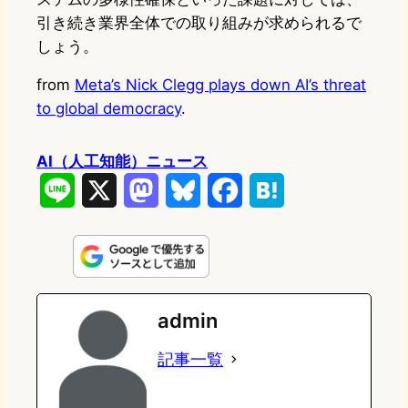
引き続き業界全体での取り組みが求められるで
しょう。
from
Meta’s Nick Clegg plays down AI’s threat
to global democracy
.
AI（人工知能）ニュース
L
X
M
B
F
H
i
a
l
a
a
n
s
u
c
t
e
t
e
e
e
admin
o
s
b
n
記事一覧
d
k
o
a
o
y
o