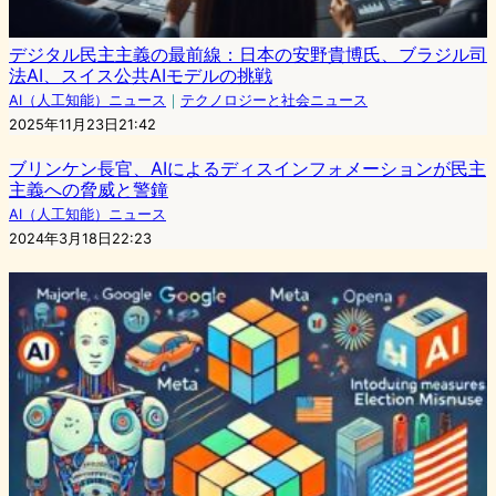
デジタル民主主義の最前線：日本の安野貴博氏、ブラジル司
法AI、スイス公共AIモデルの挑戦
AI（人工知能）ニュース
｜
テクノロジーと社会ニュース
2025年11月23日21:42
ブリンケン長官、AIによるディスインフォメーションが民主
主義への脅威と警鐘
AI（人工知能）ニュース
2024年3月18日22:23