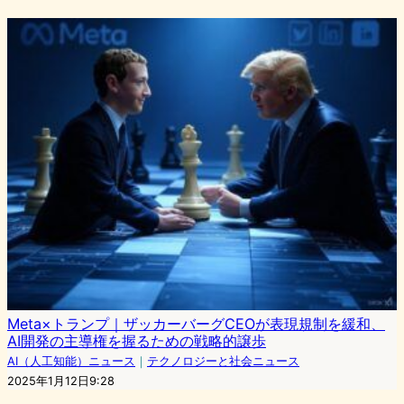
Meta×トランプ｜ザッカーバーグCEOが表現規制を緩和、
AI開発の主導権を握るための戦略的譲歩
AI（人工知能）ニュース
｜
テクノロジーと社会ニュース
2025年1月12日9:28