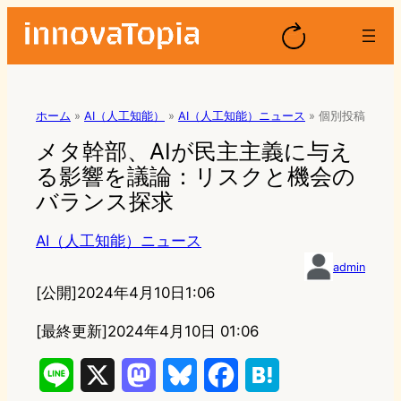
ホーム
»
AI（人工知能）
»
AI（人工知能）ニュース
»
個別投稿
メタ幹部、AIが民主主義に与え
る影響を議論：リスクと機会の
バランス探求
AI（人工知能）ニュース
admin
[公開]
2024年4月10日1:06
[最終更新]
2024年4月10日 01:06
L
X
M
B
F
H