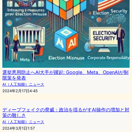
選挙悪用防止へAI大手が躍起: Google、Meta、OpenAIが制
限策を発表
AI（人工知能）ニュース
2024年2月17日4:45
ディープフェイクの脅威：政治を揺るがすAI操作の増加と対
策の難しさ
AI（人工知能）ニュース
2024年3月1日1:57