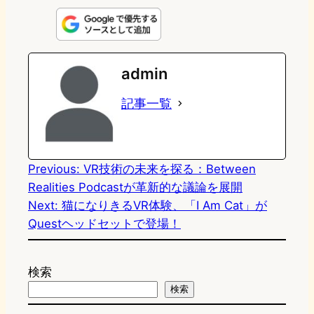
i
a
l
a
a
n
s
u
c
t
e
t
e
e
e
admin
o
s
b
n
記事一覧
d
k
o
a
o
y
o
n
k
Previous:
VR技術の未来を探る：Between
Realities Podcastが革新的な議論を展開
Next:
猫になりきるVR体験、「I Am Cat」が
Questヘッドセットで登場！
検索
検索