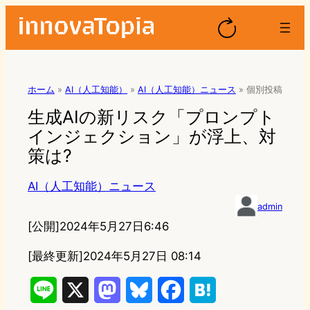
ホーム
»
AI（人工知能）
»
AI（人工知能）ニュース
»
個別投稿
生成AIの新リスク「プロンプト
インジェクション」が浮上、対
策は?
AI（人工知能）ニュース
admin
[公開]
2024年5月27日6:46
[最終更新]
2024年5月27日 08:14
L
X
M
B
F
H