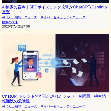
AI検索の盲点｜SEOポイズニング攻撃がChatGPT/Geminiを
直撃
AI（人工知能）ニュース
｜
サイバーセキュリティニュース
検索の未来
2025年7月2日7:58
ChatGPTトレンドで可視化されたシャドーAI問題、機密情
報漏洩の危険性
AI（人工知能）ニュース
｜
サイバーセキュリティニュース