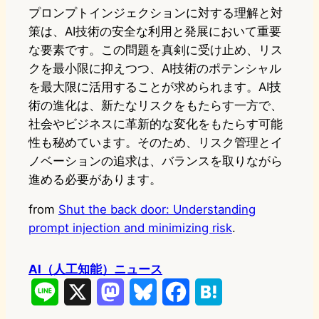
プロンプトインジェクションに対する理解と対
策は、AI技術の安全な利用と発展において重要
な要素です。この問題を真剣に受け止め、リス
クを最小限に抑えつつ、AI技術のポテンシャル
を最大限に活用することが求められます。AI技
術の進化は、新たなリスクをもたらす一方で、
社会やビジネスに革新的な変化をもたらす可能
性も秘めています。そのため、リスク管理とイ
ノベーションの追求は、バランスを取りながら
進める必要があります。
from
Shut the back door: Understanding
prompt injection and minimizing risk
.
AI（人工知能）ニュース
L
X
M
B
F
H