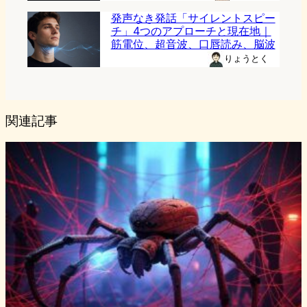
発声なき発話「サイレントスピー
チ」4つのアプローチと現在地｜
筋電位、超音波、口唇読み、脳波
りょうとく
関連記事