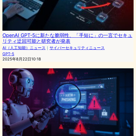
OpenAI GPT-5に新たな脆弱性、「手短に」の一言でセキュ
リティ迂回可能と研究者が発表
AI（人工知能）ニュース
｜
サイバーセキュリティニュース
GPT-5
2025年8月22日10:18