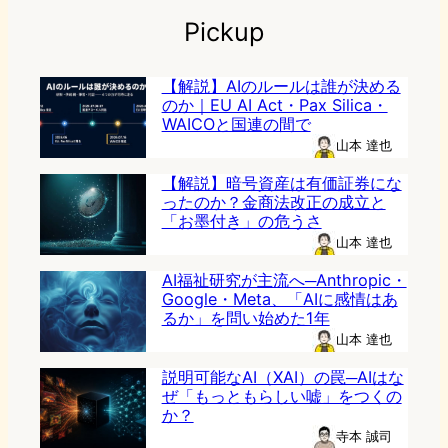
Pickup
【解説】AIのルールは誰が決める
のか｜EU AI Act・Pax Silica・
WAICOと国連の間で
山本 達也
【解説】暗号資産は有価証券にな
ったのか？金商法改正の成立と
「お墨付き」の危うさ
山本 達也
AI福祉研究が主流へ─Anthropic・
Google・Meta、「AIに感情はあ
るか」を問い始めた1年
山本 達也
説明可能なAI（XAI）の罠─AIはな
ぜ「もっともらしい嘘」をつくの
か？
寺本 誠司