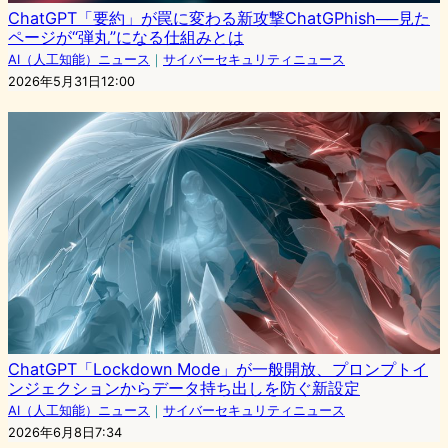
ChatGPT「要約」が罠に変わる新攻撃ChatGPhish──見た
ページが“弾丸”になる仕組みとは
AI（人工知能）ニュース
｜
サイバーセキュリティニュース
2026年5月31日12:00
ChatGPT「Lockdown Mode」が一般開放、プロンプトイ
ンジェクションからデータ持ち出しを防ぐ新設定
AI（人工知能）ニュース
｜
サイバーセキュリティニュース
2026年6月8日7:34