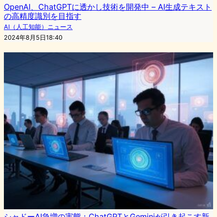
OpenAI、ChatGPTに透かし技術を開発中 – AI生成テキスト
の高精度識別を目指す
AI（人工知能）ニュース
2024年8月5日18:40
シャドーAI急増の実態：ChatGPTとGeminiが引き起こす新