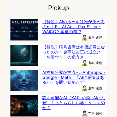
Pickup
【解説】AIのルールは誰が決める
のか｜EU AI Act・Pax Silica・
WAICOと国連の間で
山本 達也
【解説】暗号資産は有価証券にな
ったのか？金商法改正の成立と
「お墨付き」の危うさ
山本 達也
AI福祉研究が主流へ─Anthropic・
Google・Meta、「AIに感情はあ
るか」を問い始めた1年
山本 達也
説明可能なAI（XAI）の罠─AIはな
ぜ「もっともらしい嘘」をつくの
か？
寺本 誠司