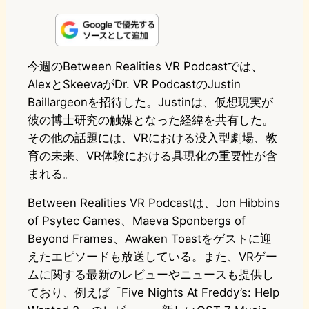
i
a
l
a
a
n
s
u
c
t
e
t
e
e
e
今週のBetween Realities VR Podcastでは、
AlexとSkeevaがDr. VR PodcastのJustin
o
s
b
n
Baillargeonを招待した。Justinは、仮想現実が
d
k
o
a
彼の博士研究の触媒となった経緯を共有した。
o
y
o
その他の話題には、VRにおける没入型劇場、教
育の未来、VR体験における具現化の重要性が含
n
k
まれる。
Between Realities VR Podcastは、Jon Hibbins
of Psytec Games、Maeva Sponbergs of
Beyond Frames、Awaken Toastをゲストに迎
えたエピソードも放送している。また、VRゲー
ムに関する最新のレビューやニュースも提供し
ており、例えば「Five Nights At Freddy’s: Help