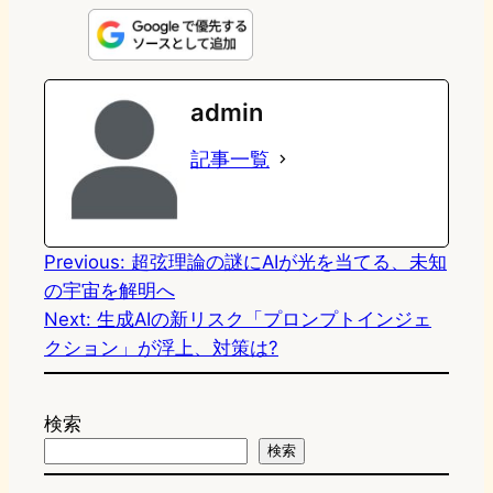
n
s
u
c
t
e
t
e
e
e
admin
o
s
b
n
記事一覧
d
k
o
a
o
y
o
n
k
Previous:
超弦理論の謎にAIが光を当てる、未知
の宇宙を解明へ
Next:
生成AIの新リスク「プロンプトインジェ
クション」が浮上、対策は?
検索
検索