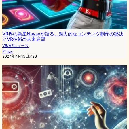
VR界の新星Naysyが語る、魅力的なコンテンツ制作の秘訣
とVR技術の未来展望
VR/ARニュース
Pimax
2024年4月15日7:23