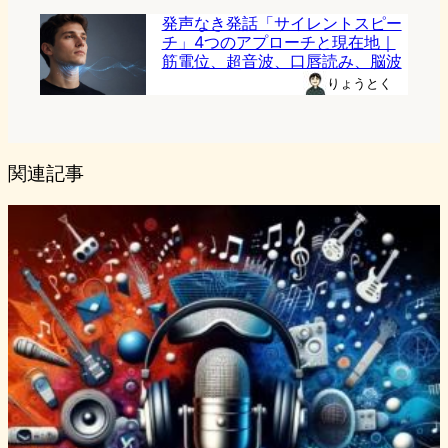
発声なき発話「サイレントスピー
チ」4つのアプローチと現在地｜
筋電位、超音波、口唇読み、脳波
りょうとく
関連記事