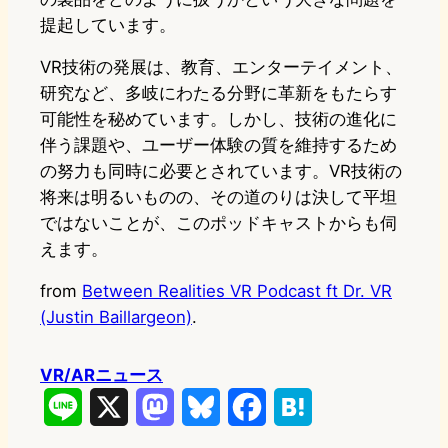
提起しています。
VR技術の発展は、教育、エンターテイメント、
研究など、多岐にわたる分野に革新をもたらす
可能性を秘めています。しかし、技術の進化に
伴う課題や、ユーザー体験の質を維持するため
の努力も同時に必要とされています。VR技術の
将来は明るいものの、その道のりは決して平坦
ではないことが、このポッドキャストからも伺
えます。
from
Between Realities VR Podcast ft Dr. VR
(Justin Baillargeon)
.
VR/ARニュース
L
X
M
B
F
H
i
a
l
a
a