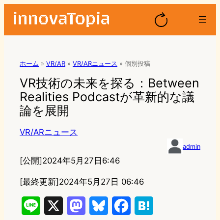
ホーム
»
VR/AR
»
VR/ARニュース
»
個別投稿
VR技術の未来を探る：Between
Realities Podcastが革新的な議
論を展開
VR/ARニュース
admin
[公開]
2024年5月27日6:46
[最終更新]
2024年5月27日 06:46
L
X
M
B
F
H