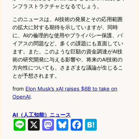
ンフラストラクチャとなるでしょう。
このニュースは、AI技術の発展とその応用範囲
の拡大に対する期待を示していますが、同時
に、AIの倫理的な使用やプライバシー保護、バ
イアスの問題など、多くの課題にも直面してい
ます。また、このような巨額の資金調達がAI技
術の研究開発に与える影響や、将来のAI技術の
方向性についても、さまざまな議論が生じるこ
とが予想されます。
from
Elon Musk’s xAI raises $6B to take on
OpenAI
.
AI（人工知能）ニュース
L
X
M
B
F
H
i
a
l
a
a