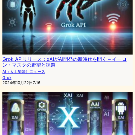
Grok APIリリース：xAIがAI開発の新時代を開く – イーロ
ン・マスクの野望と課題
AI（人工知能）ニュース
Grok
2024年10月22日7:16