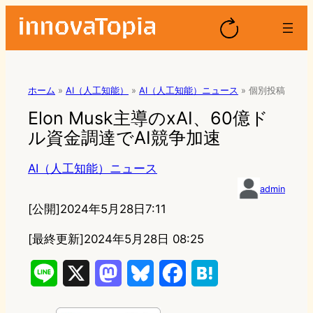
ホーム
»
AI（人工知能）
»
AI（人工知能）ニュース
»
個別投稿
Elon Musk主導のxAI、60億ド
ル資金調達でAI競争加速
AI（人工知能）ニュース
admin
[公開]
2024年5月28日7:11
[最終更新]
2024年5月28日 08:25
L
X
M
B
F
H
i
a
l
a
a