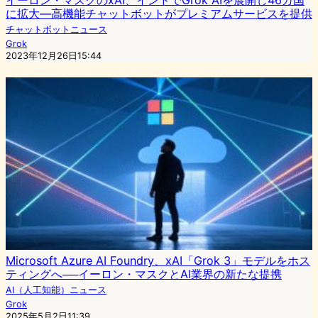
イーロン・マスクのxAI、インドでGrok AIを展開し46カ国
に拡大—高機能チャットボットがプレミアムサービスを提供
チャットボットニュース
Grok
2023年12月26日15:44
Microsoft Azure AI Foundry、xAI「Grok 3」モデルをホス
ティングへ──イーロン・マスクとAI業界の新たな提携
AI（人工知能）ニュース
Grok
2025年5月2日11:39