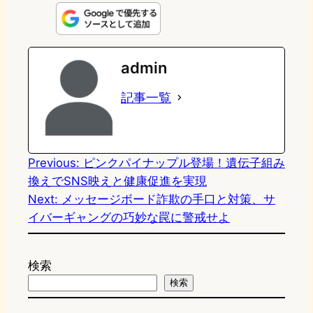
n
s
u
c
t
e
t
e
e
e
admin
o
s
b
n
記事一覧
d
k
o
a
o
y
o
n
k
Previous:
ピンクパイナップル登場！遺伝子組み
換えでSNS映えと健康促進を実現
Next:
メッセージボード詐欺の手口と対策、サ
イバーギャングの巧妙な罠に警戒せよ
検索
検索