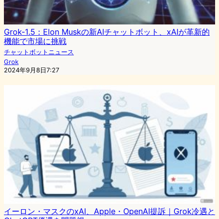
Grok-1.5：Elon Muskの新AIチャットボット、xAIが革新的
機能で市場に挑戦
チャットボットニュース
Grok
2024年9月8日7:27
イーロン・マスクのxAI、Apple・OpenAI提訴｜Grok冷遇と