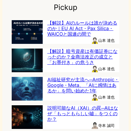
Pickup
【解説】AIのルールは誰が決める
のか｜EU AI Act・Pax Silica・
WAICOと国連の間で
山本 達也
【解説】暗号資産は有価証券にな
ったのか？金商法改正の成立と
「お墨付き」の危うさ
山本 達也
AI福祉研究が主流へ─Anthropic・
Google・Meta、「AIに感情はあ
るか」を問い始めた1年
山本 達也
説明可能なAI（XAI）の罠─AIはな
ぜ「もっともらしい嘘」をつくの
か？
寺本 誠司