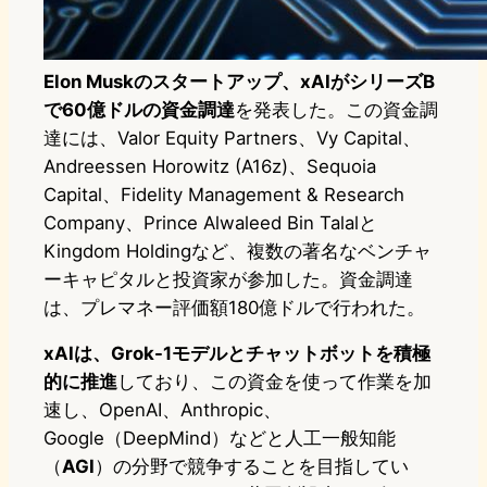
Elon Muskのスタートアップ、xAIがシリーズB
で60億ドルの資金調達
を発表した。この資金調
達には、Valor Equity Partners、Vy Capital、
Andreessen Horowitz (A16z)、Sequoia
Capital、Fidelity Management & Research
Company、Prince Alwaleed Bin Talalと
Kingdom Holdingなど、複数の著名なベンチャ
ーキャピタルと投資家が参加した。資金調達
は、プレマネー評価額180億ドルで行われた。
xAIは、Grok-1モデルとチャットボットを積極
的に推進
しており、この資金を使って作業を加
速し、OpenAI、Anthropic、
Google（DeepMind）などと人工一般知能
（
AGI
）の分野で競争することを目指してい