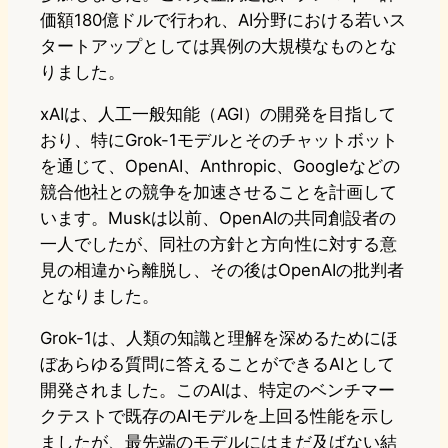
価額180億ドルで行われ、AI分野における若いス
タートアップとしては異例の大規模なものとな
りました。
xAIは、人工一般知能（AGI）の開発を目指して
おり、特にGrok-1モデルとそのチャットボット
を通じて、OpenAI、Anthropic、Googleなどの
競合他社との競争を加速させることを計画して
います。Muskは以前、OpenAIの共同創設者の
一人でしたが、同社の方針と方向性に対する意
見の相違から離脱し、その後はOpenAIの批判者
となりました。
Grok-1は、人類の知識と理解を深めるためにほ
ぼあらゆる質問に答えることができるAIとして
開発されました。このAIは、特定のベンチマー
クテストで既存のAIモデルを上回る性能を示し
ましたが、最先端のモデルにはまだ及ばない結