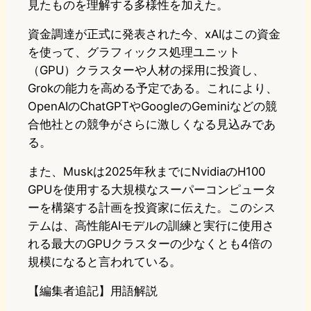
見たものを理解する多様性を加えた。
資金調達が正式に発表された今、xAIはこの資金
を使って、グラフィックス処理ユニット
（GPU）クラスターや人材の採用に投資し、
Grokの能力を高める予定である。これにより、
OpenAIのChatGPTやGoogleのGeminiなどの競
合他社との競争がさらに激しくなる見込みであ
る。
また、Muskは2025年秋までにNvidiaのH100
GPUを使用する大規模なスーパーコンピュータ
ーを構築する計画を投資家に伝えた。このシス
テムは、高性能AIモデルの訓練と実行に使用さ
れる最大のGPUクラスターの少なくとも4倍の
規模になると言われている。
【編集者追記】用語解説