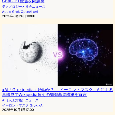
ChatGPT優遇を問題視
テクノロジーと社会ニュース
Apple
Grok
OpenAI
xAI
2025年8月26日18:00
xAI「Grokipedia」始動か？──イーロン・マスク、AIによる
再構成でWikipedia超えの知識基盤構築を宣言
AI（人工知能）ニュース
イーロン・マスク
Grok
xAI
2025年10月1日17:00