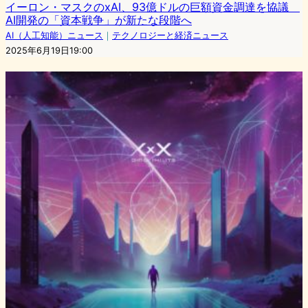
イーロン・マスクのxAI、93億ドルの巨額資金調達を協議
AI開発の「資本戦争」が新たな段階へ
AI（人工知能）ニュース
｜
テクノロジーと経済ニュース
2025年6月19日19:00