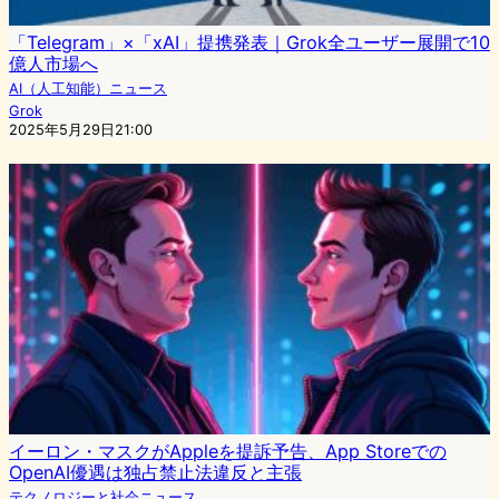
「Telegram」×「xAI」提携発表｜Grok全ユーザー展開で10
億人市場へ
AI（人工知能）ニュース
Grok
2025年5月29日21:00
イーロン・マスクがAppleを提訴予告、App Storeでの
OpenAI優遇は独占禁止法違反と主張
テクノロジーと社会ニュース