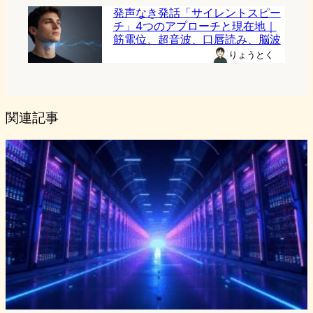
発声なき発話「サイレントスピー
チ」4つのアプローチと現在地｜
筋電位、超音波、口唇読み、脳波
りょうとく
関連記事