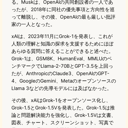
る。Muskは、OpenAIの共同創設者の一人であ
ったが、2018年に同社の優先事項と方向性を巡
って離脱し、その後、OpenAIの最も厳しい批評
家の一人となった。
xAIは、2023年11月にGrok-1を発表し、これが
人類の理解と知識の探求を支援するためにほぼ
あらゆる質問に答えることができると述べた。
Grok-1は、GSM8K、HumanEval、MMLUのベ
ンチマークでLlama-2-70BとGPT-3.5を上回っ
たが、AnthropicのClaude3、OpenAIのGPT-
4、GoogleのGemini、Metaのオープンソースの
Llama 3などの先導モデルには及ばなかった。
その後、xAIはGrok-1をオープンソース化し、
Grok-1.5とGrok-1.5Vを発表した。Grok-1.5は推
論と問題解決能力を強化し、Grok-1.5Vは文書、
図表、チャート、スクリーンショット、写真で