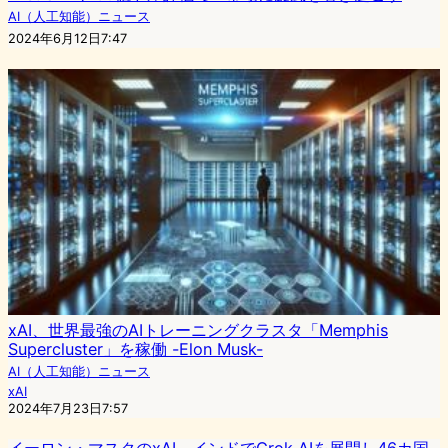
AI（人工知能）ニュース
2024年6月12日7:47
xAI、世界最強のAIトレーニングクラスタ「Memphis
Supercluster」を稼働 -Elon Musk-
AI（人工知能）ニュース
xAI
2024年7月23日7:57