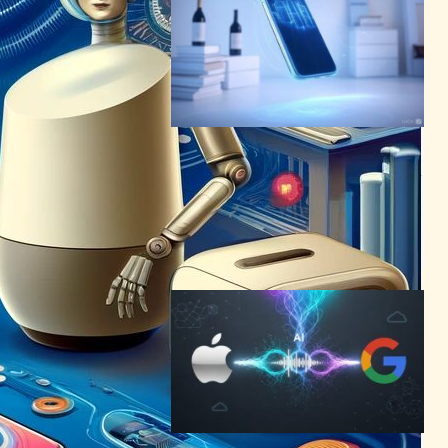
Google:Gemini2.0や
Astra─AIアシスタントの概念
を一新する革新的プロジェク
ト発表
AI（人工知能）ニュース
2024年12月12日12:56