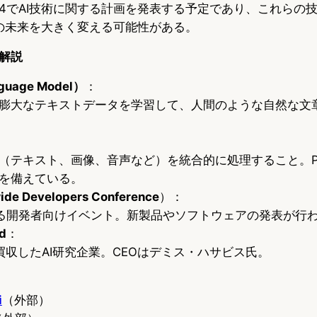
 2024でAI技術に関する計画を発表する予定であり、これらの
トの未来を大きく変える可能性がある。
解説
guage Model）
：
膨大なテキストデータを学習して、人間のような自然な文
テキスト、画像、音声など）を統合的に処理すること。Projec
を備えている。
e Developers Conference
）：
催する開発者向けイベント。新製品やソフトウェアの発表が行
d
：
年に買収したAI研究企業。CEOはデミス・ハサビス氏。
i
（外部）