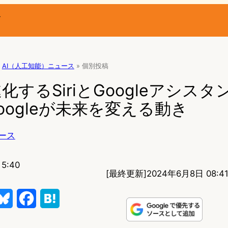
ー
AI（人工知能）ニュース
»
個別投稿
化するSiriとGoogleアシスタ
Googleが未来を変える動き
ース
5:40
[最終更新]
2024年6月8日 08:4
B
F
H
l
a
a