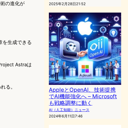
技術の進化が
2025年2月28日21:52
章を生成できる
t Astraは
われる。
AppleとOpenAI、技術提携
でAI機能強化へ – Microsoft
も戦略調整に動く
AI（人工知能）ニュース
2024年6月11日7:46