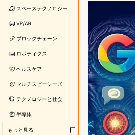
n
s
スペーステクノロジー
e
t
VR/AR
o
ブロックチェーン
d
o
ロボティクス
n
ヘルスケア
マルチスピーシーズ
テクノロジーと社会
半導体
もっと見る