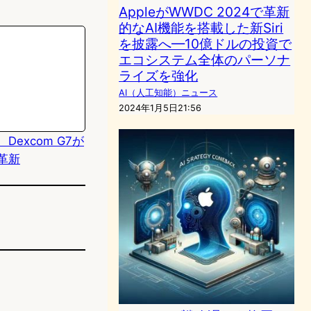
AppleがWWDC 2024で革新
的なAI機能を搭載した新Siri
を披露へ—10億ドルの投資で
エコシステム全体のパーソナ
ライズを強化
AI（人工知能）ニュース
2024年1月5日21:56
excom G7が
を革新