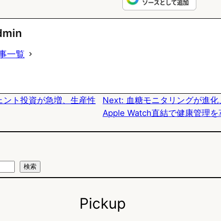
l
a
a
u
c
t
dmin
e
e
e
事一覧
s
b
n
k
o
a
ジェント投資が急増、生産性
Next:
血糖モニタリングが進化、D
y
o
Apple Watch直結で健康管理
k
検索
Pickup