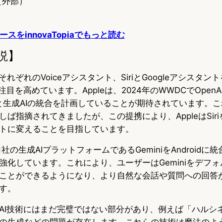
（外部）
スをinnovaTopiaでもっと読む
説】
eは、それぞれのVoiceアシスタント、SiriとGoogleアシスタ
注目を高めています。Appleは、2024年のWWDCでOpen
上と生成AIの統合を計画していることが期待されています。これ
ば指摘されてきましたが、この提携により、AppleはSir
トに変えることを目指しています。
自社の生成AIプラットフォームであるGeminiをAndroidに統合
強化しています。これにより、ユーザーはGeminiをデフ
ことができるようになり、より自然な会話や質問への回答
す。
AI技術にはまだ完璧ではない部分があり、例えば「ハルシ
の生成などの問題が存在します。これらの技術は魔法のよ