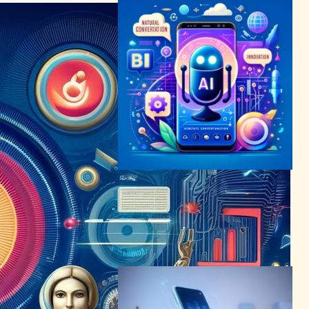
Samsung、Bixbyに生成AI搭
載で進化へ – 音声アシスタン
ト市場での競争激化に対抗
AI（人工知能）ニュース
2024年4月2日8:25