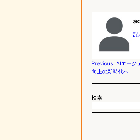
i
a
n
s
a
e
t
記
o
d
Previous:
AIエー
o
向上の新時代へ
n
検索