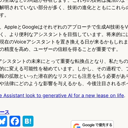
解明されていない部分が多く、技術の進化とともにこれら
す。
AppleとGoogleはそれぞれのアプローチで生成AI技術をV
く、より便利なアシスタントを目指しています。将来的に
現在のVoiceアシスタントを置き換える日が来るかもしれ
の精度を高め、ユーザーの信頼を得ることが重要です。
ceアシスタントの未来にとって重要な転換点となり、私たち
的に変える可能性を秘めています。しかし、その過程で、
報の拡散といった潜在的なリスクにも注意を払う必要があ
や法律にどのような影響を与えるかも、今後注目されるポ
e Assistant look to generative AI for a new lease on life
.
ュース
B
F
H