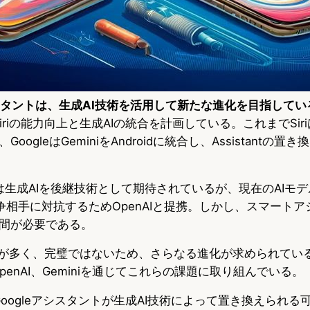
eアシスタントは、生成AI技術を活用して新たな進化を目指してい
Siriの能力向上と生成AIの統合を計画している。これまでSi
ogleはGeminiをAndroidに統合し、Assistantの
トは生成AIを後継技術として期待されているが、現在のAIモ
競争相手に対抗するためOpenAIと提携。しかし、スマート
間が必要である。
域が多く、完璧ではないため、さらなる進化が求められている。
OpenAI、Geminiを通じてこれらの課題に取り組んでいる。
とGoogleアシスタントが生成AI技術によって置き換えられ