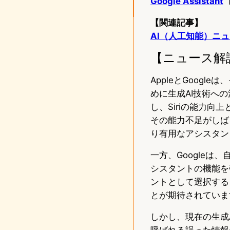
Google Assistant
【関連記事】
AI（人工知能）ニュー
【ニュース解
AppleとGoogl
めに生成AI技術への
し、Siriの能力向
その能力不足がしばし
り有用なアシスタン
一方、Googleは、
シスタントの機能を
ントとして選択する
とが期待されていま
しかし、現在の生成
呼ばれる誤った情報