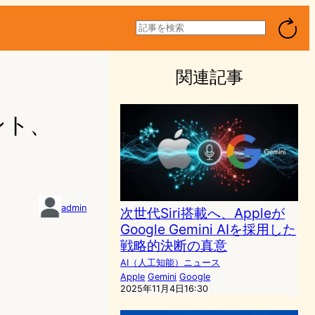
検
索
関連記事
ント、
admin
次世代Siri搭載へ、Appleが
Google Gemini AIを採用した
1
戦略的決断の真意
AI（人工知能）ニュース
Apple
Gemini
Google
2025年11月4日16:30