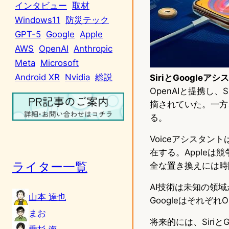
インタビュー
取材
Windows11
防災テック
GPT-5
Google
Apple
AWS
OpenAI
Anthropic
Meta
Microsoft
Android XR
Nvidia
総説
SiriとGoogl
OpenAIと提携し、
摘されていた。一方、Go
る。
Voiceアシスタン
在する。Appleは
ライター一覧
全な置き換えには時
AI技術は未知の領
山本 達也
Googleはそれぞれ
まお
将来的には、Siri