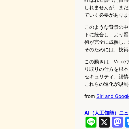
しれませんが、まだ
ていく必要がありま
このような背景の中、
トに統合し、より賢
術が完全に成熟し、
そのためには、技術
この動きは、Voi
り取りの仕方を根本
セキュリティ、誤情
これらの進化が規制
from
Siri and Googl
AI（人工知能）ニ
L
X
M