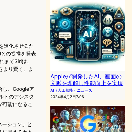
ントを進化させるた
AIとの提携を発表
までSiriは、
iをより賢く、よ
Appleが開発したAI、画面の
文脈を理解し性能向上を実現
し、Googleア
AI（人工知能）ニュース
ォルトのアシスタ
2024年4月2日7:06
が可能になるこ
ネーション」と
うに見えるかも