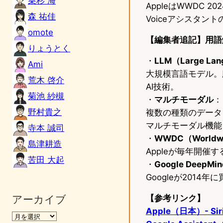
乗杉 海
AppleはWWDC
森 祐佳
Voiceアシスタン
omote
【編集者追記】用語
りょうとく
・
LLM（Large Lan
Ami
大規模言語モデル。
荒木 啓介
AI技術。
菊池 紗槻
・
マルチモーダル
：
野村貴之
複数の種類のデータ（
マルチモーダル機能
寺本 誠司
・
WWDC（Worldwid
島津耕造
Appleが毎年開
苦田 大起
・
Google DeepMin
Googleが2014
アーカイブ
【参考リンク】
Apple（日本）- Sir