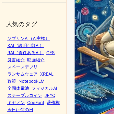
人気のタグ
ソブリンAI（AI主権）
XAI（説明可能AI）
RAI（責任あるAI）
CES
良書紹介
映画紹介
スペースデブリ
ランサムウェア
XREAL
政策
NotebookLM
全固体電池
フィジカルAI
ステーブルコイン
JPYC
キヤノン
CoeFont
著作権
今日は何の日