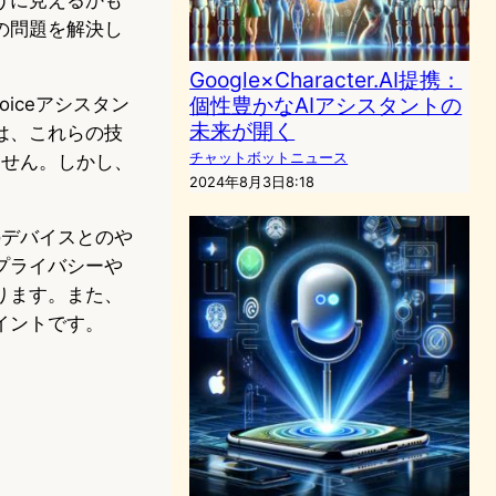
の問題を解決し
Google×Character.AI提携：
個性豊かなAIアシスタントの
oiceアシスタン
未来が開く
は、これらの技
チャットボットニュース
ません。しかし、
2024年8月3日8:18
のデバイスとのや
プライバシーや
ります。また、
イントです。