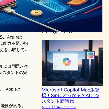
Apple、GoogleのGemini採
用でSiri刷新 1.2兆パラメー
タモデルで2026年後半リリ
ース
AI（人工知能）ニュース
Apple
Google
2026年1月13日17:00
る。
Appleは
riは能力不足が指
置き換えを示唆してい
デルには問題が存
アシスタントの完
Appleと
Microsoft Copilot Mac版登
場！Siriはどうなる？AIアシ
スタント新時代
る可能性がある。
AI（人工知能）ニュース