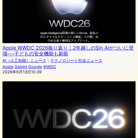
Apple WWDC 2026振り返り｜2年越しのSiri AIがついに登
場──子どもの安全機能も刷新
AI（人工知能）ニュース
｜
テクノロジーと社会ニュース
Apple
Gemini
Google
WWDC
2026年6月13日15:39