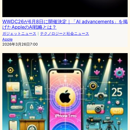
WWDC26が6月8日に開催決定｜「AI advancements」を掲
げたAppleのAI戦略とは？
ガジェットニュース
｜
テクノロジーと社会ニュース
Apple
2026年3月26日7:00