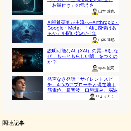
「お墨付き」の危うさ
山本 達也
AI福祉研究が主流へ─Anthropic・
Google・Meta、「AIに感情はあ
るか」を問い始めた1年
山本 達也
説明可能なAI（XAI）の罠─AIはな
ぜ「もっともらしい嘘」をつくの
か？
寺本 誠司
発声なき発話「サイレントスピー
チ」4つのアプローチと現在地｜
筋電位、超音波、口唇読み、脳波
りょうとく
関連記事