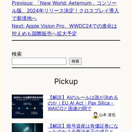
Previous:
「New World: Aeternum」コンソー
ル版、2024年リリース決定！クロスプレイ導入
で新境地へ
Next:
Apple Vision Pro、WWDC24での進化は
控えめも国際販売へ拡大予定
検索
検索
Pickup
【解説】AIのルールは誰が決める
のか｜EU AI Act・Pax Silica・
WAICOと国連の間で
山本 達也
【解説】暗号資産は有価証券にな
ったのか？金商法改正の成立と