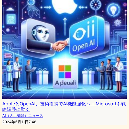
AppleとOpenAI、技術提携でAI機能強化へ – Microsoftも戦
略調整に動く
AI（人工知能）ニュース
2024年6月11日7:46