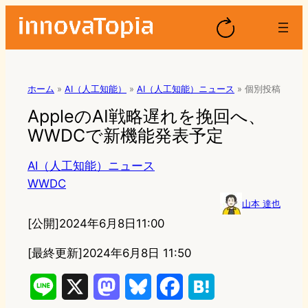
ホーム
»
AI（人工知能）
»
AI（人工知能）ニュース
»
個別投稿
AppleのAI戦略遅れを挽回へ、
WWDCで新機能発表予定
AI（人工知能）ニュース
WWDC
山本 達也
[公開]
2024年6月8日11:00
[最終更新]
2024年6月8日 11:50
L
X
M
B
F
H