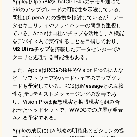
AppleはOpenAIのChatGPT-4oのデモを通じて
Siriのアップグレードの可能性を示唆している。
同社はOpenAIとの提携を検討しているが、デー
タセキュリティやプライバシーの問題も重視し
ている。Appleは自社のチップを活用し、AI機能
をデバイス内で実行することを目指しており、
M2 Ultraチップ
を搭載したデータセンターでAI
クエリを処理する可能性もある。
また、AppleはRCSの採用やVision Proの拡大な
ど、ソフトウェアやハードウェアのアップグレ
ードも予定している。RCSはiMessageとの互換
性を持つテキストメッセージングの改善であ
り、Vision Proは仮想現実と拡張現実を組み合
わせたヘッドセットで、WWDCでの進展が発表
される予定である。
Appleの成長にはAI戦略の明確化とビジョンの提