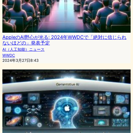
AppleのAI野心が光る: 2024年WWDCで「絶対に信じられ
ないほどの」発表予定
AI（人工知能）ニュース
WWDC
2024年3月27日8:43