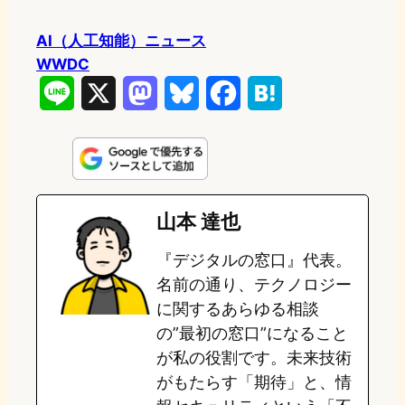
AI（人工知能）ニュース
WWDC
L
X
M
B
F
H
i
a
l
a
a
n
s
u
c
t
e
t
e
e
e
山本 達也
o
s
b
n
『デジタルの窓口』代表。
d
k
o
a
名前の通り、テクノロジー
o
y
o
に関するあらゆる相談
の”最初の窓口”になること
n
k
が私の役割です。未来技術
がもたらす「期待」と、情