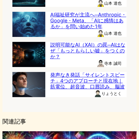
山本 達也
AI福祉研究が主流へ─Anthropic・
Google・Meta、「AIに感情はあ
るか」を問い始めた1年
山本 達也
説明可能なAI（XAI）の罠─AIはな
ぜ「もっともらしい嘘」をつくの
か？
寺本 誠司
発声なき発話「サイレントスピー
チ」4つのアプローチと現在地｜
筋電位、超音波、口唇読み、脳波
りょうとく
関連記事