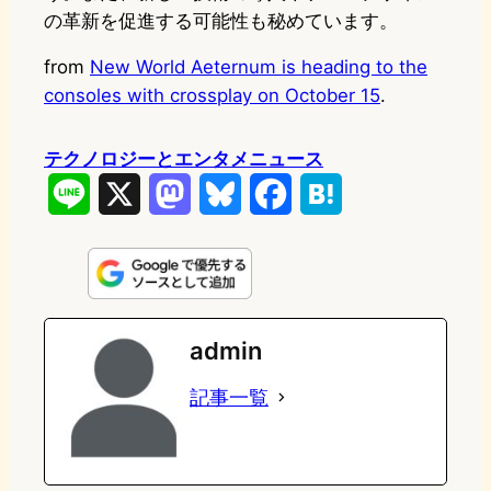
の革新を促進する可能性も秘めています。
from
New World Aeternum is heading to the
consoles with crossplay on October 15
.
テクノロジーとエンタメニュース
L
X
M
B
F
H
i
a
l
a
a
n
s
u
c
t
e
t
e
e
e
admin
o
s
b
n
記事一覧
d
k
o
a
o
y
o
n
k