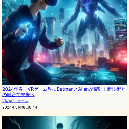
2024年春、VRゲーム界にBatmanとAlienが躍動！新技術と
の融合で未来へ
VR/ARニュース
2024年5月18日8:44