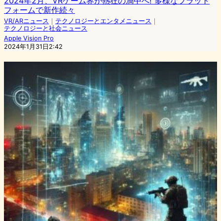
2024年2月、VRゲーム界が熱狂の渦中へ! 多様なプラット
フォームで新作続々
VR/ARニュース
｜
テクノロジーとエンタメニュース
｜
テクノロジーと社会ニュース
Apple Vision Pro
2024年1月31日2:42