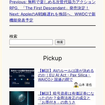
Previous:
無料で楽しめる次世代協力アクション
RPG、「The First Descendant」発売決定！
Next:
AppleのAI戦略遅れを挽回へ、WWDCで新
機能発表予定
検索
検索
Pickup
【解説】AIのルールは誰が決める
のか｜EU AI Act・Pax Silica・
WAICOと国連の間で
山本 達也
【解説】暗号資産は有価証券にな
ったのか？金商法改正の成立と
「お墨付き」の危うさ