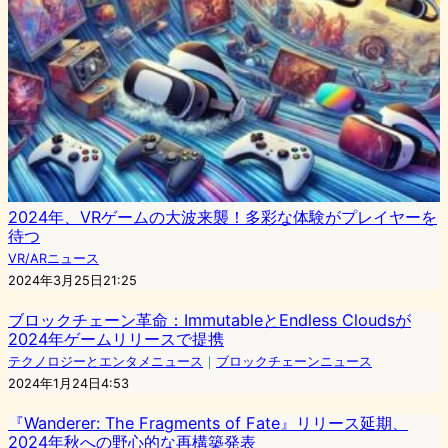
2024年、VRゲームの大波来襲！多彩な体験がプレイヤーを
待つ
VR/ARニュース
2024年3月25日21:25
ブロックチェーン革命：ImmutableとEndless Cloudsが
2024年ゲームリリースで提携
テクノロジーとエンタメニュース
｜
ブロックチェーンニュース
2024年1月24日4:53
『Wanderer: The Fragments of Fate』リリース延期、
2024年秋への野心的な再構築発表