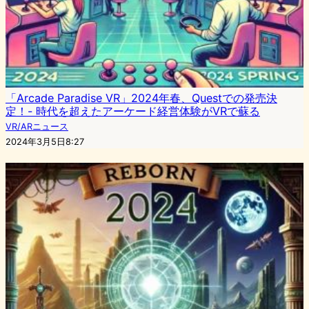
「Arcade Paradise VR」2024年春、Questでの発売決
定！- 時代を超えたアーケード経営体験がVRで蘇る
VR/ARニュース
2024年3月5日8:27