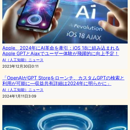
Apple、2024年にAI革命を牽引：iOS 18に組み込まれる
Apple GPTとAjaxでユーザー体験が飛躍的に向上予定！
AI（人工知能）ニュース
2023年12月30日0:11
「OpenAIがGPT Storeをローンチ、カスタムGPTの検索と
利用が可能に—収益共有詳細は2024年に明らかに」
AI（人工知能）ニュース
2024年1月11日3:09