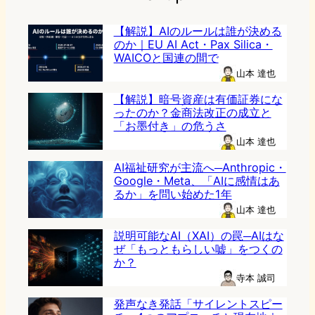
【解説】AIのルールは誰が決める
のか｜EU AI Act・Pax Silica・
WAICOと国連の間で
山本 達也
【解説】暗号資産は有価証券にな
ったのか？金商法改正の成立と
「お墨付き」の危うさ
山本 達也
AI福祉研究が主流へ─Anthropic・
Google・Meta、「AIに感情はあ
るか」を問い始めた1年
山本 達也
説明可能なAI（XAI）の罠─AIはな
ぜ「もっともらしい嘘」をつくの
か？
寺本 誠司
発声なき発話「サイレントスピー