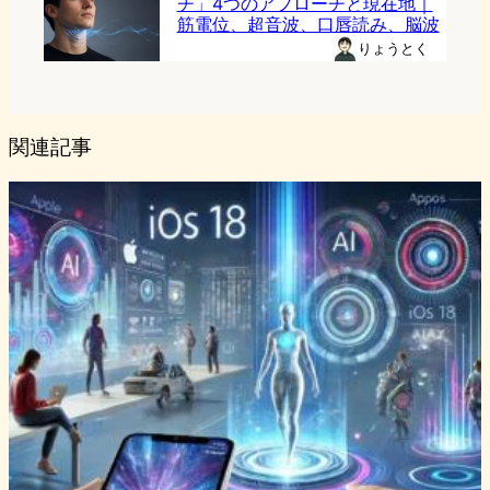
チ」4つのアプローチと現在地｜
筋電位、超音波、口唇読み、脳波
りょうとく
関連記事