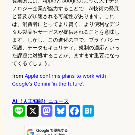
長期的には、AppleとGoogleのような大手テク
ノロジー企業が協力することで、AI技術の発展
と普及が加速される可能性があります。これ
は、消費者にとってより賢く、より便利なデジ
タル製品やサービスが提供されることを意味し
ます。しかし、この進化の中で、プライバシー
保護、データセキュリティ、規制の適応といっ
た課題に対処することが、ますます重要になっ
てくるでしょう。
from
Apple confirms plans to work with
Google’s Gemini ‘in the future’
.
AI（人工知能）ニュース
L
X
M
B
F
H
i
a
l
a
a
n
s
u
c
t