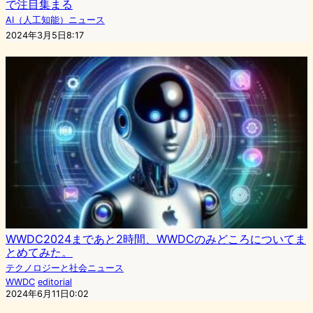
で注目集まる
AI（人工知能）ニュース
2024年3月5日8:17
WWDC2024まであと2時間、WWDCのみどころについてま
とめてみた。
テクノロジーと社会ニュース
WWDC
editorial
2024年6月11日0:02