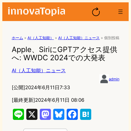
ホーム
»
AI（人工知能）
»
AI（人工知能）ニュース
»
個別投稿
Apple、SiriにGPTアクセス提供
へ: WWDC 2024での大発表
AI（人工知能）ニュース
admin
[公開]
2024年6月11日7:33
[最終更新]
2024年6月11日 08:06
L
X
M
B
F
H
i
a
l
a
a