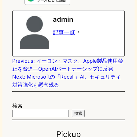
e
t
e
e
e
admin
o
s
b
n
記事一覧
d
k
o
a
o
y
o
n
k
Previous:
イーロン・マスク、Apple製品使用禁
止を脅迫―OpenAIパートナーシップに反発
Next:
Microsoftの「Recall」AI、セキュリティ
対策強化も懸念残る
検索
検索
Pickup