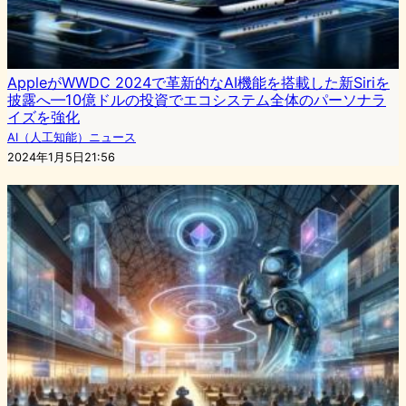
AppleがWWDC 2024で革新的なAI機能を搭載した新Siriを
披露へ—10億ドルの投資でエコシステム全体のパーソナラ
イズを強化
AI（人工知能）ニュース
2024年1月5日21:56