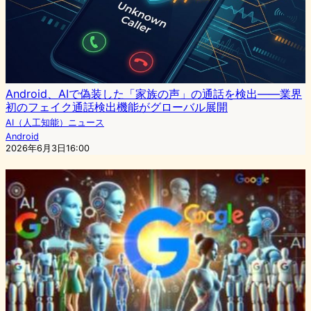
Android、AIで偽装した「家族の声」の通話を検出――業界
初のフェイク通話検出機能がグローバル展開
AI（人工知能）ニュース
Android
2026年6月3日16:00