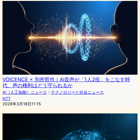
VOICENCE × 別所哲也｜AI音声が「1人2役」をこなす時
代、声の権利はどう守られるか
AI（人工知能）ニュース
｜
テクノロジーと社会ニュース
NTT
2026年3月18日11:15