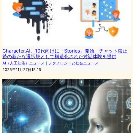
Character.AI、10代向けに「Stories」開始 チャット禁止
後の新たな選択肢として構造化された対話体験を提供
AI（人工知能）ニュース
｜
テクノロジーと社会ニュース
2025年11月27日15:16