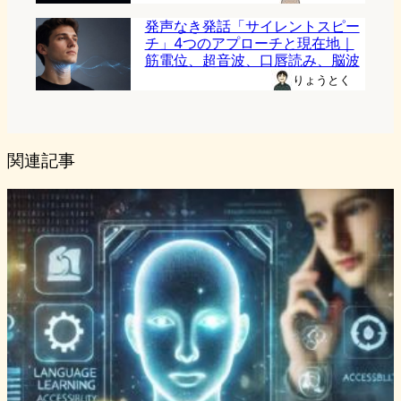
発声なき発話「サイレントスピー
チ」4つのアプローチと現在地｜
筋電位、超音波、口唇読み、脳波
りょうとく
関連記事