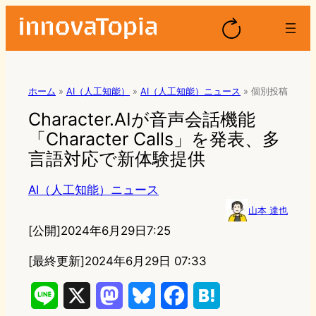
ホーム
»
AI（人工知能）
»
AI（人工知能）ニュース
»
個別投稿
Character.AIが音声会話機能
「Character Calls」を発表、多
言語対応で新体験提供
AI（人工知能）ニュース
山本 達也
[公開]
2024年6月29日7:25
[最終更新]
2024年6月29日 07:33
L
X
M
B
F
H