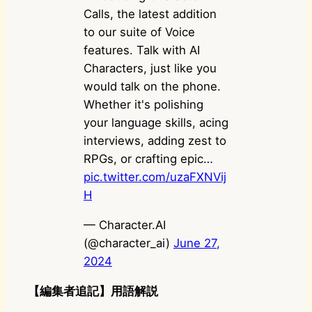
Calls, the latest addition
to our suite of Voice
features. Talk with AI
Characters, just like you
would talk on the phone.
Whether it's polishing
your language skills, acing
interviews, adding zest to
RPGs, or crafting epic…
pic.twitter.com/uzaFXNVij
H
— Character.AI
(@character_ai)
June 27,
2024
【編集者追記】用語解説