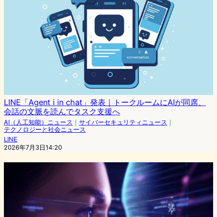
LINE「Agent i in chat」発表｜トークルームにAIが同席、
会話の文脈を読んでタスク支援へ
AI（人工知能）ニュース
｜
サイバーセキュリティニュース
｜
テクノロジーと社会ニュース
LINE
2026年7月3日14:20