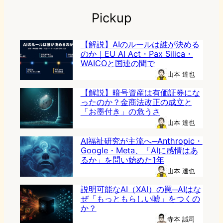
Pickup
【解説】AIのルールは誰が決める
のか｜EU AI Act・Pax Silica・
WAICOと国連の間で
山本 達也
【解説】暗号資産は有価証券にな
ったのか？金商法改正の成立と
「お墨付き」の危うさ
山本 達也
AI福祉研究が主流へ─Anthropic・
Google・Meta、「AIに感情はあ
るか」を問い始めた1年
山本 達也
説明可能なAI（XAI）の罠─AIはな
ぜ「もっともらしい嘘」をつくの
か？
寺本 誠司