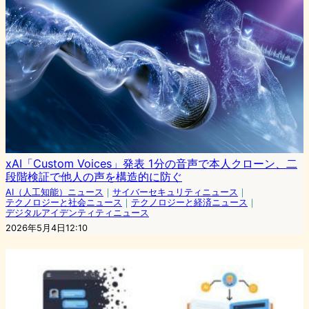
xAI「Custom Voices」発表 1分の音声で本人クローン、二
段階検証で他人の声を構造的に防ぐ
AI（人工知能）ニュース
｜
サイバーセキュリティニュース
｜
テクノロジーと社会ニュース
｜
テクノロジーと経済ニュース
｜
デジタルアイデンティティニュース
2026年5月4日12:10