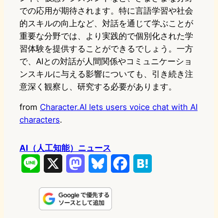
での応用が期待されます。特に言語学習や社会
的スキルの向上など、対話を通じて学ぶことが
重要な分野では、より実践的で個別化された学
習体験を提供することができるでしょう。一方
で、AIとの対話が人間関係やコミュニケーショ
ンスキルに与える影響についても、引き続き注
意深く観察し、研究する必要があります。
from
Character.AI lets users voice chat with AI
characters
.
AI（人工知能）ニュース
L
X
M
B
F
H
i
a
l
a
a
n
s
u
c
t