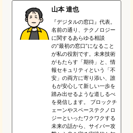
e
t
e
e
e
山本 達也
o
s
b
n
『デジタルの窓口』代表。
d
k
o
a
名前の通り、テクノロジー
o
y
o
に関するあらゆる相談
の”最初の窓口”になること
n
k
が私の役割です。未来技術
がもたらす「期待」と、情
報セキュリティという「不
安」の両方に寄り添い、誰
もが安心して新しい一歩を
踏み出せるような道しるべ
を発信します。 ブロックチ
ェーンやスペーステクノロ
ジーといったワクワクする
未来の話から、サイバー攻