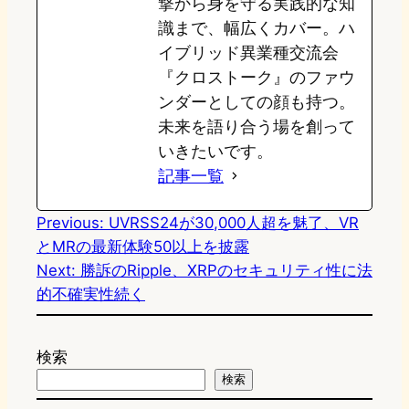
撃から身を守る実践的な知
識まで、幅広くカバー。ハ
イブリッド異業種交流会
『クロストーク』のファウ
ンダーとしての顔も持つ。
未来を語り合う場を創って
いきたいです。
記事一覧
Previous:
UVRSS24が30,000人超を魅了、VR
とMRの最新体験50以上を披露
Next:
勝訴のRipple、XRPのセキュリティ性に法
的不確実性続く
検索
検索