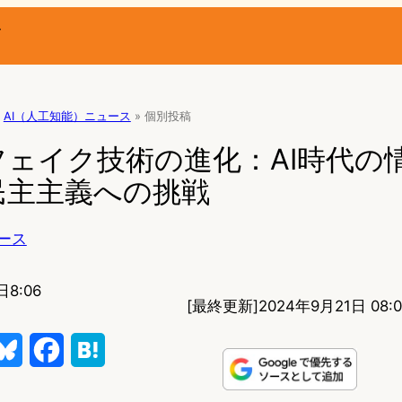
ー
AI（人工知能）ニュース
»
個別投稿
ェイク技術の進化：AI時代の
民主主義への挑戦
ース
日8:06
[最終更新]
2024年9月21日 08:0
B
F
H
l
a
a