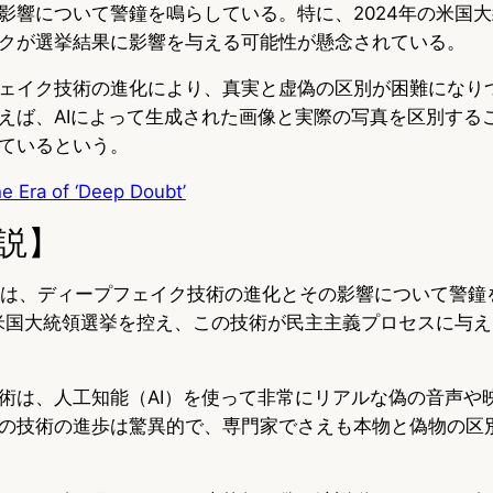
影響について警鐘を鳴らしている。特に、2024年の米国
クが選挙結果に影響を与える可能性が懸念されている。
ェイク技術の進化により、真実と虚偽の区別が困難になり
えば、AIによって生成された画像と実際の写真を区別する
ているという。
e Era of ‘Deep Doubt’
説】
記事は、ディープフェイク技術の進化とその影響について警鐘
の米国大統領選挙を控え、この技術が民主主義プロセスに与
術は、人工知能（AI）を使って非常にリアルな偽の音声や
の技術の進歩は驚異的で、専門家でさえも本物と偽物の区