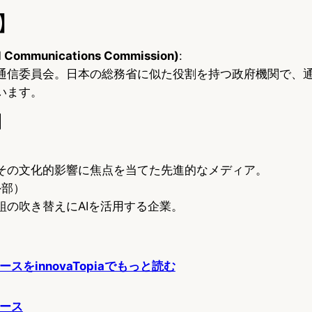
】
al Communications Commission)
:
通信委員会。日本の総務省に似た役割を持つ政府機関で、
います。
】
その文化的影響に焦点を当てた先進的なメディア。
外部）
組の吹き替えにAIを活用する企業。
スをinnovaTopiaでもっと読む
ュース