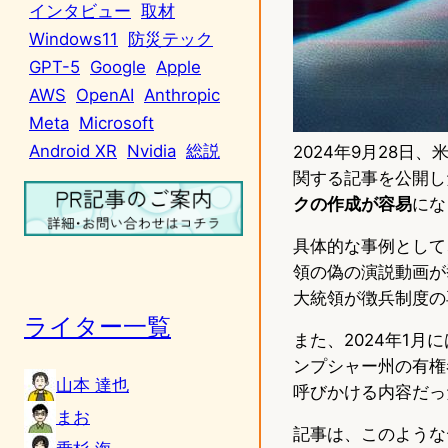
インタビュー
取材
Windows11
防災テック
GPT-5
Google
Apple
AWS
OpenAI
Anthropic
Meta
Microsoft
Android XR
Nvidia
総説
2024年9月28日
関する記事を公開し
クの作成が容易
にな
具体的な事例として
領の偽の演説動画が
大統領が徴兵制度の
ライター一覧
また、2024年1
ンプシャー州の有権
山本 達也
呼びかける内容だっ
まお
記事は、このような