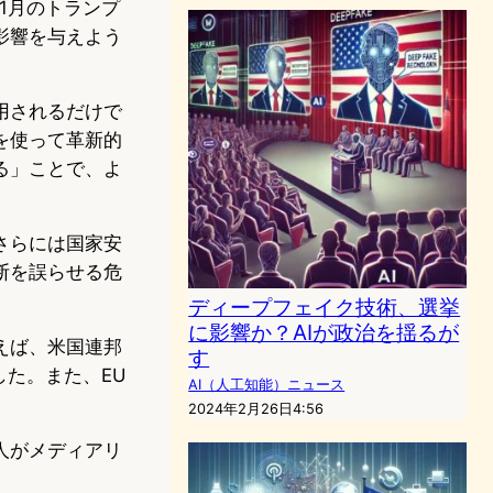
年1月のトランプ
影響を与えよう
用されるだけで
を使って革新的
る」ことで、よ
さらには国家安
断を誤らせる危
ディープフェイク技術、選挙
に影響か？AIが政治を揺るが
えば、米国連邦
す
した。また、EU
AI（人工知能）ニュース
2024年2月26日4:56
人がメディアリ