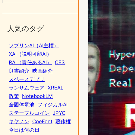
人気のタグ
ソブリンAI（AI主権）
XAI（説明可能AI）
RAI（責任あるAI）
CES
良書紹介
映画紹介
スペースデブリ
ランサムウェア
XREAL
政策
NotebookLM
全固体電池
フィジカルAI
ステーブルコイン
JPYC
キヤノン
CoeFont
著作権
今日は何の日