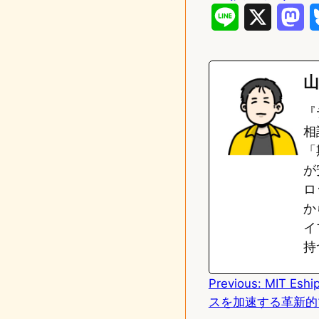
L
X
M
i
a
n
s
山
e
t
『
o
相
「
d
が
o
ロ
n
か
イ
持
Previous:
MIT Esh
スを加速する革新的