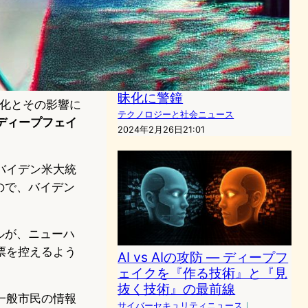
鐘
AI（人工知能）ニュース
2024年2月26日21:01
AI技術進化が招く政治ディー
プフェイクの増加、真実の曖
昧化に警鐘
化とその影響に
テクノロジーと社会ニュース
ディープフェイ
2024年2月26日21:01
バイデン米大統
ので、バイデン
ルが、ニューハ
票を控えるよう
AI vs AIの攻防 ― ディープフ
ェイクを『作る技術』と『見
抜く技術』の最前線
一般市民の情報
サイバーセキュリティニュース
｜