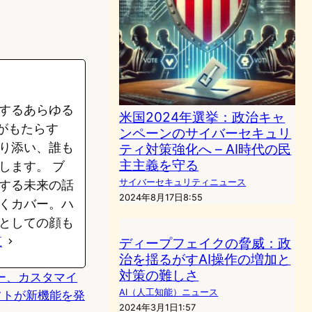
するあらゆる
米国2024年選挙：政治キャ
がもたらす
ンペーンのサイバーセキュリ
り添い、誰も
ティ対策強化へ – AI時代の民
主主義を守る
します。 ブ
サイバーセキュリティニュース
する未来の話
2024年8月17日8:55
くカバー。ハ
としての顔も
覧
ディープフェイクの脅威：政
治を揺るがすAI操作の増加と
対策の難しさ
otキー、カスタマイ
AI（人工知能）ニュース
フトが新機能を発
2024年3月1日1:57