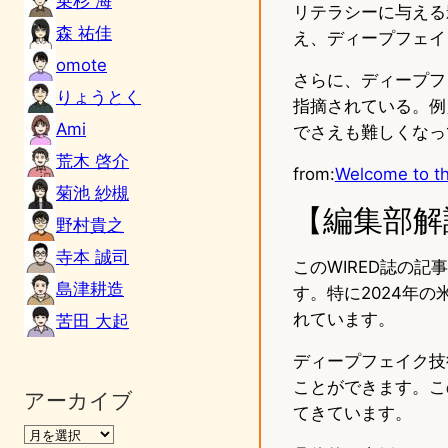
乗杉 海
リテラシーに与える
森 祐佳
え、ディープフェイ
omote
さらに、ディープフ
りょうとく
指摘されている。例
Ami
でさえも難しくなっ
荒木 啓介
from:
Welcome to th
菊池 紗槻
【編集部解
野村貴之
寺本 誠司
このWIRED誌の
島津耕造
す。特に2024年
れています。
苦田 大起
ディープフェイク技
ことができます。こ
アーカイブ
てきています。