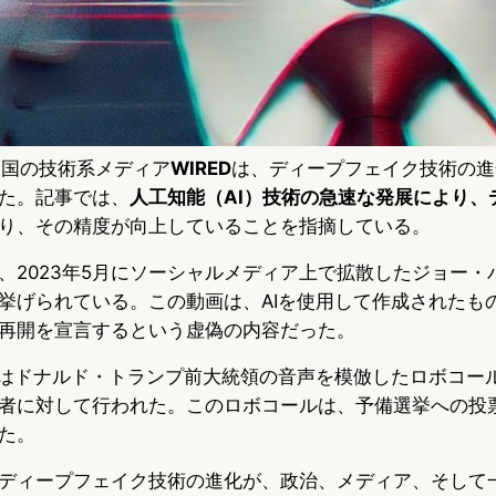
、米国の技術系メディア
WIRED
は、ディープフェイク技術の進
た。記事では、
人工知能（AI）技術の急速な発展により、
り、その精度が向上していることを指摘している。
、2023年5月にソーシャルメディア上で拡散したジョー・
挙げられている。この動画は、AIを使用して作成されたも
再開を宣言するという虚偽の内容だった。
月にはドナルド・トランプ前大統領の音声を模倣したロボコー
者に対して行われた。このロボコールは、予備選挙への投
た。
ディープフェイク技術の進化が、政治、メディア、そして