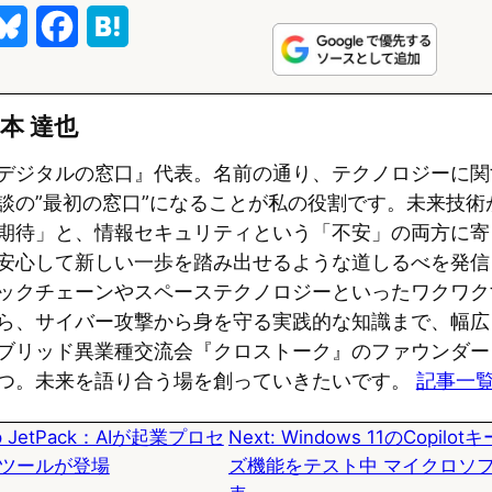
B
F
H
l
a
a
u
c
t
本 達也
e
e
e
デジタルの窓口』代表。名前の通り、テクノロジーに関
s
b
n
談の”最初の窓口”になることが私の役割です。未来技術
期待」と、情報セキュリティという「不安」の両方に寄
k
o
a
安心して新しい一歩を踏み出せるような道しるべを発信
y
o
ックチェーンやスペーステクノロジーといったワクワク
k
ら、サイバー攻撃から身を守る実践的な知識まで、幅広
ブリッド異業種交流会『クロストーク』のファウンダー
つ。未来を語り合う場を創っていきたいです。
記事一
ip JetPack：AIが起業プロセ
Next:
Windows 11のCopil
ツールが登場
ズ機能をテスト中 マイクロソ