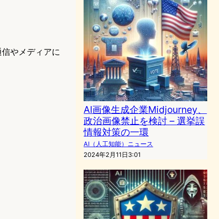
通信やメディアに
AI画像生成企業Midjourney、
政治画像禁止を検討 – 選挙誤
情報対策の一環
AI（人工知能）ニュース
2024年2月11日3:01