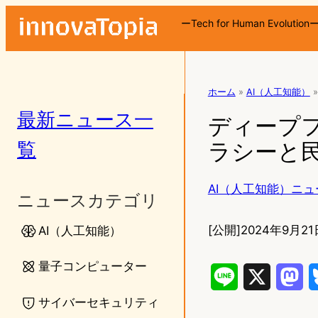
ーTech for Human Evolution
ホーム
»
AI（人工知能）
»
最新ニュース一
ディープフ
覧
ラシーと
AI（人工知能）ニュ
ニュースカテゴリ
[公開]
2024年9月21
AI（人工知能）
量子コンピューター
L
X
M
サイバーセキュリティ
i
a