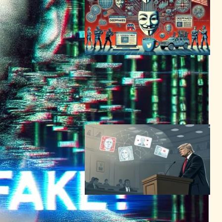
ディープフェイクの脅威拡
大、政治を揺るがす情報操作
の現実
AI（人工知能）ニュース
2024年2月16日0:17
AI技術進化、政治ディープフ
ェイクの増加が民主主義に警