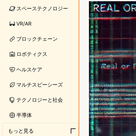
n
s
スペーステクノロジー
e
t
VR/AR
o
ブロックチェーン
d
o
ロボティクス
n
ヘルスケア
マルチスピーシーズ
テクノロジーと社会
半導体
もっと見る