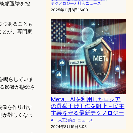
大統領選挙を控
テクノロジーと社会ニュース
2025年11月8日16:00
つつあることも
ことが、専門家
を鳴らしていま
える影響が懸念さ
Meta、AIを利用したロシア
の選挙干渉工作を阻止 – 民主
映像を作り出す
主義を守る最新テクノロジー
別が難しくなっ
AI（人工知能）ニュース
2024年8月19日8:03