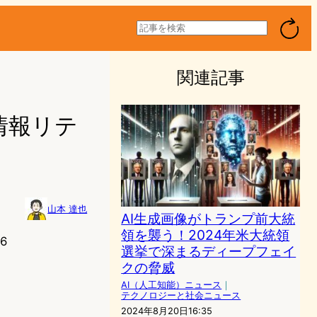
検
索
関連記事
情報リテ
山本 達也
AI生成画像がトランプ前大統
領を襲う！2024年米大統領
6
選挙で深まるディープフェイ
クの脅威
AI（人工知能）ニュース
｜
テクノロジーと社会ニュース
2024年8月20日16:35