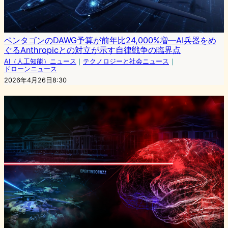
ペンタゴンのDAWG予算が前年比24,000%増—AI兵器をめ
ぐるAnthropicとの対立が示す自律戦争の臨界点
AI（人工知能）ニュース
｜
テクノロジーと社会ニュース
｜
ドローンニュース
2026年4月26日8:30