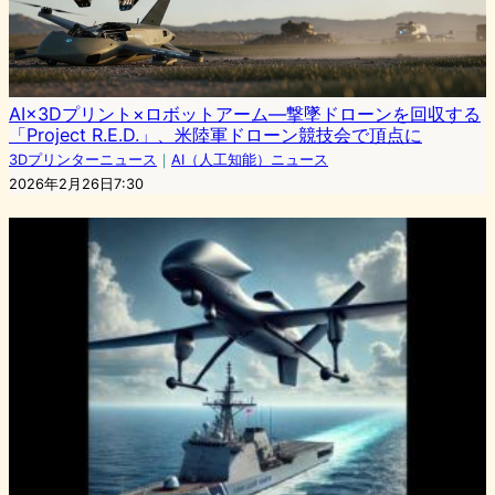
AI×3Dプリント×ロボットアーム—撃墜ドローンを回収する
「Project R.E.D.」、米陸軍ドローン競技会で頂点に
3Dプリンターニュース
｜
AI（人工知能）ニュース
2026年2月26日7:30