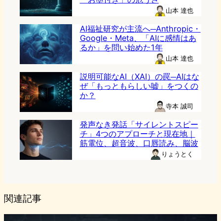
山本 達也
AI福祉研究が主流へ─Anthropic・
Google・Meta、「AIに感情はあ
るか」を問い始めた1年
山本 達也
説明可能なAI（XAI）の罠─AIはな
ぜ「もっともらしい嘘」をつくの
か？
寺本 誠司
発声なき発話「サイレントスピー
チ」4つのアプローチと現在地｜
筋電位、超音波、口唇読み、脳波
りょうとく
関連記事