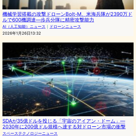
機械学習搭載の攻撃ドローンBolt-M、米海兵隊が2390万ド
ルで600機調達―歩兵分隊に精密攻撃能力
AI（人工知能）ニュース
｜
ドローンニュース
2026年1月26日13:32
SDAが35億ドルを投じる「宇宙のアイアン・ドーム」—
2030年に200億ドル規模へ達する対ドローン市場の衝撃
スペーステクノロジーニュース