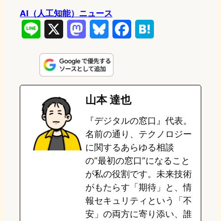
AI（人工知能）ニュース
L
X
M
B
F
H
i
a
l
a
a
n
s
u
c
t
e
t
e
e
e
山本 達也
o
s
b
n
『デジタルの窓口』代表。
d
k
o
a
名前の通り、テクノロジー
o
y
o
に関するあらゆる相談
の”最初の窓口”になること
n
k
が私の役割です。未来技術
がもたらす「期待」と、情
報セキュリティという「不
安」の両方に寄り添い、誰