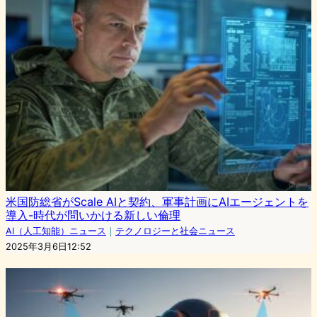
米国防総省がScale AIと契約、軍事計画にAIエージェントを
導入-時代が問いかける新しい倫理
AI（人工知能）ニュース
｜
テクノロジーと社会ニュース
2025年3月6日12:52