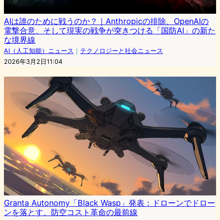
AIは誰のために戦うのか？｜Anthropicの排除、OpenAIの
電撃合意、そして現実の戦争が突きつける「国防AI」の新た
な境界線
AI（人工知能）ニュース
｜
テクノロジーと社会ニュース
2026年3月2日11:04
Granta Autonomy「Black Wasp」発表：ドローンでドロー
ンを落とす、防空コスト革命の最前線