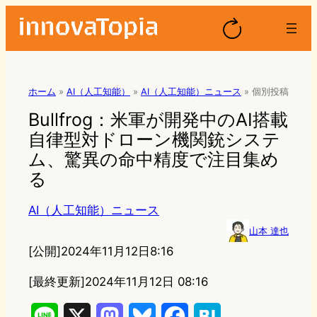
ホーム
»
AI（人工知能）
»
AI（人工知能）ニュース
»
個別投稿
Bullfrog：米軍が開発中のAI搭載
自律型対ドローン機関銃システ
ム、驚異の命中精度で注目集め
る
AI（人工知能）ニュース
山本 達也
[公開]
2024年11月12日8:16
[最終更新]
2024年11月12日 08:16
L
X
M
B
F
H