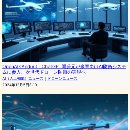
OpenAI×Anduril：ChatGPT開発元が米軍向けAI防衛システ
ムに参入、次世代ドローン防衛の実現へ
AI（人工知能）ニュース
｜
ドローンニュース
2024年12月5日8:10