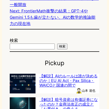
一般開放
Next:
FrontierMath衝撃の結果：GPT-4や
Gemini 1.5も歯が立たない、AIの数学的推論能
力の現在地
検索
検索
Pickup
【解説】AIのルールは誰が決める
のか｜EU AI Act・Pax Silica・
WAICOと国連の間で
山本 達也
【解説】暗号資産は有価証券にな
ったのか？金商法改正の成立と
「お墨付き」の危うさ