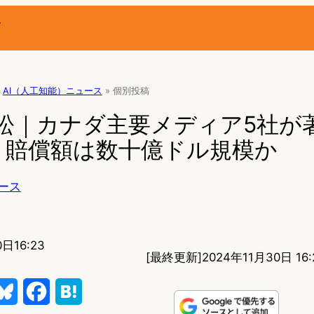
ー
AI（人工知能）ニュース
»
個別投稿
I訴訟｜カナダ主要メディア5社が
– 賠償額は数十億ドル規模か
ース
日16:23
[最終更新]
2024年11月30日 16:
B
F
H