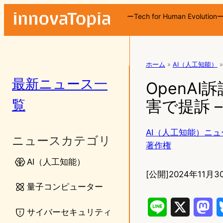
ーTech for Human Evolution
ホーム
»
AI（人工知能）
»
最新ニュース一
OpenA
覧
害で提訴 
AI（人工知能）ニュ
ニュースカテゴリ
著作権
AI（人工知能）
[公開]
2024年11月30
量子コンピューター
L
X
M
サイバーセキュリティ