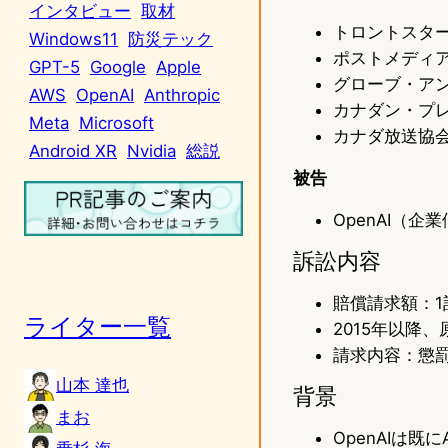
インタビュー
取材
トロントスター（
Windows11
防災テック
ポストメディア（
GPT-5
Google
Apple
グローブ・アンド・
AWS
OpenAI
Anthropic
カナダン・プレス（
Meta
Microsoft
カナダ放送協会（C
Android XR
Nvidia
総説
被告
OpenAI（企
訴訟内容
賠償請求額：1
ライター一覧
2015年以降
請求内容：懲
山本 達也
背景
まお
OpenAIは既にAs