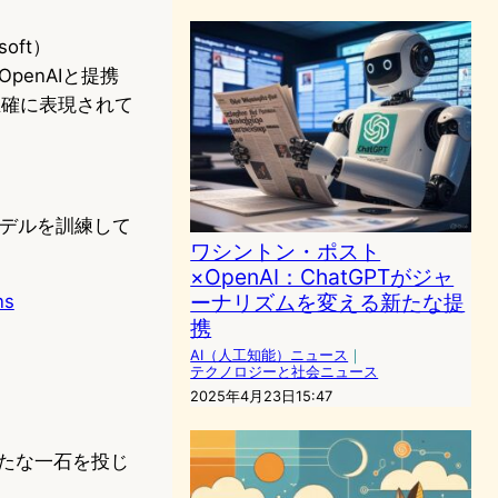
oft）
enAIと提携
正確に表現されて
モデルを訓練して
ワシントン・ポスト
×OpenAI：ChatGPTがジャ
ーナリズムを変える新たな提
ns
携
AI（人工知能）ニュース
｜
テクノロジーと社会ニュース
2025年4月23日15:47
新たな一石を投じ