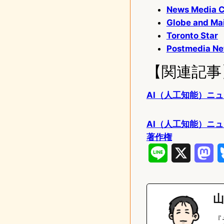
News Med
Globe and Mai
Toronto Star
Postmedia Ne
【関連記事
AI（人工知能）ニュー
AI（人工知能）ニ
著作権
L
X
M
i
a
n
s
山
e
t
『