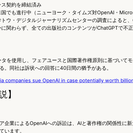
ンス契約を締結済み
でも進行中（ニューヨーク・タイムズ対OpenAI・Micros
トウ・デジタルジャーナリズムセンターの調査によると、Op
に関わらず、全ての出版社のコンテンツがChatGPTで不
開データを使用し、フェアユースと国際著作権原則に基づいて
る。同社は訴状への回答に40日間の猶予がある。
a companies sue OpenAI in case potentially worth billio
説】
ア企業によるOpenAIへの訴訟は、AIと著作権の関係性に
ています。