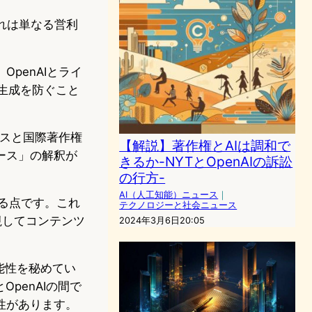
れは単なる営利
penAIとライ
の生成を防ぐこと
ースと国際著作権
【解説】著作権とAIは調和で
ース」の解釈が
きるか-NYTとOpenAIの訴訟
の行方-
AI（人工知能）ニュース
｜
る点です。これ
テクノロジーと社会ニュース
を無視してコンテンツ
2024年3月6日20:05
能性を秘めてい
アとOpenAIの間で
性があります。