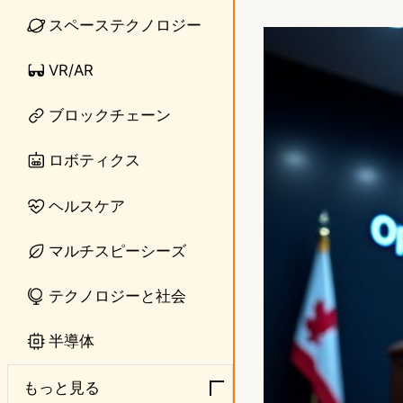
i
a
スペーステクノロジー
n
s
VR/AR
e
t
o
ブロックチェーン
d
ロボティクス
o
ヘルスケア
n
マルチスピーシーズ
テクノロジーと社会
半導体
もっと見る