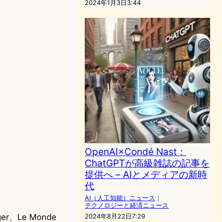
2024年1月3日3:44
OpenAI×Condé Nast：
ChatGPTが高級雑誌の記事を
提供へ – AIとメディアの新時
代
AI（人工知能）ニュース
｜
テクノロジーと経済ニュース
ger、Le Monde
2024年8月22日7:29