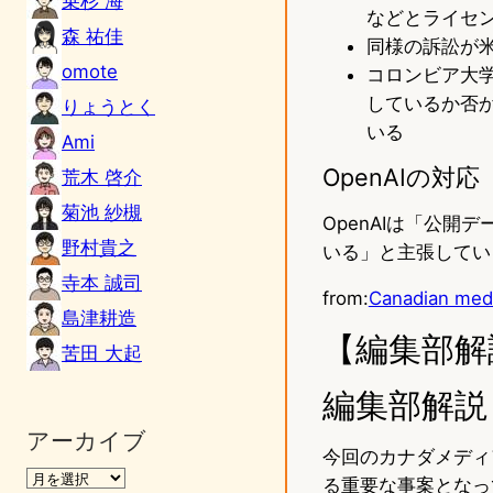
乗杉 海
などとライセ
森 祐佳
同様の訴訟が米国
omote
コロンビア大学
しているか否か
りょうとく
いる
Ami
OpenAIの対応
荒木 啓介
菊池 紗槻
OpenAIは「公
野村貴之
いる」と主張してい
寺本 誠司
from:
Canadian medi
島津耕造
【編集部解
苦田 大起
編集部解説
アーカイブ
今回のカナダメディ
る重要な事案となっ