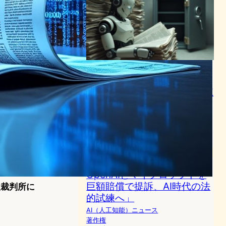
Ziff Davis・Mashable・
PCMagがOpenAIを著作権侵
害で提訴 – ChatGPTのAI訓練
データ利用を巡る国際訴訟
AI（人工知能）ニュース
｜
テクノロジーと社会ニュース
著作権
2025年4月25日11:36
「著作権戦争勃発：NYTが
OpenAIとマイクロソフトを
巨額賠償で提訴、AI時代の法
級裁判所に
的試練へ」
AI（人工知能）ニュース
著作権