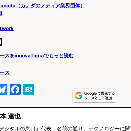
ia Canada（カナダのメディア業界団体）
l
twork
】
スをinnovaTopiaでもっと読む
ュース
B
F
H
l
a
a
u
c
t
本 達也
e
e
e
デジタルの窓口』代表。名前の通り、テクノロジーに関