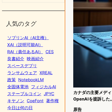
人気のタグ
ソブリンAI（AI主権）
XAI（説明可能AI）
RAI（責任あるAI）
CES
良書紹介
映画紹介
スペースデブリ
ランサムウェア
XREAL
政策
NotebookLM
全固体電池
フィジカルAI
カナダの主要メディ
ステーブルコイン
JPYC
OpenAIを提訴した
キヤノン
CoeFont
著作権
今日は何の日
原告