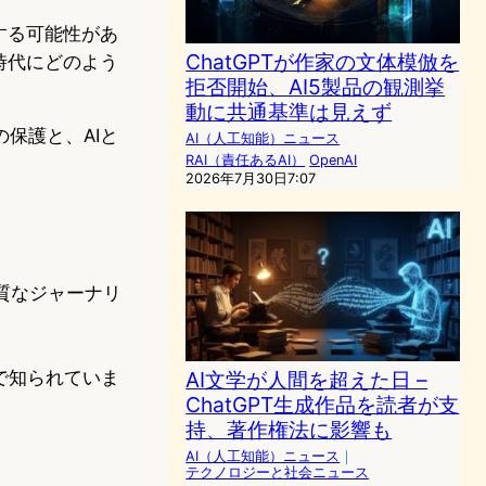
する可能性があ
ChatGPTが作家の文体模倣を
時代にどのよう
拒否開始、AI5製品の観測挙
動に共通基準は見えず
保護と、AIと
AI（人工知能）ニュース
RAI（責任あるAI）
OpenAI
2026年7月30日7:07
質なジャーナリ
で知られていま
AI文学が人間を超えた日 –
ChatGPT生成作品を読者が支
持、著作権法に影響も
AI（人工知能）ニュース
｜
テクノロジーと社会ニュース