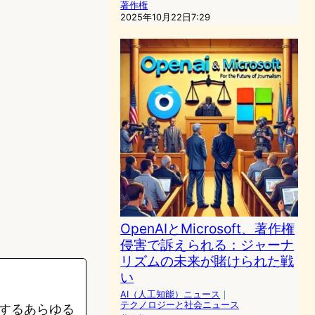
著作権
2025年10月22日7:29
OpenAIとMicrosoft、著作権
侵害で訴えられる：ジャーナ
リズムの未来が賭けられた戦
い
AI（人工知能）ニュース
｜
テクノロジーと社会ニュース
するあらゆる