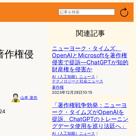
検
索
関連記事
ニューヨーク・タイムズ、
著作権侵
OpenAIとMicrosoftを著作権
侵害で提訴―ChatGPTが知的
財産権を侵害か
AI（人工知能）ニュース
｜
テクノロジーと社会ニュース
著作権
2023年12月28日10:15
山本 達也
「著作権戦争勃発：ニューヨ
ーク・タイムズがOpenAIを
24
提訴、ChatGPTのトレーニン
グデータ使用を巡り法廷へ」
AI（人工知能）ニュース
｜