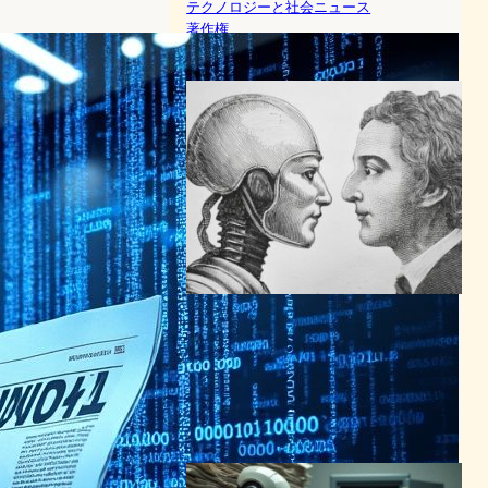
テクノロジーと社会ニュース
著作権
2024年1月9日5:15
新聞社がMicrosoftとOpenAI
を著作権侵害で提訴、AI開発
の記事無断使用を巡り
AI（人工知能）ニュース
著作権
2024年5月1日8:11