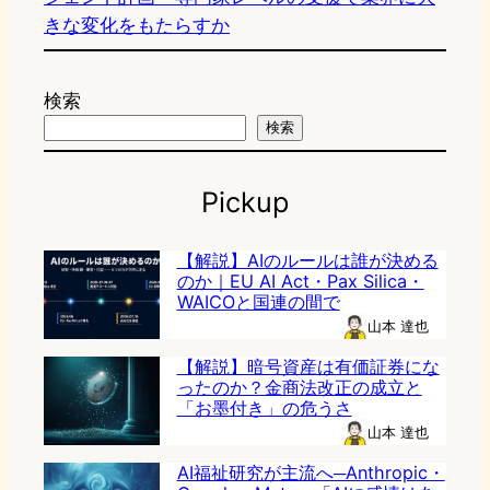
きな変化をもたらすか
検索
検索
Pickup
【解説】AIのルールは誰が決める
のか｜EU AI Act・Pax Silica・
WAICOと国連の間で
山本 達也
【解説】暗号資産は有価証券にな
ったのか？金商法改正の成立と
「お墨付き」の危うさ
山本 達也
AI福祉研究が主流へ─Anthropic・