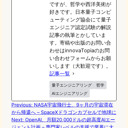
ですが、哲学や西洋美術が
n
k
好きです。日本量子コンピ
ューティング協会にて量子
エンジニア認定試験の解説
記事の執筆とかしていま
す。寄稿や出版のお問い合
わせはinnovaTopiaのお問
い合わせフォームからお願
いします（大歓迎です）。
記事一覧
量子エンジニアリング
哲学
AIエンジニアリング
Previous:
NASA宇宙飛行士、9ヶ月の宇宙滞在
から帰還へ – SpaceXドラゴンカプセルで地球に
Next:
OpenAI、月額20,000ドルの超高度AIエー
ジェント計画 – 専門家レベルの支援で業界に大