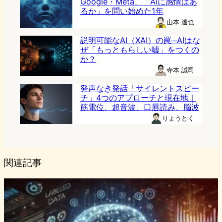
Google・Meta、「AIに感情はあ
るか」を問い始めた1年
山本 達也
説明可能なAI（XAI）の罠─AIはな
ぜ「もっともらしい嘘」をつくの
か？
寺本 誠司
発声なき発話「サイレントスピー
チ」4つのアプローチと現在地｜
筋電位、超音波、口唇読み、脳波
りょうとく
関連記事