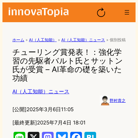
ホーム
»
AI（人工知能）
»
AI（人工知能）ニュース
»
個別投稿
チューリング賞発表！：強化学
習の先駆者バルト氏とサットン
氏が受賞 – AI革命の礎を築いた
功績
AI（人工知能）ニュース
野村貴之
[公開]
2025年3月6日11:05
[最終更新]
2025年7月4日 18:01
L
X
M
B
F
H