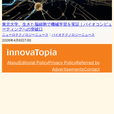
東北大学、生きた脳細胞で機械学習を実証｜バイオコンピュ
ーティングへの突破口
ニューロテクノロジーニュース
｜
バイオテクノロジーニュース
2026年4月6日7:00
About
Editorial Policy
Privacy Policy
Referred by
Advertisements
Contact