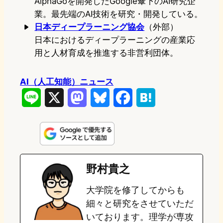
AlphaGoを開発したGoogle傘下のAI研究企
業。最先端のAI技術を研究・開発している。
日本ディープラーニング協会
（外部）
日本におけるディープラーニングの産業応
用と人材育成を推進する非営利団体。
AI（人工知能）ニュース
L
X
M
B
F
H
i
a
l
a
a
n
s
u
c
t
e
t
e
e
e
野村貴之
o
s
b
n
大学院を修了してからも
d
k
o
a
細々と研究をさせていただ
o
y
o
いております。理学が専攻