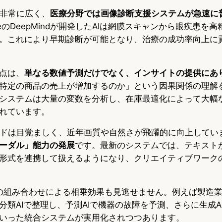
非常に広く、
医療分野では画像診断支援システムが急速に
leのDeepMindが開発したAIは網膜スキャンから眼疾患を
。これにより早期診断が可能となり、治療の成功率向上に
き点は、
単なる数値予測だけでなく、インサイトの提供にあ
特定の商品の売上が増加するのか」という因果関係の理解
システムは大量の変数を分析し、在庫最適化によって大幅
れています。
ドは目覚ましく、近年画質や自然さが飛躍的に向上してい
ーダル」能力の発展
です。最新のシステムでは、テキスト
形式を連携して扱えるようになり、クリエイティブワーク
術の組み合わせによる相乗効果も見逃せません。例えば製造業で
分類AIで整理し、予測AIで機器の故障を予測、さらに生成A
いった統合システムが実用化されつつあります。