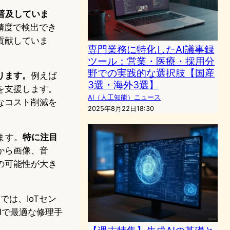
普及していま
高精度で検出でき
貢献していま
専門業務に特化したAI議事録
ツール：営業・医療・採用分
野での実践的な選択肢【国産
ります。
例えば
3選・海外3選】
を支援します。
AI（人工知能）ニュース
なコスト削減を
2025年8月22日18:30
ます。
特に注目
から画像、音
の可能性が大き
は、IoTセン
Iで最適な修理手