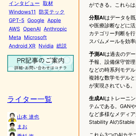
インタビュー
取材
ができる。これらは
Windows11
防災テック
分類AI
はデータを既
GPT-5
Google
Apple
や医療診断などに活
AWS
OpenAI
Anthropic
カテゴリー判断を行う
Meta
Microsoft
スパムメールを効率
Android XR
Nvidia
総説
予測AI
は過去のデー
予報、設備保守管理
などの時系列モデル
複雑な数学モデルと
が実現されている。
ライター一覧
生成AI
はトレーニン
テムである。GAN
など多様なメディア形式
山本 達也
Stability AIのS
まお
これら3つのAIカ