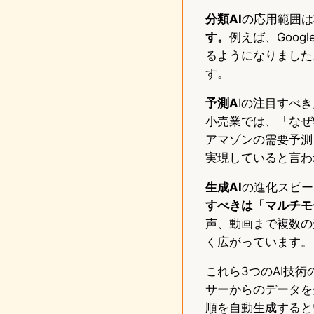
分類AI
の応用範囲は
す。
例えば、Goog
るようになりました
す。
予測A
Iの注目すべ
小売業では、「なぜ
アマゾンの需要予測
実現していると言わ
生成AI
の進化スピー
すべきは「マルチモ
声、動画まで複数の
く広がっています。
これら3つのAI技
サーからのデータを
順を自動生成すると