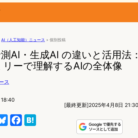
ー
AI（人工知能）ニュース
»
個別投稿
予測AI・生成AI の違いと活用法
リーで理解するAIの全体像
ース
18:40
[最終更新]
2025年4月8日 21:3
B
F
H
l
a
a