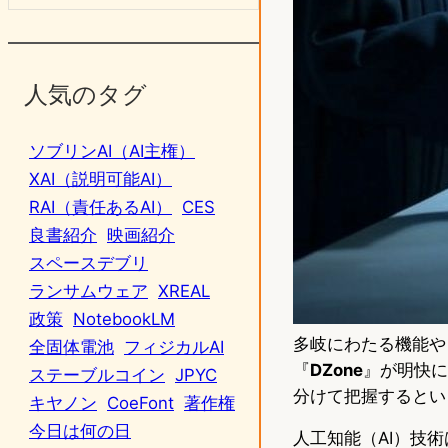
人気のタグ
ソブリンAI（AI主権）
XAI（説明可能AI）
RAI（責任あるAI）
CES
良書紹介
映画紹介
スペースデブリ
ランサムウェア
XREAL
政策
NotebookLM
多岐にわたる機能や
全固体電池
フィジカルAI
『
DZone
』が明快に
ステーブルコイン
JPYC
分けて把握するとい
キヤノン
CoeFont
著作権
今日は何の日
人工知能（AI）技術