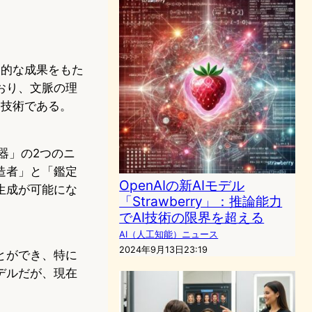
命的な成果をもた
おり、文脈の理
る技術である。
別器」の2つのニ
造者」と「鑑定
OpenAIの新AIモデル
生成が可能にな
「Strawberry」：推論能力
でAI技術の限界を超える
AI（人工知能）ニュース
2024年9月13日23:19
とができ、特に
デルだが、現在