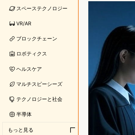
n
s
スペーステクノロジー
e
t
VR/AR
o
ブロックチェーン
d
o
ロボティクス
n
ヘルスケア
マルチスピーシーズ
テクノロジーと社会
半導体
もっと見る