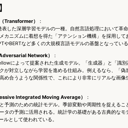
】
ransformer）
：
leが発表した深層学習モデルの一種。自然言語処理において革
メカニズムに着想を得た「アテンション機構」を採用して
PTやBERTなど多くの大規模言語モデルの基盤となってい
dversarial Network）
：
oodfellowによって提案された生成モデル。「生成器」と「識
クが対立しながら学習を進める仕組み。例えるなら、「偽
高め合うような関係性で、これにより非常にリアルな画像
sive Integrated Moving Average）
：
と予測のための統計モデル。季節変動や周期性を捉えるこ
ータの予測に活用される。統計学の基礎がある古典的なモ
ツールとして使われている。