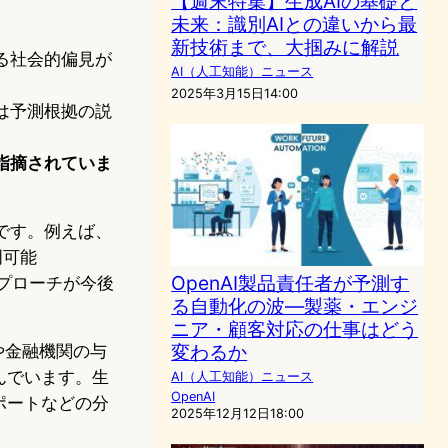
【週末特集】生成AIの基礎と
未来：識別AIとの違いから最
新技術まで、大掴みに解説
る社会的偏見が
AI（人工知能）ニュース
2025年3月15日14:00
は予測根拠の説
指摘されていま
です。例えば、
明可能
OpenAI製品責任者が予測す
アプローチが今後
る自動化の波—製薬・エンジ
ニア・顧客対応の仕事はどう
変わるか
や金融機関の与
んでいます。生
AI（人工知能）ニュース
OpenAI
ポートなどの分
2025年12月12日18:00