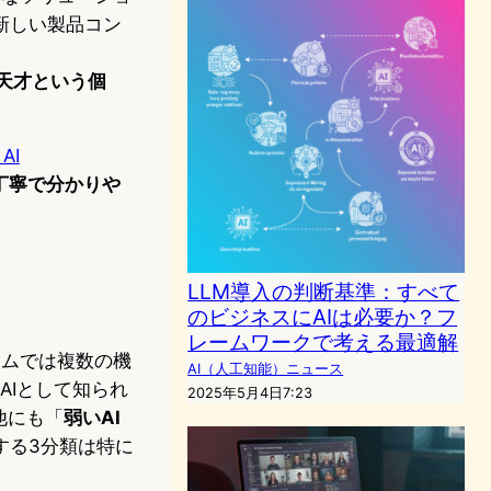
新しい製品コン
な天才という個
 AI
丁寧で分かりや
LLM導入の判断基準：すべて
。
のビジネスにAIは必要か？フ
レームワークで考える最適解
テムでは複数の機
AI（人工知能）ニュース
AIとして知られ
2025年5月4日7:23
他にも「
弱いAI
する3分類は特に