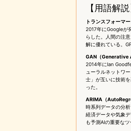
【用語解説
トランスフォーマー（T
2017年にGoog
らした。人間の注意
解に優れている。G
GAN（Generative A
2014年にIan G
ューラルネットワー
士」が互いに技術を
った。
ARIMA（AutoRegres
時系列データの分析
経済データや気象デ
も予測AIの重要な