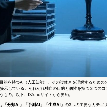
目的を持つAI（人工知能）。その複雑さを理解するための
提示している。それぞれ独自の目的と個性を持つ３つのコ
うもの。以下、DZoneサイトから要約。
は
「分類AI」「予測AI」「生成AI」
の3つの主要なカテゴ