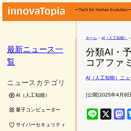
ーTech for Human Evolution
ホーム
»
AI（人工知能）
»
最新ニュース一
分類AI・
覧
コアファミ
AI（人工知能）ニュ
ニュースカテゴリ
[公開]
2025年4月8日
AI（人工知能）
量子コンピューター
L
X
M
サイバーセキュリティ
i
a