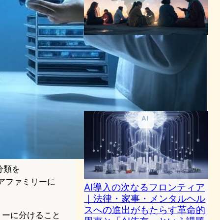
【AIが語る未来：データが紡
ぐ「人類像」の多様性を問い
直す】
AI（人工知能）ニュース
｜
テクノロジーと社会ニュース
2025年5月23日10:56
分類を
アファミリーに
AI導入の次なるフロンティア
｜法律・家事・メンタルヘル
スへの進出がもたらす革命的
リーに分けること