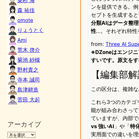
乗杉 海
ンを提供できる。例
森 祐佳
セプトを生成すると
omote
分類AIはデータ整
りょうとく
性
…。それぞれ特性
Ami
from:
Three AI Supe
荒木 啓介
※DZoneはエン
菊池 紗槻
すいです。原文をす
野村貴之
【編集部解
寺本 誠司
この区分は、複雑な
島津耕造
苦田 大起
これら3つのカテゴ
能が組み合わさってい
ていますが、内部で
アーカイブ
vs 強いAI
」や「
特化
実用面での違いを理