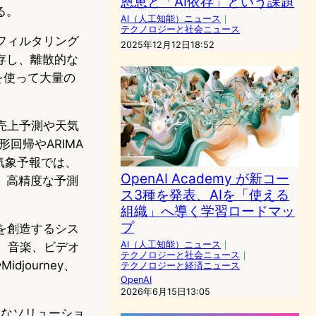
恩恵と「AI依存」という課題
る。
AI（人工知能）ニュース
｜
テクノロジーと社会ニュース
フィルタリング
2025年12月12日18:52
存し、離散的な
Iを使って大量の
売上予測や天気
回帰やARIMA
気象予報では、
OpenAI Academy が新コー
、高精度な予測
ス3種を発表、AIを「使える
組織」へ導く学習ロードマッ
プ
を創造するシス
AI（人工知能）ニュース
｜
、音楽、ビデオ
テクノロジーと社会ニュース
｜
journey、
テクノロジーと経済ニュース
OpenAI
2026年6月15日13:05
的なソリューショ