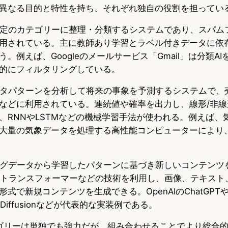
異なる目的と特性を持ち、それぞれ独自の役割を担ってい
定のカテゴリーに整理・分類するシステムであり、スパム
用されている。主に教師あり学習とラベル付きデータに依
。例えば、Googleのメールサービス「Gmail」は分類A
的にフィルタリングしている。
タパターンを分析して将来の事象を予測するシステムで、
などに利用されている。連続値や確率を出力し、線形/非線形
、RNNやLSTMなどの機械学習手法が使われる。例えば、
大量の気象データを処理する高性能コンピューターにより
グデータから学習したパターンに基づき新しいコンテンツ
やトランスフォーマーなどの技術を利用し、画像、テキスト
で新規コンテンツを生成できる。OpenAIのChatGPTやMid
table Diffusionなどが代表的な実装例である。
テゴリーは単独でも強力だが、組み合わせることでより総合