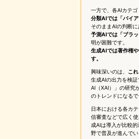
一方で、各AIカテ
分類AIでは「バイ
そのままAIの判断
予測AIでは「ブラ
明が困難です。
生成AIでは著作権
す。
興味深いのは、
これ
生成AIの出力を検
AI（XAI）」の研
のトレンドになるで
日本における各カテ
信審査などで広く使
成AIは導入が比較
野で普及が進んでい