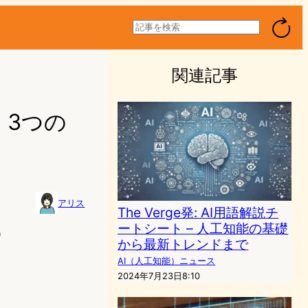
検
索
関連記事
：3つの
アリス
The Verge発: AI用語解説チ
ートシート – 人工知能の基礎
0
から最新トレンドまで
AI（人工知能）ニュース
2024年7月23日8:10