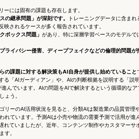
ゴリーには固有の課題も存在します。
アスの継承問題」が深刻です。
トレーニングデータに含まれ
に反映されるケースが多く報告されています。
ックボックス問題」
があり、特に深層学習ベースのモデルで
やプライバシー侵害、ディープフェイクなどの倫理的問題が
らの課題に対する解決策もAI自身が提供し始めていること
証する「AIガーディアン」や、AIの判断根拠を説明する「説
究が進んでいます。AIの問題をAIで解決するという循環的な
しょう。
ゴリーのAI活用状況を見ると、分類AIは製造業の品質管理
われています。予測AIは小売や物流の需要予測で活用が進
的遅れていましたが、近年、コンテンツ制作やカスタマーサ
ます。