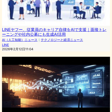
LINEヤフー、従業員のキャリア自律をAIで支援｜面接トレ
ーニングや社内公募にも生成AI活用
AI（人工知能）ニュース
｜
テクノロジーと経済ニュース
LINE
2026年2月12日11:04