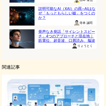
説明可能なAI（XAI）の罠─AIはな
ぜ「もっともらしい嘘」をつくの
か？
寺本 誠司
発声なき発話「サイレントスピー
チ」4つのアプローチと現在地｜
筋電位、超音波、口唇読み、脳波
りょうとく
関連記事