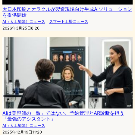
大日本印刷とオラクルが製造現場向け生成AIソリューション
を提供開始
AI（人工知能）ニュース
｜
スマート工場ニュース
2026年3月25日8:26
AIは美容師の「敵」ではない。予約管理とAR診断を担う
「最強のアシスタント」
AI（人工知能）ニュース
2025年12月19日11:20