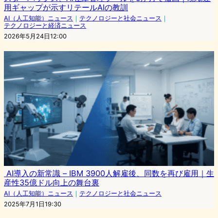
用ギャップが示すリテールAIの教訓
AI（人工知能）ニュース
｜
テクノロジーと社会ニュース
｜
テクノロジーと経済ニュース
2026年5月24日12:00
AI導入の新常識 – IBM 3900人解雇後、同数を再び雇用｜生
産性35億ドル向上の舞台裏
AI（人工知能）ニュース
｜
テクノロジーと社会ニュース
2025年7月1日19:30