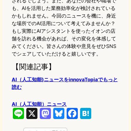
されるでしょう。また、あなたの会社や職場で
も、AIを活用した業務効率化が検討されている
かもしれません。今回のニュースを機に、身近
な場所でのAI活用について考えてみませんか？
もし実際にAIアシスタントを使ったイオンの店
舗を訪れる機会があれば、その変化を体感して
みてください。皆さんの体験や意見をぜひSNS
でシェアしていただけると嬉しいです。
【関連記事】
AI（人工知能)ニュースをinnovaTopiaでもっと
読む
AI（人工知能）ニュース
L
X
M
B
F
H
i
a
l
a
a