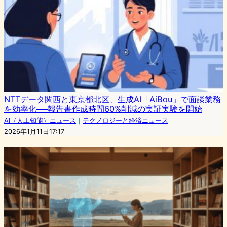
NTTデータ関西と東京都北区、生成AI「AiBou」で面談業務
を効率化──報告書作成時間60%削減の実証実験を開始
AI（人工知能）ニュース
｜
テクノロジーと経済ニュース
2026年1月11日17:17