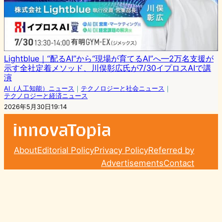
Lightblue｜“配るAI”から“現場が育てるAI”へ—2万名支援が
示す全社定着メソッド、川俣彰広氏が7/30イプロスAIで講
演
AI（人工知能）ニュース
｜
テクノロジーと社会ニュース
｜
テクノロジーと経済ニュース
2026年5月30日19:14
About
Editorial Policy
Privacy Policy
Referred by
Advertisements
Contact