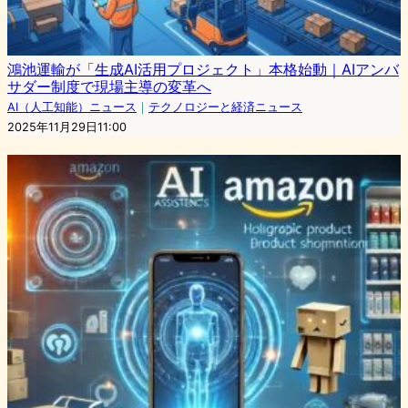
鴻池運輸が「生成AI活用プロジェクト」本格始動｜AIアンバ
サダー制度で現場主導の変革へ
AI（人工知能）ニュース
｜
テクノロジーと経済ニュース
2025年11月29日11:00