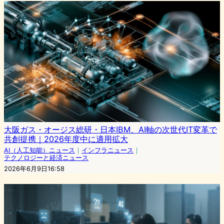
大阪ガス・オージス総研・日本IBM、AI軸の次世代IT変革で
共創提携｜2026年度中に適用拡大
AI（人工知能）ニュース
｜
インフラニュース
｜
テクノロジーと経済ニュース
2026年6月9日16:58