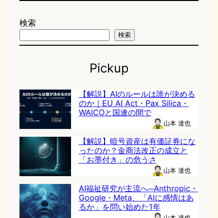
検索
検索
Pickup
【解説】AIのルールは誰が決める
のか｜EU AI Act・Pax Silica・
WAICOと国連の間で
山本 達也
【解説】暗号資産は有価証券にな
ったのか？金商法改正の成立と
「お墨付き」の危うさ
山本 達也
AI福祉研究が主流へ─Anthropic・
Google・Meta、「AIに感情はあ
るか」を問い始めた1年
山本 達也