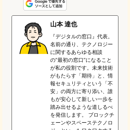
n
s
u
c
t
e
t
e
e
e
山本 達也
o
s
b
n
『デジタルの窓口』代表。
d
k
o
a
名前の通り、テクノロジー
o
y
o
に関するあらゆる相談
の”最初の窓口”になること
n
k
が私の役割です。未来技術
がもたらす「期待」と、情
報セキュリティという「不
安」の両方に寄り添い、誰
もが安心して新しい一歩を
踏み出せるような道しるべ
を発信します。 ブロックチ
ェーンやスペーステクノロ