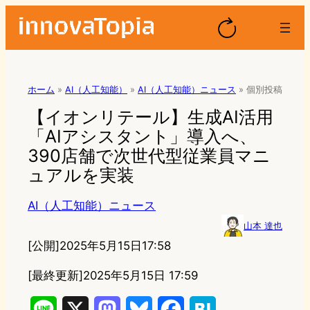
ホーム
»
AI（人工知能）
»
AI（人工知能）ニュース
»
個別投稿
【イオンリテール】生成AI活用
「AIアシスタント」導入へ、
390店舗で次世代型従業員マニ
ュアルを実装
AI（人工知能）ニュース
山本 達也
[公開]
2025年5月15日17:58
[最終更新]
2025年5月15日 17:59
L
X
M
B
F
H