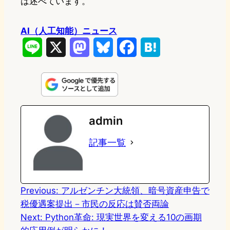
は述べています。
AI（人工知能）ニュース
L
X
M
B
F
H
i
a
l
a
a
n
s
u
c
t
e
t
e
e
e
admin
o
s
b
n
記事一覧
d
k
o
a
o
y
o
n
k
Previous:
アルゼンチン大統領、暗号資産申告で
税優遇案提出－市民の反応は賛否両論
Next:
Python革命: 現実世界を変える10の画期