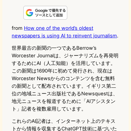
i
a
l
a
a
n
s
u
c
t
e
t
e
e
e
from
How one of the world’s oldest
newspapers is using AI to reinvent journalism
.
o
s
b
n
d
k
o
a
世界最古の新聞の一つであるBerrow’s
Worcester Journalは、ジャーナリズムを再発明
o
y
o
するためにAI（人工知能）を活用しています。
n
k
この新聞は1690年に初めて発行され、現在は
Worcester Newsからのコンテンツを含む無料
の新聞として配布されています。イギリス第二
位の地域ニュース出版社であるNewsquestは、
地元ニュースを報道するために「AIアシスタン
ト」記者を複数雇用しています。
これらのAI記者は、インターネット上のテキス
トから情報を収集するChatGPT技術に基づいた