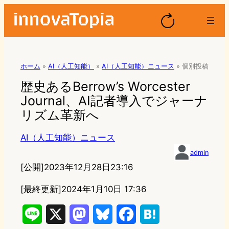
ホーム
»
AI（人工知能）
»
AI（人工知能）ニュース
»
個別投稿
歴史あるBerrow’s Worcester
Journal、AI記者導入でジャーナ
リズム革新へ
AI（人工知能）ニュース
admin
[公開]
2023年12月28日23:16
[最終更新]
2024年1月10日 17:36
L
X
M
B
F
H