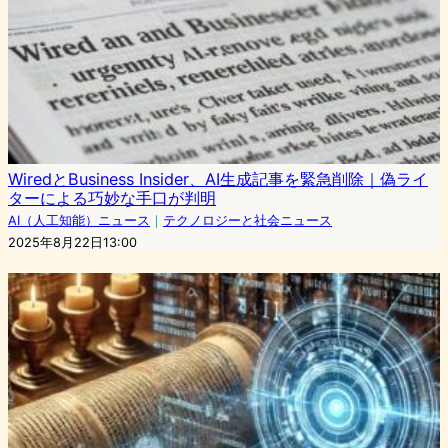
WiredとBusiness Insider、AI生成記事を緊急削除｜偽ライ
ターによる巧妙な手口が判明
AI（人工知能）ニュース
｜
テクノロジーと社会ニュース
2025年8月22日13:00