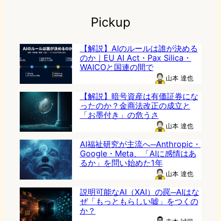
Pickup
【解説】AIのルールは誰が決める
のか｜EU AI Act・Pax Silica・
WAICOと国連の間で
山本 達也
【解説】暗号資産は有価証券にな
ったのか？金商法改正の成立と
「お墨付き」の危うさ
山本 達也
AI福祉研究が主流へ─Anthropic・
Google・Meta、「AIに感情はあ
るか」を問い始めた1年
山本 達也
説明可能なAI（XAI）の罠─AIはな
ぜ「もっともらしい嘘」をつくの
か？