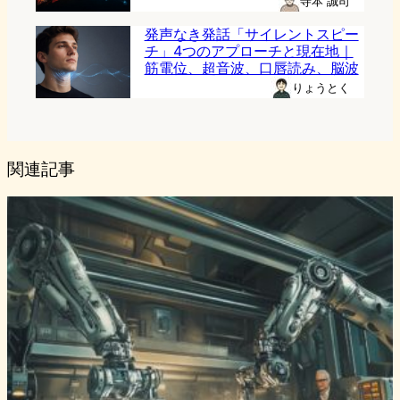
寺本 誠司
発声なき発話「サイレントスピー
チ」4つのアプローチと現在地｜
筋電位、超音波、口唇読み、脳波
りょうとく
関連記事