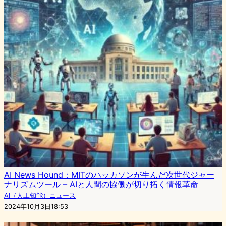
AI News Hound：MITのハッカソンが生んだ次世代ジャー
ナリズムツール – AIと人間の協働が切り拓く情報革命
AI（人工知能）ニュース
2024年10月3日18:53