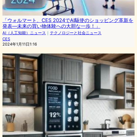
「ウォルマート、CES 2024でAI駆使のショッピング革新を
発表―未来の買い物体験への大胆な一歩！」
AI（人工知能）ニュース
｜
テクノロジーと社会ニュース
CES
2024年1月11日1:16