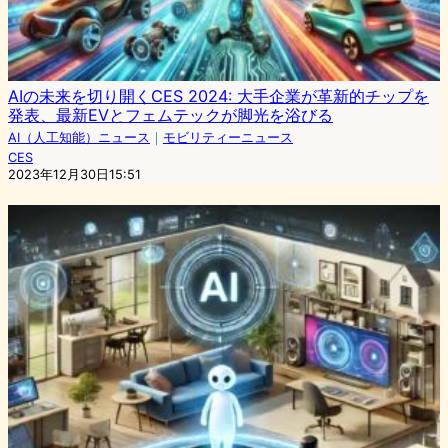
AIの未来を切り開くCES 2024: 大手企業が革新的チップを
発表、最新EVとフェムテックが脚光を浴びる
AI（人工知能）ニュース
｜
モビリティーニュース
CES
2023年12月30日15:51