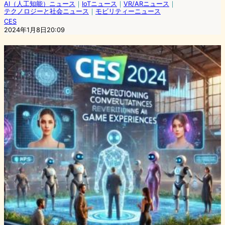
AI（人工知能）ニュース
｜
IoTニュース
｜
VR/ARニュース
｜
テクノロジーと社会ニュース
｜
モビリティーニュース
CES
2024年1月8日20:09