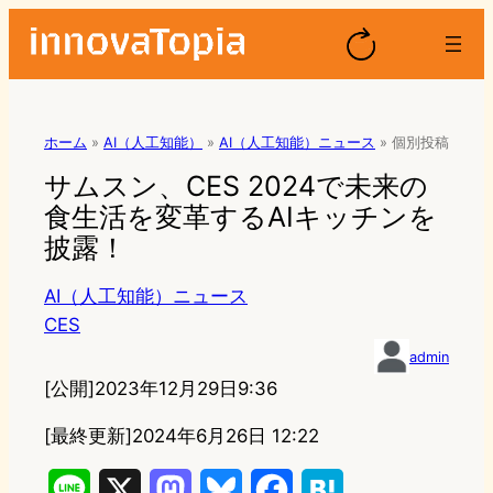
ホーム
»
AI（人工知能）
»
AI（人工知能）ニュース
»
個別投稿
サムスン、CES 2024で未来の
食生活を変革するAIキッチンを
披露！
AI（人工知能）ニュース
CES
admin
[公開]
2023年12月29日9:36
[最終更新]
2024年6月26日 12:22
L
X
M
B
F
H