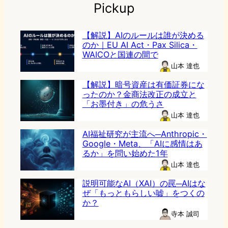
Pickup
【解説】AIのルールは誰が決める
のか｜EU AI Act・Pax Silica・
WAICOと国連の間で
山本 達也
【解説】暗号資産は有価証券にな
ったのか？金商法改正の成立と
「お墨付き」の危うさ
山本 達也
AI福祉研究が主流へ─Anthropic・
Google・Meta、「AIに感情はあ
るか」を問い始めた1年
山本 達也
説明可能なAI（XAI）の罠─AIはな
ぜ「もっともらしい嘘」をつくの
か？
寺本 誠司