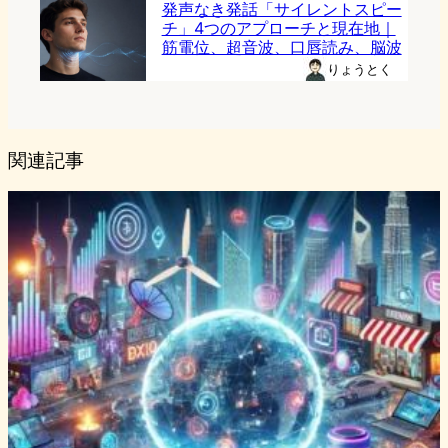
発声なき発話「サイレントスピー
チ」4つのアプローチと現在地｜
筋電位、超音波、口唇読み、脳波
りょうとく
関連記事