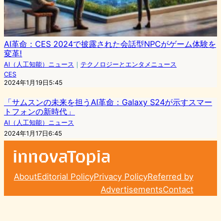
AI革命：CES 2024で披露された会話型NPCがゲーム体験を
変革!
AI（人工知能）ニュース
｜
テクノロジーとエンタメニュース
CES
2024年1月19日5:45
「サムスンの未来を担うAI革命：Galaxy S24が示すスマー
トフォンの新時代」
AI（人工知能）ニュース
2024年1月17日6:45
About
Editorial Policy
Privacy Policy
Referred by
Advertisements
Contact