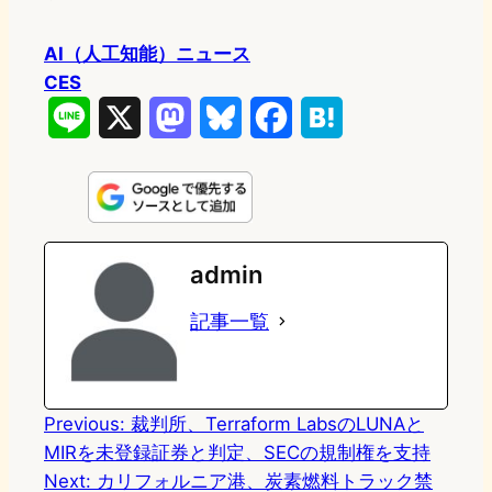
AI（人工知能）ニュース
CES
L
X
M
B
F
H
i
a
l
a
a
n
s
u
c
t
e
t
e
e
e
admin
o
s
b
n
記事一覧
d
k
o
a
o
y
o
n
k
Previous:
裁判所、Terraform LabsのLUNAと
MIRを未登録証券と判定、SECの規制権を支持
Next:
カリフォルニア港、炭素燃料トラック禁