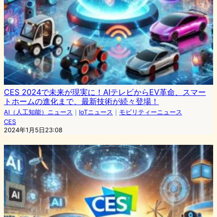
CES 2024で未来が現実に！AIテレビからEV革命、スマー
トホームの進化まで、最新技術が続々登場！
AI（人工知能）ニュース
｜
IoTニュース
｜
モビリティーニュース
CES
2024年1月5日23:08