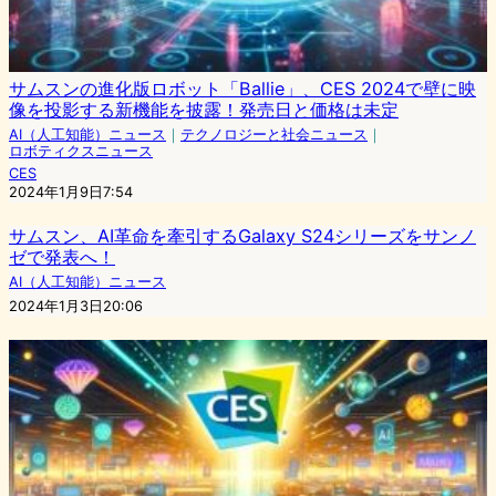
サムスンの進化版ロボット「Ballie」、CES 2024で壁に映
像を投影する新機能を披露！発売日と価格は未定
AI（人工知能）ニュース
｜
テクノロジーと社会ニュース
｜
ロボティクスニュース
CES
2024年1月9日7:54
サムスン、AI革命を牽引するGalaxy S24シリーズをサンノ
ゼで発表へ！
AI（人工知能）ニュース
2024年1月3日20:06