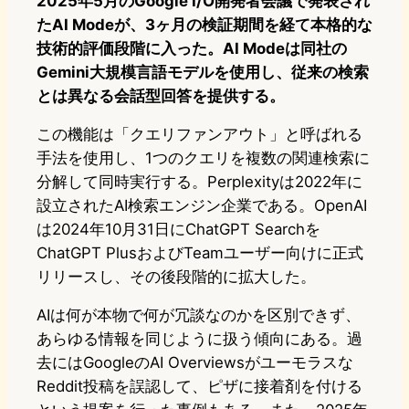
2025年5月のGoogle I/O開発者会議で発表され
たAI Modeが、3ヶ月の検証期間を経て本格的な
技術的評価段階に入った。AI Modeは同社の
Gemini大規模言語モデルを使用し、従来の検索
とは異なる会話型回答を提供する。
この機能は「クエリファンアウト」と呼ばれる
手法を使用し、1つのクエリを複数の関連検索に
分解して同時実行する。Perplexityは2022年に
設立されたAI検索エンジン企業である。OpenAI
は2024年10月31日にChatGPT Searchを
ChatGPT PlusおよびTeamユーザー向けに正式
リリースし、その後段階的に拡大した。
AIは何が本物で何が冗談なのかを区別できず、
あらゆる情報を同じように扱う傾向にある。過
去にはGoogleのAI Overviewsがユーモラスな
Reddit投稿を誤認して、ピザに接着剤を付ける