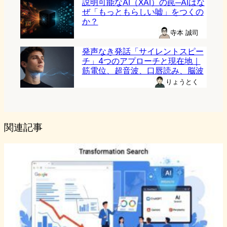
説明可能なAI（XAI）の罠─AIはな
ぜ「もっともらしい嘘」をつくの
か？
寺本 誠司
発声なき発話「サイレントスピー
チ」4つのアプローチと現在地｜
筋電位、超音波、口唇読み、脳波
りょうとく
関連記事