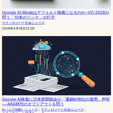
Google AI Modeはデフォルト検索になるのか─I/O 2026が
問う「10本のリンク」の行方
テクノロジーと社会ニュース
2026年5月18日22:00
Google AI検索に日本新聞協会が「優越的地位の濫用」声明
──RAG時代のオプトアウトを問う
AI（人工知能）ニュース
｜
テクノロジーと社会ニュース
｜