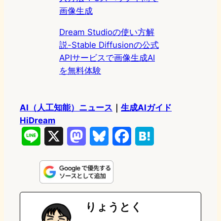
画像生成
Dream Studioの使い方解
説-Stable Diffusionの公式
APIサービスで画像生成AI
を無料体験
AI（人工知能）ニュース
｜
生成AIガイド
HiDream
L
X
M
B
F
H
i
a
l
a
a
n
s
u
c
t
e
t
e
e
e
りょうとく
o
s
b
n