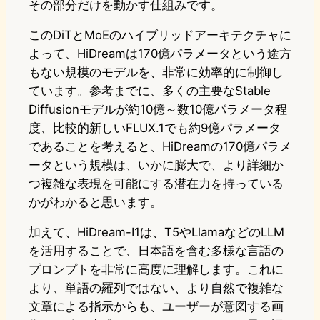
その部分だけを動かす仕組みです。
このDiTとMoEのハイブリッドアーキテクチャに
よって、HiDreamは170億パラメータという途方
もない規模のモデルを、非常に効率的に制御し
ています。参考までに、多くの主要なStable
Diffusionモデルが約10億～数10億パラメータ程
度、比較的新しいFLUX.1でも約9億パラメータ
であることを考えると、HiDreamの170億パラメ
ータという規模は、いかに膨大で、より詳細か
つ複雑な表現を可能にする潜在力を持っている
かがわかると思います。
加えて、HiDream-I1は、T5やLlamaなどのLLM
を活用することで、日本語を含む多様な言語の
プロンプトを非常に高度に理解します。これに
より、単語の羅列ではない、より自然で複雑な
文章による指示からも、ユーザーが意図する画