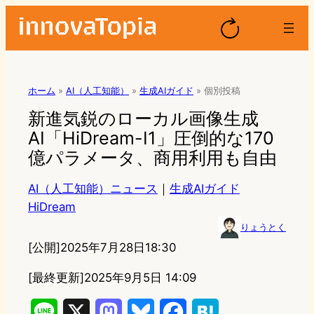
ホーム
»
AI（人工知能）
»
生成AIガイド
»
個別投稿
新進気鋭のローカル画像生成
AI「HiDream-I1」圧倒的な170
億パラメータ、商用利用も自由
AI（人工知能）ニュース
｜
生成AIガイド
HiDream
りょうとく
[公開]
2025年7月28日18:30
[最終更新]
2025年9月5日 14:09
L
X
M
B
F
H