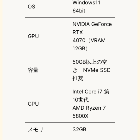
Windows11
OS
64bit
NVIDIA GeForce
RTX
GPU
4070（VRAM
12GB）
50GB以上の空
容量
き NVMe SSD
推奨
Intel Core i7 第
10世代
CPU
AMD Ryzen 7
5800X
メモリ
32GB