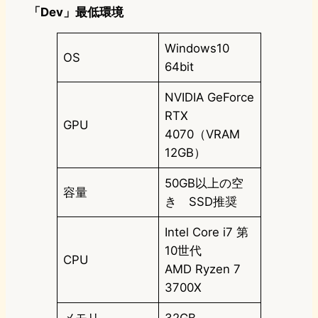
「Dev」最低環境
Windows10
OS
64bit
NVIDIA GeForce
RTX
GPU
4070（VRAM
12GB）
50GB以上の空
容量
き SSD推奨
Intel Core i7 第
10世代
CPU
AMD Ryzen 7
3700X