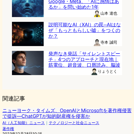
Google・Meta、「AIに感情はあ
るか」を問い始めた1年
山本 達也
説明可能なAI（XAI）の罠─AIはな
ぜ「もっともらしい嘘」をつくの
か？
寺本 誠司
発声なき発話「サイレントスピー
チ」4つのアプローチと現在地｜
筋電位、超音波、口唇読み、脳波
りょうとく
関連記事
ニューヨーク・タイムズ、OpenAIとMicrosoftを著作権侵害
で提訴―ChatGPTが知的財産権を侵害か
AI（人工知能）ニュース
｜
テクノロジーと社会ニュース
著作権
2023年12月28日10:15