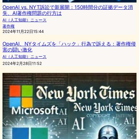
OpenAI vs. NYT訴訟で新展開：150時間分の証拠データ消
失、AI著作権問題の行方は
AI（人工知能）ニュース
著作権
2024年11月22日15:44
OpenAI、NYタイムズを「ハック」行為で訴える：著作権侵
害の闘い激化
AI（人工知能）ニュース
2024年2月28日11:52