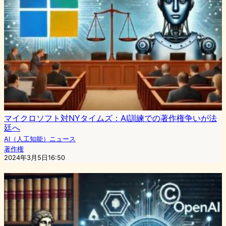
マイクロソフト対NYタイムズ：AI訓練での著作権争いが法
廷へ
AI（人工知能）ニュース
著作権
2024年3月5日16:50