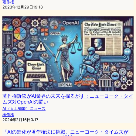
著作権
2023年12月29日19:18
著作権訴訟がAI業界の未来を揺るがす：ニューヨーク・タイ
ムズ対OpenAIの闘い
AI（人工知能）ニュース
著作権
2024年2月16日0:17
「AIの進化が著作権法に挑戦、ニューヨーク・タイムズが