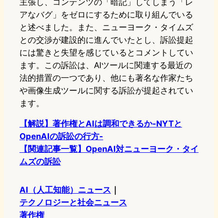
主張し、コンテンツの「暗記」してしまう「レ
アなバグ」をゼロにするために取り組んでいる
と述べました。また、ニューヨーク・タイムズ
との交渉が建設的に進んでいたとし、訴訟提起
には驚きと失望を感じているとコメントしてい
ます。この訴訟は、AIツールに関連する最近の
法的措置の一つであり、他にも著名な作家たち
や画像生成ツールに関する訴訟が提起されてい
ます。
【解説】著作権とAIは調和できるか-NYTと
OpenAIの訴訟の行方-
【関連記事一覧】OpenAI対ニューヨーク・タイ
ムズの訴訟
AI（人工知能）ニュース
｜
テクノロジーと社会ニュース
著作権