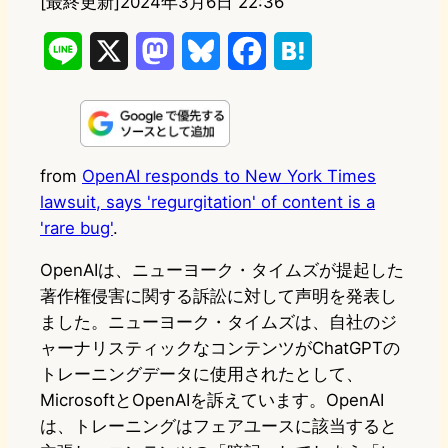
[最終更新]
2024年3月6日 22:36
L
X
M
B
F
H
i
a
l
a
a
n
s
u
c
t
e
t
e
e
e
from
OpenAI responds to New York Times
lawsuit, says 'regurgitation' of content is a
o
s
b
n
'rare bug'
.
d
k
o
a
OpenAIは、ニューヨーク・タイムズが提起した
o
y
o
著作権侵害に関する訴訟に対して声明を発表し
n
k
ました。ニューヨーク・タイムズは、自社のジ
ャーナリスティックなコンテンツがChatGPTの
トレーニングデータに使用されたとして、
MicrosoftとOpenAIを訴えています。OpenAI
は、トレーニングはフェアユースに該当すると