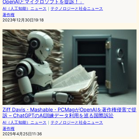
OpenAIとマイクロソフトを提訴！」
AI（人工知能）ニュース
｜
テクノロジーと社会ニュース
著作権
2023年12月30日19:18
Ziff Davis・Mashable・PCMagがOpenAIを著作権侵害で提
訴 – ChatGPTのAI訓練データ利用を巡る国際訴訟
AI（人工知能）ニュース
｜
テクノロジーと社会ニュース
著作権
2025年4月25日11:36