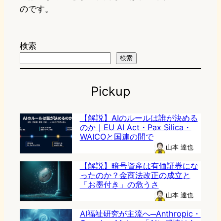
のです。
検索
検索
Pickup
【解説】AIのルールは誰が決める
のか｜EU AI Act・Pax Silica・
WAICOと国連の間で
山本 達也
【解説】暗号資産は有価証券にな
ったのか？金商法改正の成立と
「お墨付き」の危うさ
山本 達也
AI福祉研究が主流へ─Anthropic・