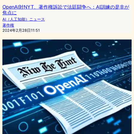
OpenAI対NYT、著作権訴訟で法廷闘争へ：AI訓練の是非が
焦点に
AI（人工知能）ニュース
著作権
2024年2月28日11:51