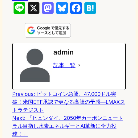
L
X
M
B
F
H
i
a
l
a
a
n
s
u
c
t
e
t
e
e
e
admin
o
s
b
n
記事一覧
d
k
o
a
o
y
o
n
k
Previous:
ビットコイン急騰、47,000ドル突
破！米国ETF承認で更なる高騰の予感―LMAXス
トラテジスト
Next:
「ヒュンダイ、2050年カーボンニュート
ラル目指し水素エネルギーとAI革新に全力投
球！」