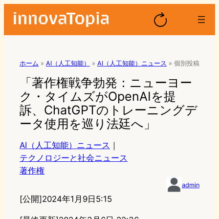
ホーム
»
AI（人工知能）
»
AI（人工知能）ニュース
»
個別投稿
「著作権戦争勃発：ニューヨー
ク・タイムズがOpenAIを提
訴、ChatGPTのトレーニングデ
ータ使用を巡り法廷へ」
AI（人工知能）ニュース
｜
テクノロジーと社会ニュース
著作権
admin
[公開]
2024年1月9日5:15