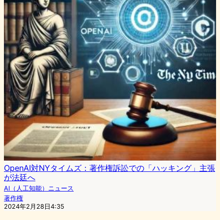
OpenAI対NYタイムズ：著作権訴訟での「ハッキング」主張
が法廷へ
AI（人工知能）ニュース
著作権
2024年2月28日4:35