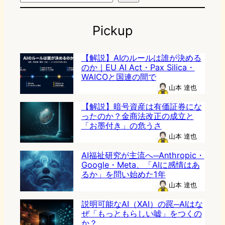
Pickup
【解説】AIのルールは誰が決める
のか｜EU AI Act・Pax Silica・
WAICOと国連の間で
山本 達也
【解説】暗号資産は有価証券にな
ったのか？金商法改正の成立と
「お墨付き」の危うさ
山本 達也
AI福祉研究が主流へ─Anthropic・
Google・Meta、「AIに感情はあ
るか」を問い始めた1年
山本 達也
説明可能なAI（XAI）の罠─AIはな
ぜ「もっともらしい嘘」をつくの
か？