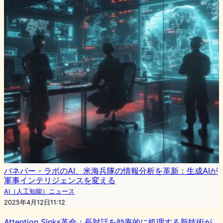
バネバー・ラボのAI、米海兵隊の情報分析を革新：生成AIが
軍事インテリジェンスを変える
AI（人工知能）ニュース
2025年4月12日11:12
Attention Sinks革命：長対話を効率的に処理する新技術が