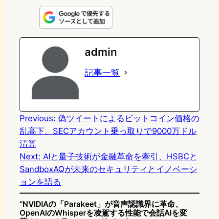
i
a
l
a
a
n
s
u
c
t
e
t
e
e
e
admin
o
s
b
n
記事一覧
d
k
o
a
o
y
o
n
k
Previous:
偽ツイートによるビットコイン価格の
乱高下、SECアカウント乗っ取りで9000万ドル
清算
Next:
AIと量子技術が金融革命を牽引、HSBCと
SandboxAQが未来のセキュリティとイノベーシ
ョンを語る
“NVIDIAの「Parakeet」が音声認識界に革命、
OpenAIのWhisperを凌駕する性能で会話AIを変