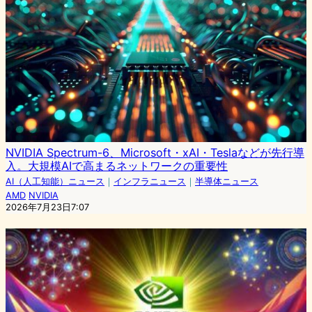
NVIDIA Spectrum-6、Microsoft・xAI・Teslaなどが先行導
入。大規模AIで高まるネットワークの重要性
AI（人工知能）ニュース
｜
インフラニュース
｜
半導体ニュース
AMD
NVIDIA
2026年7月23日7:07