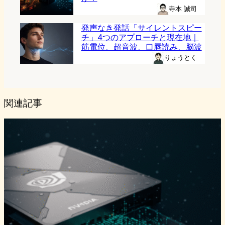
寺本 誠司
発声なき発話「サイレントスピー
チ」4つのアプローチと現在地｜
筋電位、超音波、口唇読み、脳波
りょうとく
関連記事