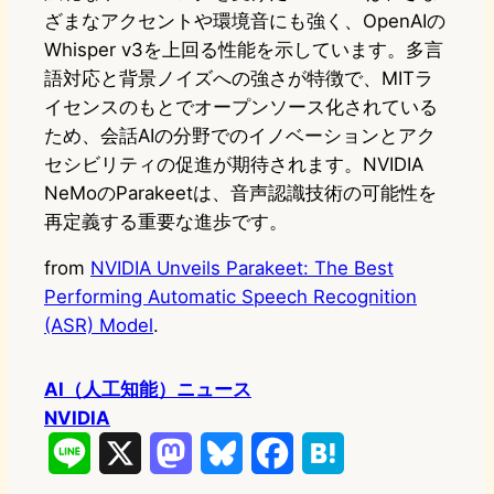
ざまなアクセントや環境音にも強く、OpenAIの
Whisper v3を上回る性能を示しています。多言
語対応と背景ノイズへの強さが特徴で、MITラ
イセンスのもとでオープンソース化されている
ため、会話AIの分野でのイノベーションとアク
セシビリティの促進が期待されます。NVIDIA
NeMoのParakeetは、音声認識技術の可能性を
再定義する重要な進歩です。
from
NVIDIA Unveils Parakeet: The Best
Performing Automatic Speech Recognition
(ASR) Model
.
AI（人工知能）ニュース
NVIDIA
L
X
M
B
F
H