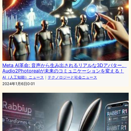
Meta AI革命: 音声から生み出されるリアルな3Dアバター、
Audio2Photorealが未来のコミュニケーションを変える！
AI（人工知能）ニュース
｜
テクノロジーと社会ニュース
2024年1月6日0:01