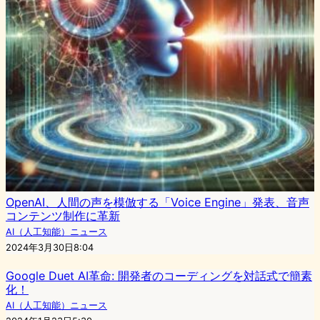
OpenAI、人間の声を模倣する「Voice Engine」発表、音声
コンテンツ制作に革新
AI（人工知能）ニュース
2024年3月30日8:04
Google Duet AI革命: 開発者のコーディングを対話式で簡素
化！
AI（人工知能）ニュース