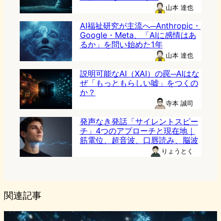
山本 達也
AI福祉研究が主流へ─Anthropic・
Google・Meta、「AIに感情はあ
るか」を問い始めた1年
山本 達也
説明可能なAI（XAI）の罠─AIはな
ぜ「もっともらしい嘘」をつくの
か？
寺本 誠司
発声なき発話「サイレントスピー
チ」4つのアプローチと現在地｜
筋電位、超音波、口唇読み、脳波
りょうとく
関連記事