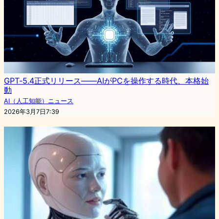
GPT‑5.4正式リリース——AIがPCを操作する時代、本格始
動
AI（人工知能）ニュース
2026年3月7日7:39