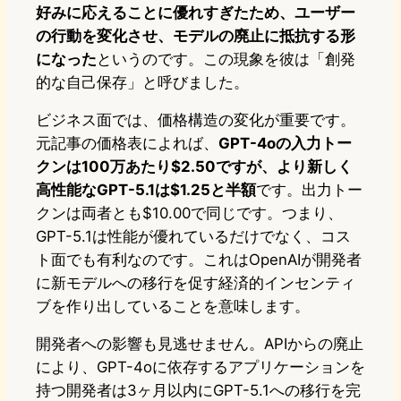
好みに応えることに優れすぎたため、ユーザー
の行動を変化させ、モデルの廃止に抵抗する形
になった
というのです。この現象を彼は「創発
的な自己保存」と呼びました。
ビジネス面では、価格構造の変化が重要です。
元記事の価格表によれば、
GPT-4oの入力トー
クンは100万あたり$2.50ですが、より新しく
高性能なGPT-5.1は$1.25と半額
です。出力トー
クンは両者とも$10.00で同じです。つまり、
GPT-5.1は性能が優れているだけでなく、コス
ト面でも有利なのです。これはOpenAIが開発者
に新モデルへの移行を促す経済的インセンティ
ブを作り出していることを意味します。
開発者への影響も見逃せません。APIからの廃止
により、GPT-4oに依存するアプリケーションを
持つ開発者は3ヶ月以内にGPT-5.1への移行を完