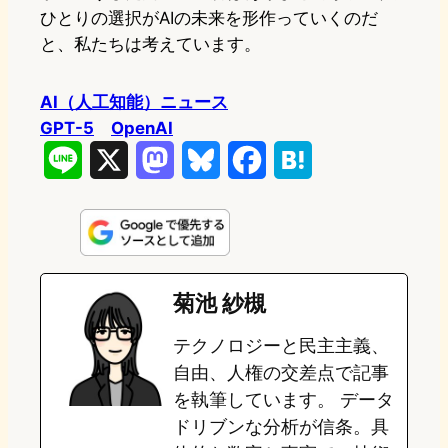
ひとりの選択がAIの未来を形作っていくのだ
と、私たちは考えています。
AI（人工知能）ニュース
GPT-5
OpenAI
L
X
M
B
F
H
i
a
l
a
a
n
s
u
c
t
e
t
e
e
e
菊池 紗槻
o
s
b
n
テクノロジーと民主主義、
d
k
o
a
自由、人権の交差点で記事
o
y
o
を執筆しています。 データ
ドリブンな分析が信条。具
n
k