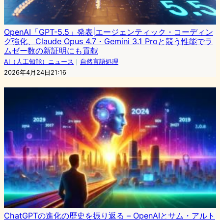
OpenAI「GPT-5.5」発表|エージェンティック・コーディン
グ強化、Claude Opus 4.7・Gemini 3.1 Proと競う性能でラ
ムゼー数の新証明にも貢献
AI（人工知能）ニュース
｜
自然言語処理
2026年4月24日21:16
ChatGPTの進化の歴史を振り返る – OpenAIとサム・アルト