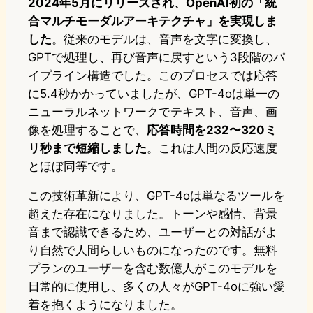
2024年5月にリリースされ、OpenAI初の「統
合マルチモーダルアーキテクチャ」を実現しま
した
。従来のモデルは、音声を文字に変換し、
GPTで処理し、再び音声に戻すという3段階のパ
イプライン構造でした。このプロセスでは応答
に5.4秒かかっていましたが、GPT-4oは単一の
ニューラルネットワークでテキスト、音声、画
像を処理することで、
応答時間を232〜320ミ
リ秒まで短縮しました
。これは人間の反応速度
とほぼ同等です。
この技術革新により、GPT-4oは単なるツールを
超えた存在になりました。トーンや感情、背景
音まで認識できるため、ユーザーとの対話がよ
り自然で人間らしいものになったのです。無料
プランのユーザーを含む数億人がこのモデルを
日常的に使用し、多くの人々がGPT-4oに強い愛
着を抱くようになりました。