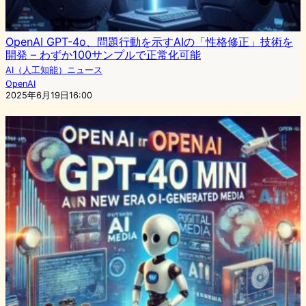
OpenAI GPT-4o、問題行動を示すAIの「性格修正」技術を
開発 – わずか100サンプルで正常化可能
AI（人工知能）ニュース
OpenAI
2025年6月19日16:00