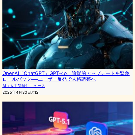
OpenAI「ChatGPT」GPT-4o、追従的アップデートを緊急
ロールバック──ユーザー反発で人格調整へ
AI（人工知能）ニュース
2025年4月30日7:12