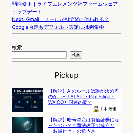
弱性修正｜ライフエレメンツ社ファームウェア
アップデート
Next:
Gmail、メールがAI学習に使われる？
Google否定もデフォルト設定に批判集中
検索
検索
Pickup
【解説】AIのルールは誰が決める
のか｜EU AI Act・Pax Silica・
WAICOと国連の間で
山本 達也
【解説】暗号資産は有価証券にな
ったのか？金商法改正の成立と
「お墨付き」の危うさ