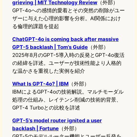
grieving | MIT Technology Review
（外部）
GPT-4oへの感情的愛着とその突然の削除がユー
ザーに与えた心理的影響を分析。AI関係におけ
る倫理的課題を提起
ChatGPT-4o is coming back after massive
GPT-5 backlash | Tom’s Guide
（外部）
2025年8月のGPT-5導入時の反発とGPT-4o復活
の経緯を詳述。ユーザーが技術性能より人格的
な温かさを重視した実例を紹介
What Is GPT-4o? | IBM
（外部）
IBMによるGPT-4oの技術解説。マルチモーダル
処理の仕組み、レイテンシ削減の技術的背景、
GPT-4 Turboとの比較を詳述
GPT-5’s model router ignited a user
backlash | Fortune
（外部）
GPT-5のモデルルーター機能とユーザー反発を