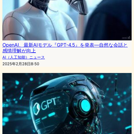
OpenAI、最新AIモデル『GPT-4.5』を発表—自然な会話と
感情理解が向上
AI（人工知能）ニュース
2025年2月28日8:50