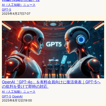
AI（人工知能）ニュース
GPT-5
2025年4月27日7:07
OpenAI「GPT-4o」を有料会員向けに復活発表｜GPT-5へ
の批判を受けて即時の対応
AI（人工知能）ニュース
GPT-5
OpenAI
2025年8月12日19:00