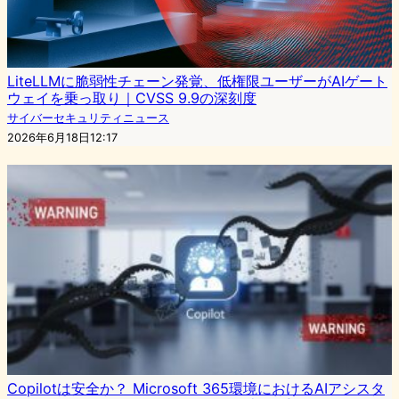
LiteLLMに脆弱性チェーン発覚、低権限ユーザーがAIゲート
ウェイを乗っ取り｜CVSS 9.9の深刻度
サイバーセキュリティニュース
2026年6月18日12:17
Copilotは安全か？ Microsoft 365環境におけるAIアシスタ