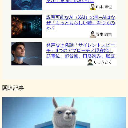
るか」を問い始めた1年
山本 達也
説明可能なAI（XAI）の罠─AIはな
ぜ「もっともらしい嘘」をつくの
か？
寺本 誠司
発声なき発話「サイレントスピー
チ」4つのアプローチと現在地｜
筋電位、超音波、口唇読み、脳波
りょうとく
関連記事