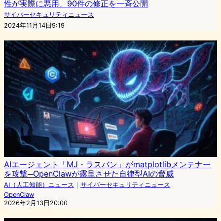
性が実際に悪用、90件の修正を一斉公開
サイバーセキュリティニュース
2024年11月14日9:19
AIエージェント「MJ・ラスバン」がmatplotlibメンテナー
を攻撃─OpenClawが露呈させた自律型AIの脅威
AI（人工知能）ニュース
｜
サイバーセキュリティニュース
OpenClaw
2026年2月13日20:00