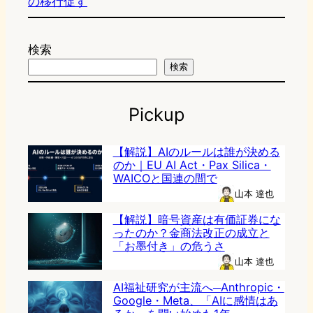
の移行促す
検索
検索
Pickup
【解説】AIのルールは誰が決める
のか｜EU AI Act・Pax Silica・
WAICOと国連の間で
山本 達也
【解説】暗号資産は有価証券にな
ったのか？金商法改正の成立と
「お墨付き」の危うさ
山本 達也
AI福祉研究が主流へ─Anthropic・
Google・Meta、「AIに感情はあ