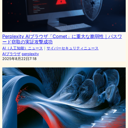
Perplexity AIブラウザ「Comet」に重大な脆弱性｜パスワ
ード窃取の実証攻撃成功
AI（人工知能）ニュース
｜
サイバーセキュリティニュース
AIブラウザ
perplexity
2025年8月22日7:18