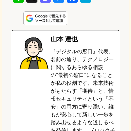
i
a
l
a
a
n
s
u
c
t
e
t
e
e
e
山本 達也
o
s
b
n
『デジタルの窓口』代表。
d
k
o
a
名前の通り、テクノロジー
o
y
o
に関するあらゆる相談
の”最初の窓口”になること
n
k
が私の役割です。未来技術
がもたらす「期待」と、情
報セキュリティという「不
安」の両方に寄り添い、誰
もが安心して新しい一歩を
踏み出せるような道しるべ
を発信します。 ブロックチ