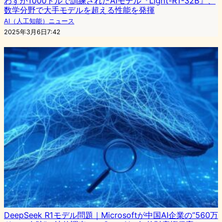
わずか1000ドルで訓練されたAIモデル『Light-R1-32B』、
数学分野で大手モデルを超える性能を発揮
AI（人工知能）ニュース
2025年3月6日7:42
DeepSeek R1モデル問題｜Microsoftが中国AI企業の”560万