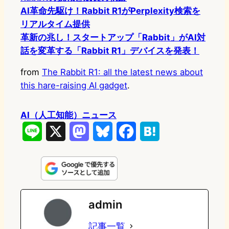
AI革命先駆け！Rabbit R1がPerplexity検索を
リアルタイム提供
革新の兆し！スタートアップ「Rabbit」がAI対
話を変革する「Rabbit R1」デバイスを発表！
from
The Rabbit R1: all the latest news about
this hare-raising AI gadget
.
AI（人工知能）ニュース
L
X
M
B
F
H
i
a
l
a
a
n
s
u
c
t
e
t
e
e
e
admin
o
s
b
n
記事一覧
d
k
o
a