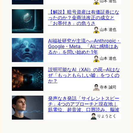
山本 達也
【解説】暗号資産は有価証券にな
ったのか？金商法改正の成立と
「お墨付き」の危うさ
山本 達也
AI福祉研究が主流へ─Anthropic・
Google・Meta、「AIに感情はあ
るか」を問い始めた1年
山本 達也
説明可能なAI（XAI）の罠─AIはな
ぜ「もっともらしい嘘」をつくの
か？
寺本 誠司
発声なき発話「サイレントスピー
チ」4つのアプローチと現在地｜
筋電位、超音波、口唇読み、脳波
りょうとく