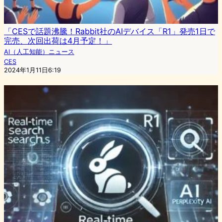
「CESで話題沸騰！Rabbit社のAIデバイス「R1」発売1日で
完売、次回出荷は4月予定！」
AI（人工知能）ニュース
CES
2024年1月11日6:19