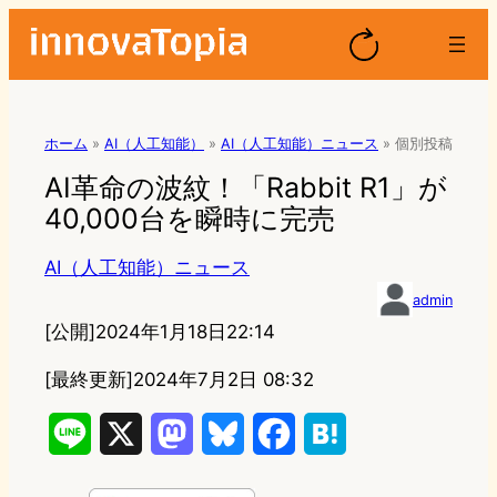
ホーム
»
AI（人工知能）
»
AI（人工知能）ニュース
»
個別投稿
AI革命の波紋！「Rabbit R1」が
40,000台を瞬時に完売
AI（人工知能）ニュース
admin
[公開]
2024年1月18日22:14
[最終更新]
2024年7月2日 08:32
L
X
M
B
F
H
i
a
l
a
a