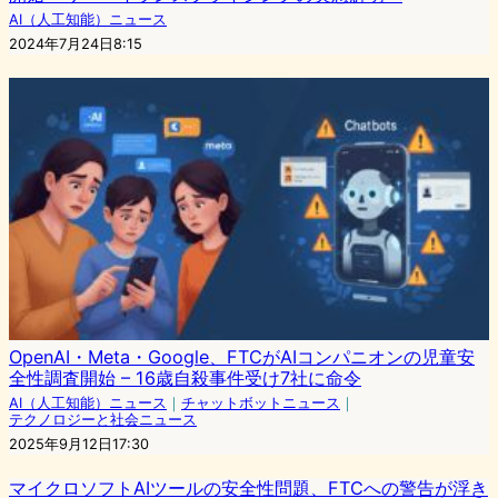
AI（人工知能）ニュース
2024年7月24日8:15
OpenAI・Meta・Google、FTCがAIコンパニオンの児童安
全性調査開始 – 16歳自殺事件受け7社に命令
AI（人工知能）ニュース
｜
チャットボットニュース
｜
テクノロジーと社会ニュース
2025年9月12日17:30
マイクロソフトAIツールの安全性問題、FTCへの警告が浮き