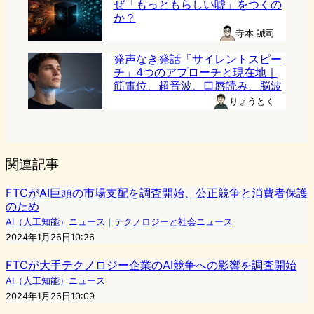
ぜ「もっともらしい嘘」をつくの
か？
寺本 誠司
発声なき発話「サイレントスピー
チ」4つのアプローチと現在地｜
筋電位、超音波、口唇読み、脳波
りょうとく
関連記事
FTCがAI巨頭の市場支配を調査開始、公正競争と消費者保護
のため
AI（人工知能）ニュース
｜
テクノロジーと社会ニュース
2024年1月26日10:26
FTCが大手テクノロジー企業のAI競争への影響を調査開始
AI（人工知能）ニュース
2024年1月26日10:09