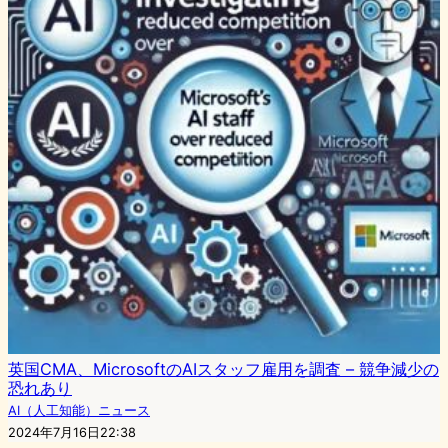
英国CMA、MicrosoftのAIスタッフ雇用を調査 – 競争減少の
恐れあり
AI（人工知能）ニュース
2024年7月16日22:38