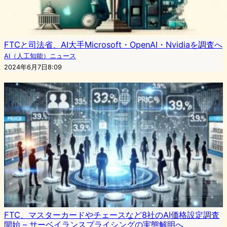
FTCと司法省、AI大手Microsoft・OpenAI・Nvidiaを調査へ
AI（人工知能）ニュース
2024年6月7日8:09
FTC、マスターカードやチェースなど8社のAI価格設定調査
開始 – サーベイランスプライシングの実態解明へ