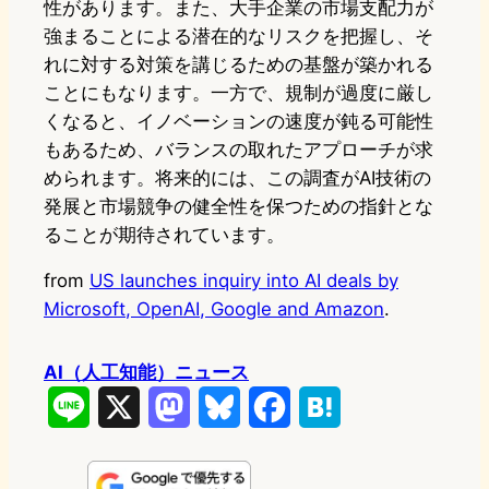
性があります。また、大手企業の市場支配力が
強まることによる潜在的なリスクを把握し、そ
れに対する対策を講じるための基盤が築かれる
ことにもなります。一方で、規制が過度に厳し
くなると、イノベーションの速度が鈍る可能性
もあるため、バランスの取れたアプローチが求
められます。将来的には、この調査がAI技術の
発展と市場競争の健全性を保つための指針とな
ることが期待されています。
from
US launches inquiry into AI deals by
Microsoft, OpenAI, Google and Amazon
.
AI（人工知能）ニュース
L
X
M
B
F
H
i
a
l
a
a