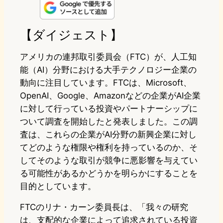
n
s
u
c
t
e
t
e
e
e
【ダイジェスト】
o
s
b
n
アメリカの連邦取引委員会（FTC）が、人工知
d
k
o
a
能（AI）分野における大手テクノロジー企業の
動向に注目しています。FTCは、Microsoft、
o
y
o
OpenAI、Google、Amazonなどの企業がAI企業
n
k
に対して行っている投資やパートナーシップに
ついて調査を開始したと発表しました。この調
査は、これらの企業がAI分野の新興企業に対し
てどのような権限や権利を持っているのか、そ
してそのような取引が競争に悪影響を与えてい
る可能性があるかどうかを明らかにすることを
目的としています。
FTCのリナ・カーン委員長は、「我々の研究
は、支配的な企業によって追求されている投資