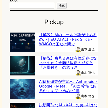
検索
Pickup
【解説】AIのルールは誰が決める
のか｜EU AI Act・Pax Silica・
WAICOと国連の間で
山本 達也
【解説】暗号資産は有価証券にな
ったのか？金商法改正の成立と
「お墨付き」の危うさ
山本 達也
AI福祉研究が主流へ─Anthropic・
Google・Meta、「AIに感情はあ
るか」を問い始めた1年
山本 達也
説明可能なAI（XAI）の罠─AIはな