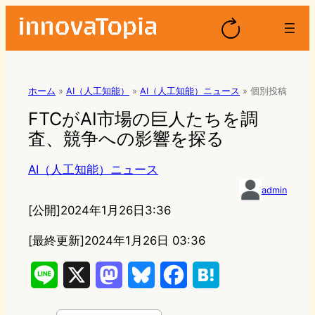
ホーム
»
AI（人工知能）
»
AI（人工知能）ニュース
»
個別投稿
FTCがAI市場の巨人たちを調
査、競争への影響を探る
AI（人工知能）ニュース
admin
[公開]
2024年1月26日3:36
[最終更新]
2024年1月26日 03:36
L
X
M
B
F
H
i
a
l
a
a