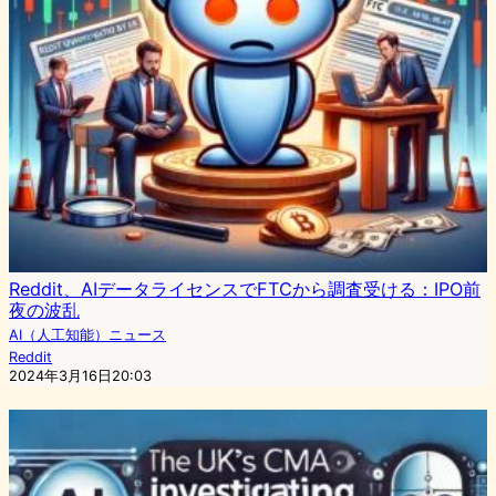
Reddit、AIデータライセンスでFTCから調査受ける：IPO前
夜の波乱
AI（人工知能）ニュース
Reddit
2024年3月16日20:03