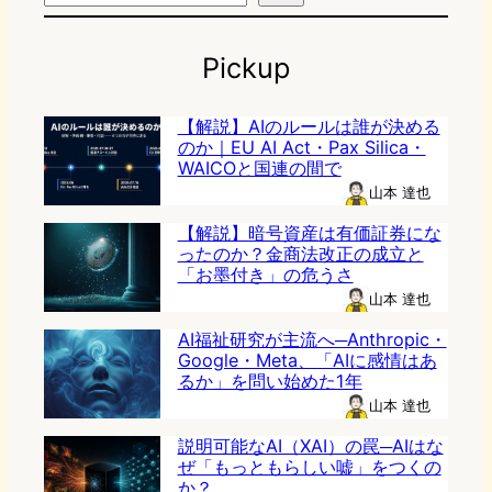
Pickup
【解説】AIのルールは誰が決める
のか｜EU AI Act・Pax Silica・
WAICOと国連の間で
山本 達也
【解説】暗号資産は有価証券にな
ったのか？金商法改正の成立と
「お墨付き」の危うさ
山本 達也
AI福祉研究が主流へ─Anthropic・
Google・Meta、「AIに感情はあ
るか」を問い始めた1年
山本 達也
説明可能なAI（XAI）の罠─AIはな
ぜ「もっともらしい嘘」をつくの
か？