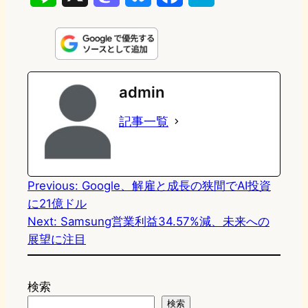
i
a
l
a
a
n
s
u
c
t
e
t
e
e
e
admin
o
s
b
n
記事一覧
d
k
o
a
o
y
o
n
k
Previous:
Google、解雇と成長の狭間でAI投資
に21億ドル
Next:
Samsung営業利益34.57%減、未来への
展望に注目
検索
検索