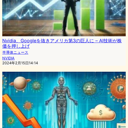
Nvidia、Googleを抜きアメリカ第3の巨人に – AI技術が株
価を押し上げ
半導体ニュース
NVIDIA
2024年2月15日14:14