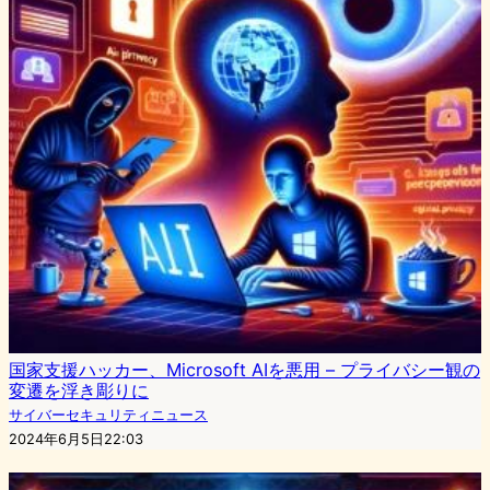
国家支援ハッカー、Microsoft AIを悪用 – プライバシー観の
変遷を浮き彫りに
サイバーセキュリティニュース
2024年6月5日22:03