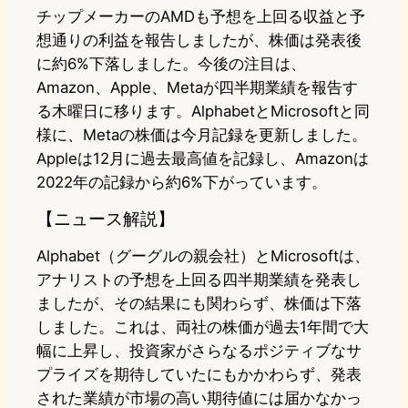
チップメーカーのAMDも予想を上回る収益と予
想通りの利益を報告しましたが、株価は発表後
に約6%下落しました。今後の注目は、
Amazon、Apple、Metaが四半期業績を報告す
る木曜日に移ります。AlphabetとMicrosoftと同
様に、Metaの株価は今月記録を更新しました。
Appleは12月に過去最高値を記録し、Amazonは
2022年の記録から約6%下がっています。
【ニュース解説】
Alphabet（グーグルの親会社）とMicrosoftは、
アナリストの予想を上回る四半期業績を発表し
ましたが、その結果にも関わらず、株価は下落
しました。これは、両社の株価が過去1年間で大
幅に上昇し、投資家がさらなるポジティブなサ
プライズを期待していたにもかかわらず、発表
された業績が市場の高い期待値には届かなかっ