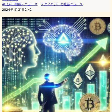
AI（人工知能）ニュース
｜
テクノロジーと社会ニュース
2024年1月31日2:42