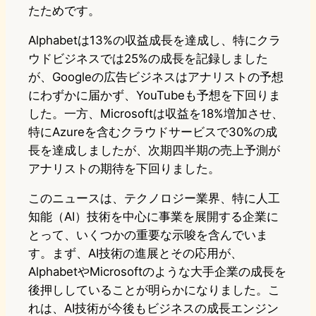
たためです。
Alphabetは13%の収益成長を達成し、特にクラ
ウドビジネスでは25%の成長を記録しました
が、Googleの広告ビジネスはアナリストの予想
にわずかに届かず、YouTubeも予想を下回りま
した。一方、Microsoftは収益を18%増加させ、
特にAzureを含むクラウドサービスで30%の成
長を達成しましたが、次期四半期の売上予測が
アナリストの期待を下回りました。
このニュースは、テクノロジー業界、特に人工
知能（AI）技術を中心に事業を展開する企業に
とって、いくつかの重要な示唆を含んでいま
す。まず、AI技術の進展とその応用が、
AlphabetやMicrosoftのような大手企業の成長を
後押ししていることが明らかになりました。こ
れは、AI技術が今後もビジネスの成長エンジン