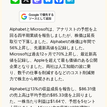
i
a
l
a
a
n
s
u
c
t
e
t
e
e
e
AlphabetとMicrosoftは、アナリストの予想を上
回る四半期業績を報告しましたが、株価は延長
o
s
b
n
取引で下落しました。Alphabetの株価は年間で
d
k
o
a
56%上昇し、先週新高値を記録しました。
o
y
o
Microsoftは過去12ヶ月で70%上昇し、最近新高
値を記録し、Appleを超えて最も価値のある公開
n
k
企業となりました。両社は人工知能の波に乗
り、数千の仕事を削減するなどのコスト削減努
力で株主から称賛されました。
Alphabetは13%の収益成長を報告し、$86.31億
の売上高は平均予想の$85.33億を上回りまし
た。一株当たり利益は$1.64で、予想を5セント