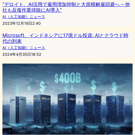
“デロイト、AI活用で雇用増加抑制と大規模解雇回避へ – 他
社も反復作業排除にAI導入”
AI（人工知能）ニュース
2023年12月19日2:40
Microsoft、インドネシアに17億ドル投資: AIとクラウド時
代の到来
AI（人工知能）ニュース
2024年4月30日18:52