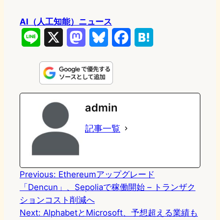
AI（人工知能）ニュース
L
X
M
B
F
H
i
a
l
a
a
n
s
u
c
t
e
t
e
e
e
admin
o
s
b
n
記事一覧
d
k
o
a
o
y
o
n
k
Previous:
Ethereumアップグレード
「Dencun」、Sepoliaで稼働開始 – トランザク
ションコスト削減へ
Next:
AlphabetとMicrosoft、予想超える業績も