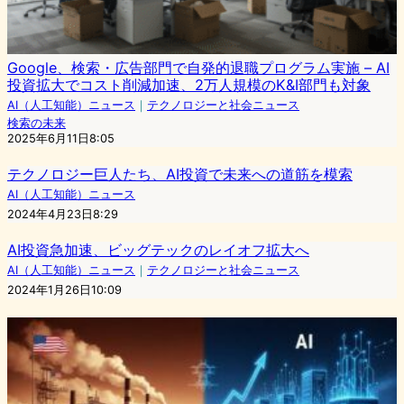
Google、検索・広告部門で自発的退職プログラム実施 – AI
投資拡大でコスト削減加速、2万人規模のK&I部門も対象
AI（人工知能）ニュース
｜
テクノロジーと社会ニュース
検索の未来
2025年6月11日8:05
テクノロジー巨人たち、AI投資で未来への道筋を模索
AI（人工知能）ニュース
2024年4月23日8:29
AI投資急加速、ビッグテックのレイオフ拡大へ
AI（人工知能）ニュース
｜
テクノロジーと社会ニュース
2024年1月26日10:09