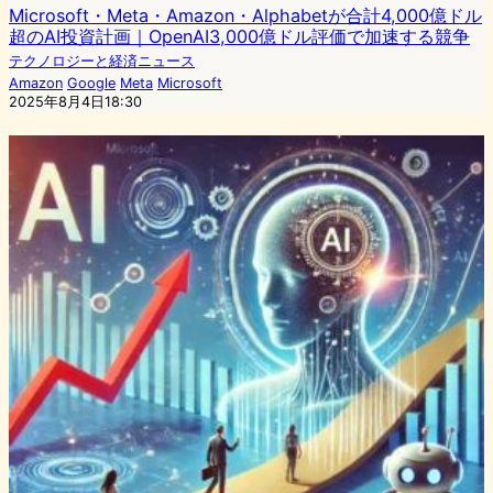
Microsoft・Meta・Amazon・Alphabetが合計4,000億ドル
超のAI投資計画｜OpenAI3,000億ドル評価で加速する競争
テクノロジーと経済ニュース
Amazon
Google
Meta
Microsoft
2025年8月4日18:30