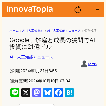
ホーム
»
AI（人工知能）
»
AI（人工知能）ニュース
»
個別投稿
Google、解雇と成長の狭間でAI
投資に21億ドル
AI（人工知能）ニュース
admin
[公開]
2024年1月31日8:55
[最終更新]
2024年10月10日 07:04
L
X
M
B
F
H
i
a
l
a
a