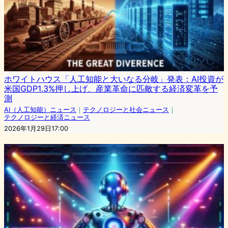
ホワイトハウス「人工知能と大いなる分岐」発表：AI投資が
米国GDP1.3%押し上げ、産業革命に匹敵する経済変革を予
測
AI（人工知能）ニュース
｜
テクノロジーと社会ニュース
｜
テクノロジーと経済ニュース
2026年1月29日17:00