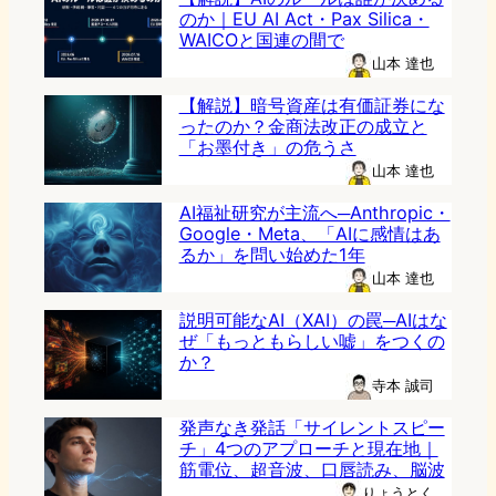
のか｜EU AI Act・Pax Silica・
WAICOと国連の間で
山本 達也
【解説】暗号資産は有価証券にな
ったのか？金商法改正の成立と
「お墨付き」の危うさ
山本 達也
AI福祉研究が主流へ─Anthropic・
Google・Meta、「AIに感情はあ
るか」を問い始めた1年
山本 達也
説明可能なAI（XAI）の罠─AIはな
ぜ「もっともらしい嘘」をつくの
か？
寺本 誠司
発声なき発話「サイレントスピー
チ」4つのアプローチと現在地｜
筋電位、超音波、口唇読み、脳波
りょうとく