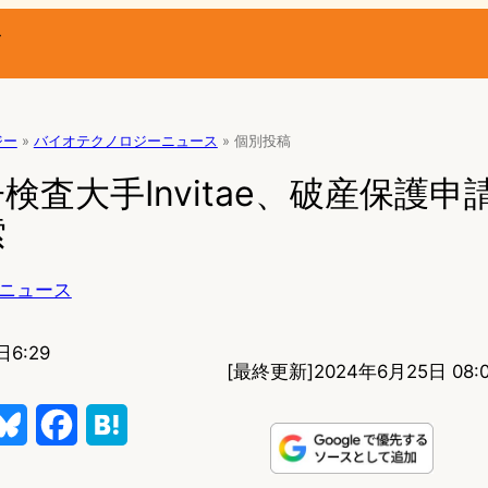
ー
ジー
»
バイオテクノロジーニュース
»
個別投稿
検査大手Invitae、破産保護申
索
ニュース
日6:29
[最終更新]
2024年6月25日 08:
B
F
H
l
a
a