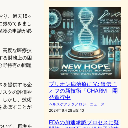
おり、過去18ヶ
に努めてきまし
保護の申請が必
、高度な医療技
面する財務上の困
分野特有の問題
プリオン病治療に光: 遺伝子
ビスを提供する企
オフの新技術「CHARM」開
リスクの評価や
発進行中
。しかし、技術
ヘルスケアテクノロジーニュース
を及ぼすことが
2024年6月28日5:40
FDAの加速承認プロセスに疑
について、再考を