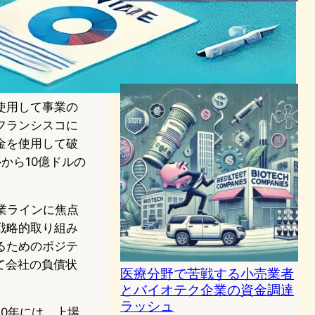
売却模索中のHumane、評判
不振のAi Pinが市場に挑戦
AI（人工知能）ニュース
2024年5月22日21:54
を使用して事業の
フランシスコに
金を使用して破
から10億ドルの
業ラインに焦点
戦略的取り組み
るためのポジテ
て会社の負債状
医療分野で苦戦する小売業者
とバイオテク企業の資金調達
ラッシュ
020年には、上場