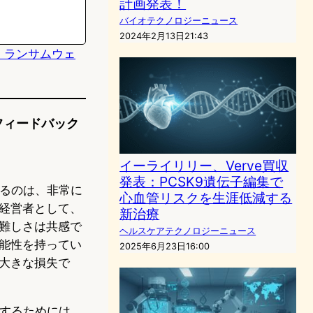
計画発表！
バイオテクノロジーニュース
2024年2月13日21:43
、ランサムウェ
のフィードバック
イーライリリー、Verve買収
発表：PCSK9遺伝子編集で
いるのは、非常に
心血管リスクを生涯低減する
経営者として、
新治療
難しさは共感で
ヘルスケアテクノロジーニュース
能性を持ってい
2025年6月23日16:00
大きな損失で
営するためには、