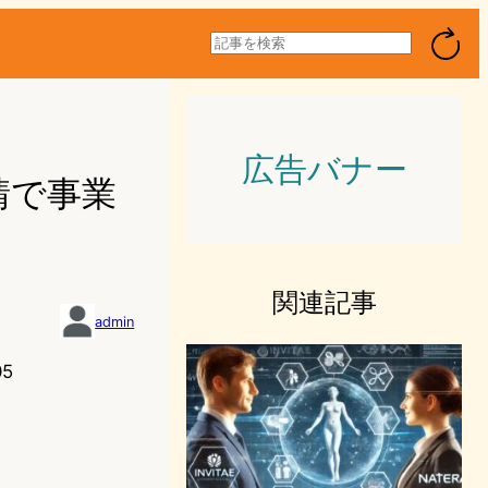
検
索
広告バナー
請で事業
関連記事
admin
05