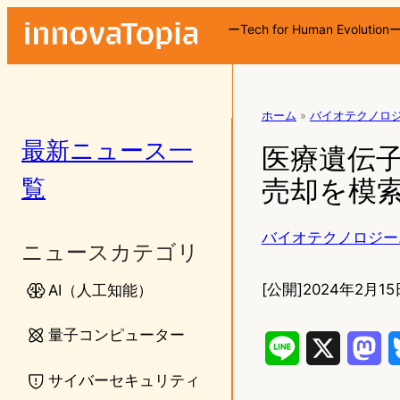
ーTech for Human Evolution
ホーム
»
バイオテクノロ
最新ニュース一
医療遺伝子
覧
売却を模
バイオテクノロジー
ニュースカテゴリ
[公開]
2024年2月15
AI（人工知能）
量子コンピューター
L
X
M
サイバーセキュリティ
i
a