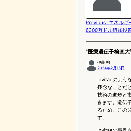
o
d
Previous:
エネルギ
o
6300万ドル追加
n
“医療遺伝子検査大
伊藤 明
2024年2月15日
Invitae
残念なことだ
技術の進歩と
きます。遺伝
るため、この
す。
Invitae