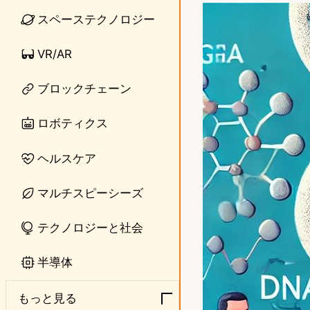
n
s
スペーステクノロジー
e
t
VR/AR
o
ブロックチェーン
d
o
ロボティクス
n
ヘルスケア
マルチスピーシーズ
テクノロジーと社会
半導体
もっと見る