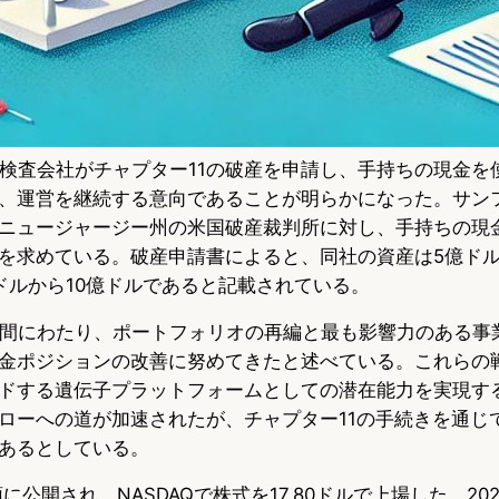
遺伝子検査会社がチャプター11の破産を申請し、手持ちの現金
、運営を継続する意向であることが明らかになった。サン
ニュージャージー州の米国破産裁判所に対し、手持ちの現
を求めている。破産申請書によると、同社の資産は5億ドル
ドルから10億ドルであると記載されている。
月間にわたり、ポートフォリオの再編と最も影響力のある事
金ポジションの改善に努めてきたと述べている。これらの
ドする遺伝子プラットフォームとしての潜在能力を実現す
ローへの道が加速されたが、チャプター11の手続きを通じ
あるとしている。
5年初頭に公開され、NASDAQで株式を17.80ドルで上場した。2