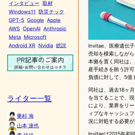
インタビュー
取材
Windows11
防災テック
GPT-5
Google
Apple
AWS
OpenAI
Anthropic
Meta
Microsoft
Android XR
Nvidia
総説
Invitae、医療
売却を模索しながら
本拠を置く同社は、
産手続きを賄う許可
負債に対して、5億
同社は、過去18ヶ
ライター一覧
を当てることで、現
により、業界をリー
ィブなキャッシュフ
乗杉 海
況に対処する必要が
山本 達也
Invitaeは201