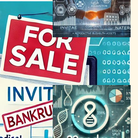
Invitae売却で戦略的転換：
Nateraに生殖健康資産を最大
5250万ドルで譲渡
バイオテクノロジーニュース
｜
ヘルスケアテクノロジーニュース
2024年1月23日23:24