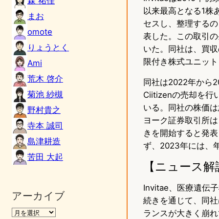
森 祐佳
以来最高となる1株あ
まお
セスし、整理するのを
omote
表した。この取引の条
りょうとく
いた。同社は、買収
限付き株式ユニット
Ami
荒木 啓介
同社は2022年か
菊池 紗槻
Ciitizenの売
いる。同社の株価は
野村貴之
ヨーク証券取引所は
寺本 誠司
きを開始すると発表
島津耕造
ず、2023年には、
苦田 大起
【ニュース解
Invitae、医療
アーカイブ
続きを通じて、同社
ランスが大きく崩れ