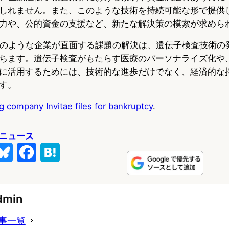
しれません。また、このような技術を持続可能な形で提供
力や、公的資金の支援など、新たな解決策の模索が求めら
itaeのような企業が直面する課題の解決は、遺伝子検査技術
ちます。遺伝子検査がもたらす医療のパーソナライズ化や
に活用するためには、技術的な進歩だけでなく、経済的な
す。
g company Invitae files for bankruptcy
.
ニュース
B
F
H
l
a
a
u
c
t
dmin
e
e
e
事一覧