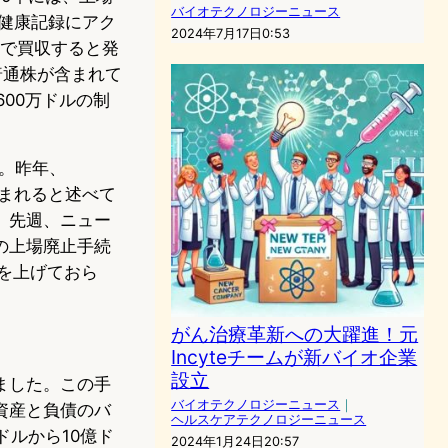
バイオテクノロジーニュース
の健康記録にアク
2024年7月17日0:53
ドルで買収すると発
e普通株が含まれて
00万ドルの制
た。昨年、
込まれると述べて
。先週、ニュー
の上場廃止手続
を上げておら
がん治療革新への大躍進！元
Incyteチームが新バイオ企業
設立
しました。この手
バイオテクノロジーニュース
｜
資産と負債のバ
ヘルスケアテクノロジーニュース
ドルから10億ド
2024年1月24日20:57