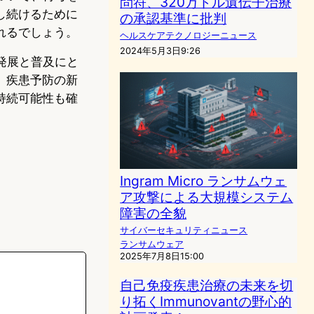
問符、320万ドル遺伝子治療
し続けるために
の承認基準に批判
れるでしょう。
ヘルスケアテクノロジーニュース
2024年5月3日9:26
の発展と普及にと
、疾患予防の新
持続可能性も確
Ingram Micro ランサムウェ
ア攻撃による大規模システム
障害の全貌
サイバーセキュリティニュース
ランサムウェア
2025年7月8日15:00
自己免疫疾患治療の未来を切
り拓くImmunovantの野心的