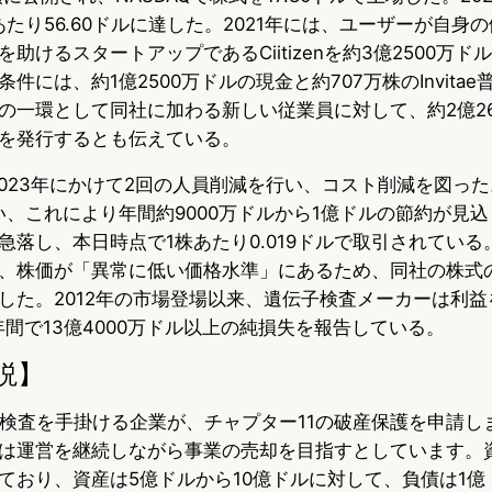
たり56.60ドルに達した。2021年には、ユーザーが自身
助けるスタートアップであるCiitizenを約3億2500万
件には、約1億2500万ドルの現金と約707万株のInvita
の一環として同社に加わる新しい従業員に対して、約2億26
を発行するとも伝えている。
ら2023年にかけて2回の人員削減を行い、コスト削減を図っ
却を行い、これにより年間約9000万ドルから1億ドルの節約が見
急落し、本日時点で1株あたり0.019ドルで取引されている
、株価が「異常に低い価格水準」にあるため、同社の株式
した。2012年の市場登場以来、遺伝子検査メーカーは利益
年間で13億4000万ドル以上の純損失を報告している。
説】
遺伝子検査を手掛ける企業が、チャプター11の破産保護を申請
は運営を継続しながら事業の売却を目指すとしています。
ており、資産は5億ドルから10億ドルに対して、負債は1億