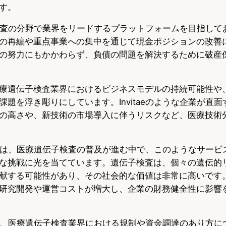
す。
伝子検査の分野で業界をリードするプラットフォームを目指して
の再編や重点事業への集中を通じて現金ポジションの改善
の努力にもかかわらず、負債の問題を解決するために破産
療遺伝子検査業界におけるビジネスモデルの持続可能性や
課題を浮き彫りにしています。Invitaeのような企業が直
の高さや、新技術の市場導入に伴うリスクなど、医療技術
eの事例は、医療遺伝子検査の普及が進む中で、このようなサー
な挑戦に光を当てています。遺伝子検査は、個々の遺伝的
献する可能性があり、その社会的な価値は非常に高いです
研究開発や運営コストが増大し、企業の財務健全性に影響
産申請は、医療遺伝子検査業界における規制や資金調達のあり方