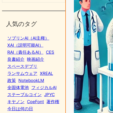
人気のタグ
ソブリンAI（AI主権）
XAI（説明可能AI）
RAI（責任あるAI）
CES
良書紹介
映画紹介
スペースデブリ
ランサムウェア
XREAL
政策
NotebookLM
全固体電池
フィジカルAI
ステーブルコイン
JPYC
キヤノン
CoeFont
著作権
今日は何の日