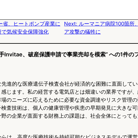
s
b
n
k
o
a
ー省、ヒートポンプ産業に
Next:
ルーマニア病院100箇所
y
o
投資で気候安全保障強化
ア攻撃の犠牲に
k
手Invitae、破産保護申請で事業売却を模索” への1件
のような先進的な医療遺伝子検査会社が経済的な困難に直面して
と感じます。私の経営する電気店とは畑違いの業界ですが、
市場のニーズに応えるために必要な資金調達やリスク管理の
子検査技術は、個人の健康管理や疾患の早期発見に大きな可
分野の企業が直面する財務上の課題は、社会全体にとっても
の事例からは、高度な医療技術を持続可能なビジネスモデルで運