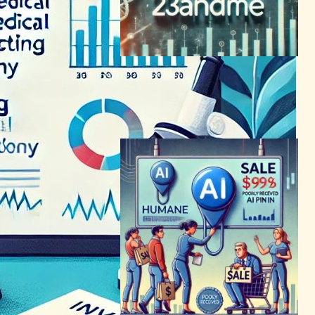
遺伝子検査大手23andMe、
株価急落で分割検討へ
バイオテクノロジーニュース
2024年2月9日12:36