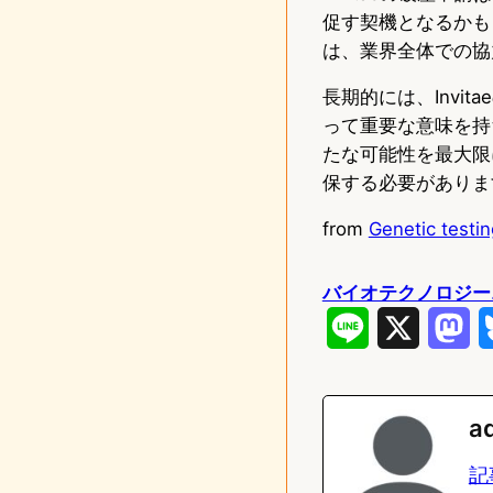
促す契機となるかも
は、業界全体での協
長期的には、Inv
って重要な意味を持
たな可能性を最大限
保する必要がありま
from
Genetic testin
バイオテクノロジー
L
X
M
i
a
n
s
a
e
t
記