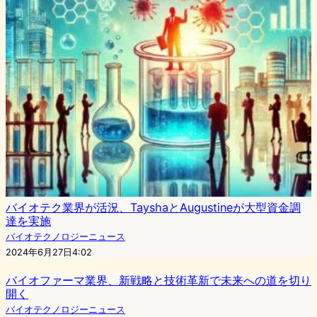
バイオテク業界が活況、TayshaとAugustineが大型資金調
達を実施
バイオテクノロジーニュース
2024年6月27日4:02
バイオファーマ業界、新戦略と技術革新で未来への道を切り
開く
バイオテクノロジーニュース