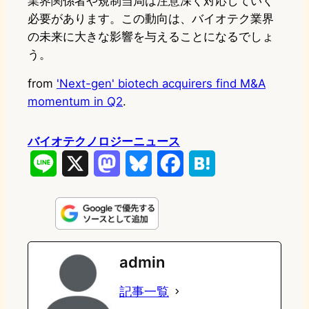
業界関係者や規制当局は注意深く対応していく
必要があります。この動向は、バイオテク業界
の未来に大きな影響を与えることになるでしょ
う。
from
'Next-gen' biotech acquirers find M&A
momentum in Q2
.
バイオテクノロジーニュース
L
X
M
B
F
H
i
a
l
a
a
n
s
u
c
t
e
t
e
e
e
admin
o
s
b
n
記事一覧
d
k
o
a