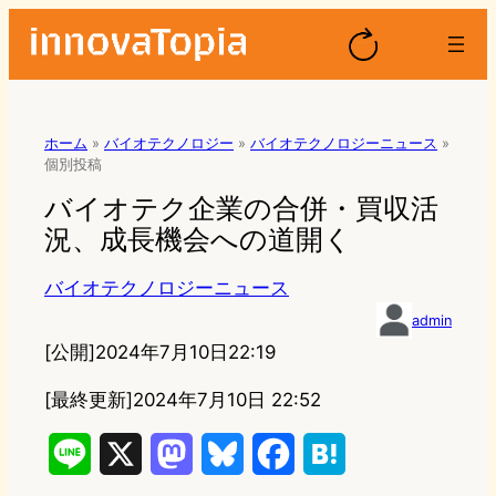
ホーム
»
バイオテクノロジー
»
バイオテクノロジーニュース
»
個別投稿
バイオテク企業の合併・買収活
況、成長機会への道開く
バイオテクノロジーニュース
admin
[公開]
2024年7月10日22:19
[最終更新]
2024年7月10日 22:52
L
X
M
B
F
H
i
a
l
a
a