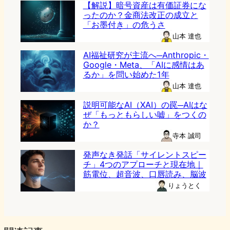
【解説】暗号資産は有価証券にな
ったのか？金商法改正の成立と
「お墨付き」の危うさ
山本 達也
AI福祉研究が主流へ─Anthropic・
Google・Meta、「AIに感情はあ
るか」を問い始めた1年
山本 達也
説明可能なAI（XAI）の罠─AIはな
ぜ「もっともらしい嘘」をつくの
か？
寺本 誠司
発声なき発話「サイレントスピー
チ」4つのアプローチと現在地｜
筋電位、超音波、口唇読み、脳波
りょうとく