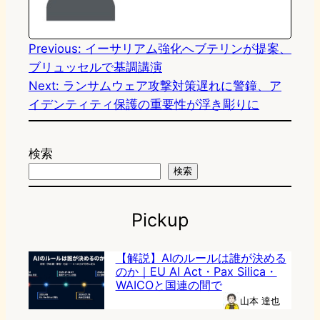
o
y
o
n
k
Previous:
イーサリアム強化へブテリンが提案、
ブリュッセルで基調講演
Next:
ランサムウェア攻撃対策遅れに警鐘、ア
イデンティティ保護の重要性が浮き彫りに
検索
検索
Pickup
【解説】AIのルールは誰が決める
のか｜EU AI Act・Pax Silica・
WAICOと国連の間で
山本 達也