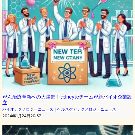
がん治療革新への大躍進！元Incyteチームが新バイオ企業設
立
バイオテクノロジーニュース
｜
ヘルスケアテクノロジーニュース
2024年1月24日20:57