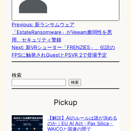
o
y
o
n
k
Previous:
新ランサムウェア
「EstateRansomware」がVeeam脆弱性を悪
用、セキュリティ警鐘
Next:
新VRシューター「FRENZIES」、伝説の
FPSに触発されQuestとPSVR 2で登場予定
検索
検索
Pickup
【解説】AIのルールは誰が決める
のか｜EU AI Act・Pax Silica・
WAICOと国連の間で