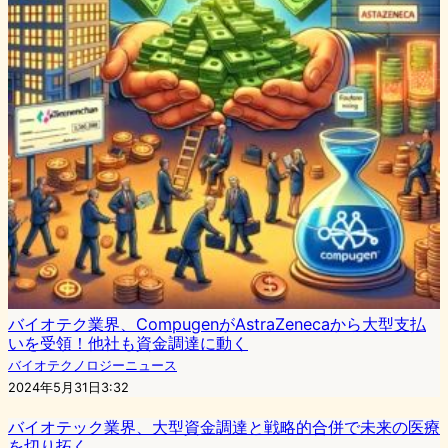
バイオテク業界、CompugenがAstraZenecaから大型支払
いを受領！他社も資金調達に動く
バイオテクノロジーニュース
2024年5月31日3:32
バイオテック業界、大型資金調達と戦略的合併で未来の医療
を切り拓く