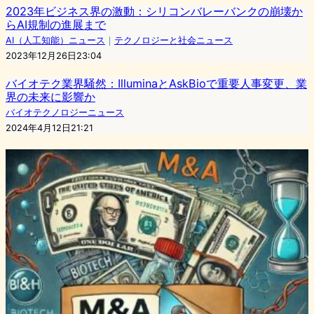
2023年ビジネス界の激動：シリコンバレーバンクの崩壊か
らAI規制の進展まで
AI（人工知能）ニュース
｜
テクノロジーと社会ニュース
2023年12月26日23:04
バイオテク業界騒然：IlluminaとAskBioで重要人事変更、業
界の未来に影響か
バイオテクノロジーニュース
2024年4月12日21:21