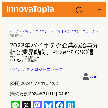
ホーム
»
バイオテクノロジー
»
バイオテクノロジーニュース
»
個別投稿
2023年バイオテク企業の給与分
析と業界動向、PfizerのCSO退
職も話題に
バイオテクノロジーニュース
admin
[公開]
2024年7月11日4:02
[最終更新]
2024年7月11日 04:52
L
X
M
B
F
H