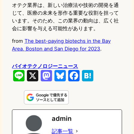
オテク業界は、新しい治療法や技術の開発を通
じて、医療の未来を形作る重要な役割を担って
います。そのため、この業界の動向は、広く社
会に影響を与える可能性があります。
from
The best-paying biotechs in the Bay
Area, Boston and San Diego for 2023
.
バイオテクノロジーニュース
L
X
M
B
F
H
i
a
l
a
a
n
s
u
c
t
e
t
e
e
e
admin
o
s
b
n
記事一覧
d
k
o
a