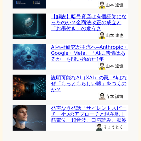
山本 達也
【解説】暗号資産は有価証券にな
ったのか？金商法改正の成立と
「お墨付き」の危うさ
山本 達也
AI福祉研究が主流へ─Anthropic・
Google・Meta、「AIに感情はあ
るか」を問い始めた1年
山本 達也
説明可能なAI（XAI）の罠─AIはな
ぜ「もっともらしい嘘」をつくの
か？
寺本 誠司
発声なき発話「サイレントスピー
チ」4つのアプローチと現在地｜
筋電位、超音波、口唇読み、脳波
りょうとく