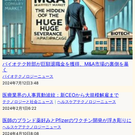
バイオテク幹部が巨額退職金を獲得、M&A市場の裏側を暴
く
バイオテクノロジーニュース
2024年7月12日3:48
医療業界の人事異動波紋：新CEOから大規模解雇まで
テクノロジーと社会ニュース
｜
ヘルスケアテクノロジーニュース
2024年2月1日6:22
医師のブランド薬好みとPfizerのワクチン開発が浮き彫りに
ヘルスケアテクノロジーニュース
2024年4月10日8:08