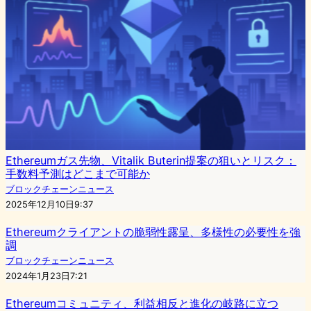
Ethereumガス先物、Vitalik Buterin提案の狙いとリスク：
手数料予測はどこまで可能か
ブロックチェーンニュース
2025年12月10日9:37
Ethereumクライアントの脆弱性露呈、多様性の必要性を強
調
ブロックチェーンニュース
2024年1月23日7:21
Ethereumコミュニティ、利益相反と進化の岐路に立つ