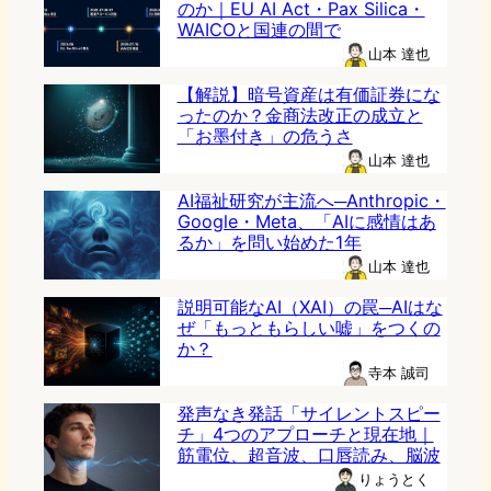
のか｜EU AI Act・Pax Silica・
WAICOと国連の間で
山本 達也
【解説】暗号資産は有価証券にな
ったのか？金商法改正の成立と
「お墨付き」の危うさ
山本 達也
AI福祉研究が主流へ─Anthropic・
Google・Meta、「AIに感情はあ
るか」を問い始めた1年
山本 達也
説明可能なAI（XAI）の罠─AIはな
ぜ「もっともらしい嘘」をつくの
か？
寺本 誠司
発声なき発話「サイレントスピー
チ」4つのアプローチと現在地｜
筋電位、超音波、口唇読み、脳波
りょうとく