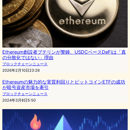
Ethereum創設者ブテリンが警鐘、USDCベースDeFiは「真
の分散化ではない」理由
ブロックチェーンニュース
2026年2月10日23:26
Ethereumの魅力的な実質利回りとビットコインETFの成功
が暗号資産市場を牽引
ブロックチェーンニュース
2024年3月8日5:50