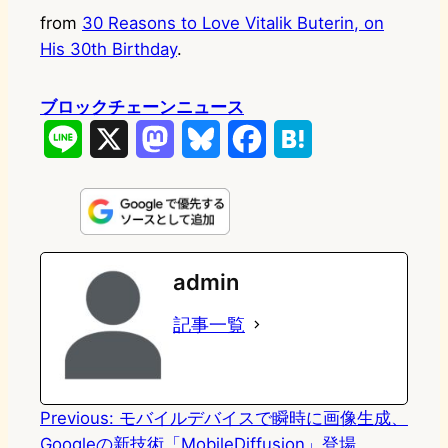
from
30 Reasons to Love Vitalik Buterin, on
His 30th Birthday
.
ブロックチェーンニュース
L
X
M
B
F
H
i
a
l
a
a
n
s
u
c
t
e
t
e
e
e
admin
o
s
b
n
記事一覧
d
k
o
a
o
y
o
n
k
Previous:
モバイルデバイスで瞬時に画像生成、
Googleの新技術「MobileDiffusion」登場