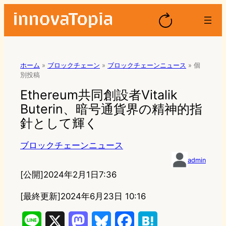
ホーム
»
ブロックチェーン
»
ブロックチェーンニュース
»
個
別投稿
Ethereum共同創設者Vitalik
Buterin、暗号通貨界の精神的指
針として輝く
ブロックチェーンニュース
admin
[公開]
2024年2月1日7:36
[最終更新]
2024年6月23日 10:16
L
X
M
B
F
H