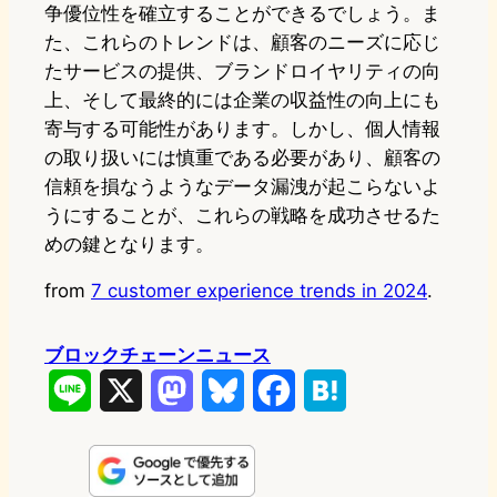
争優位性を確立することができるでしょう。ま
た、これらのトレンドは、顧客のニーズに応じ
たサービスの提供、ブランドロイヤリティの向
上、そして最終的には企業の収益性の向上にも
寄与する可能性があります。しかし、個人情報
の取り扱いには慎重である必要があり、顧客の
信頼を損なうようなデータ漏洩が起こらないよ
うにすることが、これらの戦略を成功させるた
めの鍵となります。
from
7 customer experience trends in 2024
.
ブロックチェーンニュース
L
X
M
B
F
H
i
a
l
a
a
n
s
u
c
t