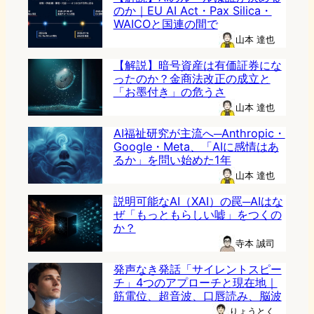
のか｜EU AI Act・Pax Silica・
WAICOと国連の間で
山本 達也
【解説】暗号資産は有価証券にな
ったのか？金商法改正の成立と
「お墨付き」の危うさ
山本 達也
AI福祉研究が主流へ─Anthropic・
Google・Meta、「AIに感情はあ
るか」を問い始めた1年
山本 達也
説明可能なAI（XAI）の罠─AIはな
ぜ「もっともらしい嘘」をつくの
か？
寺本 誠司
発声なき発話「サイレントスピー
チ」4つのアプローチと現在地｜
筋電位、超音波、口唇読み、脳波
りょうとく