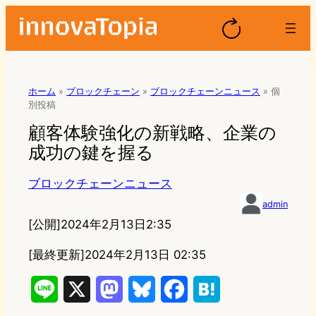
ホーム
»
ブロックチェーン
»
ブロックチェーンニュース
»
個
別投稿
顧客体験強化の新戦略、企業の
成功の鍵を握る
ブロックチェーンニュース
admin
[公開]
2024年2月13日2:35
[最終更新]
2024年2月13日 02:35
L
X
M
B
F
H
i
a
l
a
a