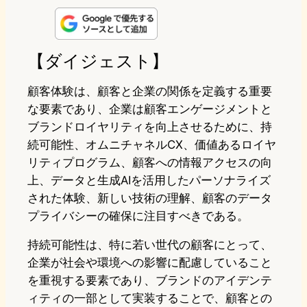
n
s
u
c
t
e
t
e
e
e
【ダイジェスト】
o
s
b
n
顧客体験は、顧客と企業の関係を定義する重要
d
k
o
a
な要素であり、企業は顧客エンゲージメントと
ブランドロイヤリティを向上させるために、持
o
y
o
続可能性、オムニチャネルCX、価値あるロイヤ
n
k
リティプログラム、顧客への情報アクセスの向
上、データと生成AIを活用したパーソナライズ
された体験、新しい技術の理解、顧客のデータ
プライバシーの確保に注目すべきである。
持続可能性は、特に若い世代の顧客にとって、
企業が社会や環境への影響に配慮していること
を重視する要素であり、ブランドのアイデンテ
ィティの一部として実装することで、顧客との