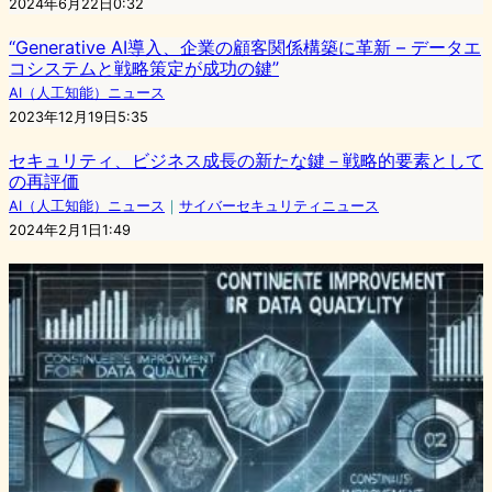
2024年6月22日0:32
“Generative AI導入、企業の顧客関係構築に革新 – データエ
コシステムと戦略策定が成功の鍵”
AI（人工知能）ニュース
2023年12月19日5:35
セキュリティ、ビジネス成長の新たな鍵－戦略的要素として
の再評価
AI（人工知能）ニュース
｜
サイバーセキュリティニュース
2024年2月1日1:49