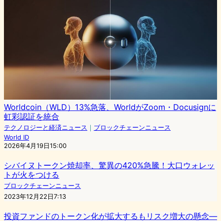
Worldcoin（WLD）13%急落、WorldがZoom・Docusignに
虹彩認証を統合
テクノロジーと経済ニュース
｜
ブロックチェーンニュース
World ID
2026年4月19日15:00
シバイヌトークン焼却率、驚異の420%急騰！大口ウォレッ
トが火をつける
ブロックチェーンニュース
2023年12月22日7:13
投資ファンドのトークン化が拡大するもリスク増大の懸念―