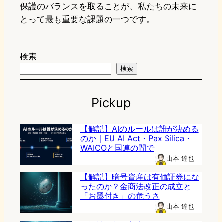
保護のバランスを取ることが、私たちの未来に
とって最も重要な課題の一つです。
検索
検索
Pickup
【解説】AIのルールは誰が決める
のか｜EU AI Act・Pax Silica・
WAICOと国連の間で
山本 達也
【解説】暗号資産は有価証券にな
ったのか？金商法改正の成立と
「お墨付き」の危うさ
山本 達也