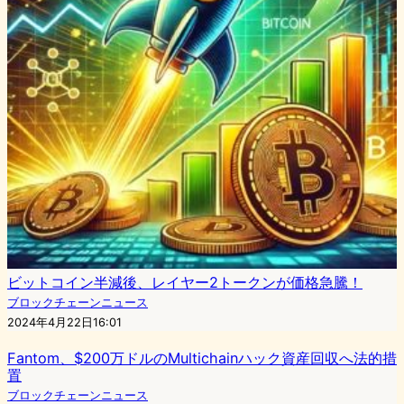
ビットコイン半減後、レイヤー2トークンが価格急騰！
ブロックチェーンニュース
2024年4月22日16:01
Fantom、$200万ドルのMultichainハック資産回収へ法的措
置
ブロックチェーンニュース