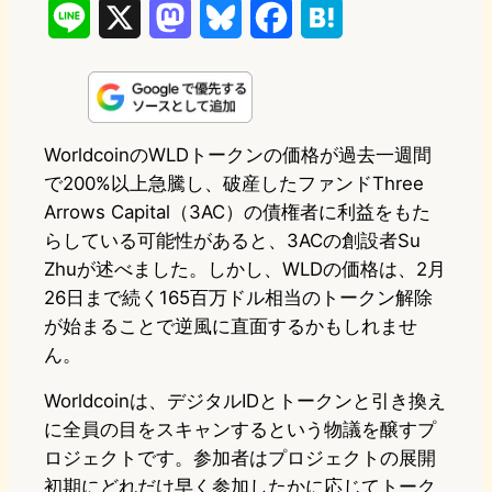
L
X
M
B
F
H
i
a
l
a
a
n
s
u
c
t
e
t
e
e
e
WorldcoinのWLDトークンの価格が過去一週間
で200%以上急騰し、破産したファンドThree
o
s
b
n
Arrows Capital（3AC）の債権者に利益をもた
d
k
o
a
らしている可能性があると、3ACの創設者Su
o
y
o
Zhuが述べました。しかし、WLDの価格は、2月
26日まで続く165百万ドル相当のトークン解除
n
k
が始まることで逆風に直面するかもしれませ
ん。
Worldcoinは、デジタルIDとトークンと引き換え
に全員の目をスキャンするという物議を醸すプ
ロジェクトです。参加者はプロジェクトの展開
初期にどれだけ早く参加したかに応じてトーク