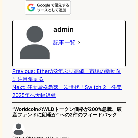
n
s
u
c
t
e
t
e
e
e
admin
o
s
b
n
記事一覧
d
k
o
a
o
y
o
n
k
Previous:
Etherが2年ぶり高値、市場の新動向
に注目集まる
Next:
任天堂株急落、次世代「Switch 2」発売
2025年へ大幅遅延
“WorldcoinのWLDトークン価格が200%急騰、破
産ファンドに朗報か” への2件のフィードバック