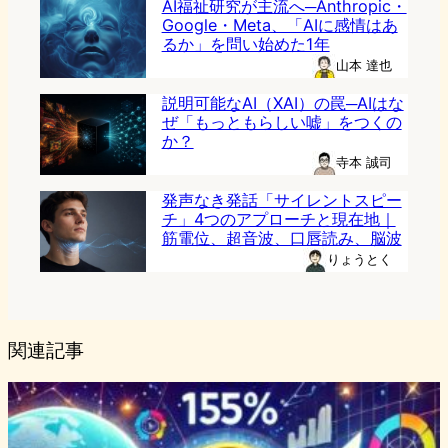
AI福祉研究が主流へ─Anthropic・
Google・Meta、「AIに感情はあ
るか」を問い始めた1年
山本 達也
説明可能なAI（XAI）の罠─AIはな
ぜ「もっともらしい嘘」をつくの
か？
寺本 誠司
発声なき発話「サイレントスピー
チ」4つのアプローチと現在地｜
筋電位、超音波、口唇読み、脳波
りょうとく
関連記事