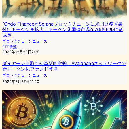
“Ondo FinanceがSolanaブロックチェーンに米国財務省裏
付けトークンを拡大、トークン化国債市場が76億ドルに急
成長”
ブロックチェーンニュース
ETF承認
2023年12月20日2:35
ダイヤモンド取引が革新的変貌、Avalancheネットワークで
新トークン化ファンド登場
ブロックチェーンニュース
2024年3月27日21:20