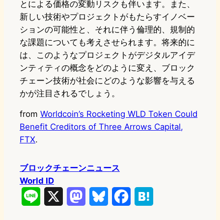
とによる価格の変動リスクも伴います。また、
新しい技術やプロジェクトがもたらすイノベー
ションの可能性と、それに伴う倫理的、規制的
な課題についても考えさせられます。将来的に
は、このようなプロジェクトがデジタルアイデ
ンティティの概念をどのように変え、ブロック
チェーン技術が社会にどのような影響を与える
かが注目されるでしょう。
from
Worldcoin’s Rocketing WLD Token Could
Benefit Creditors of Three Arrows Capital,
FTX
.
ブロックチェーンニュース
World ID
L
X
M
B
F
H
i
a
l
a
a