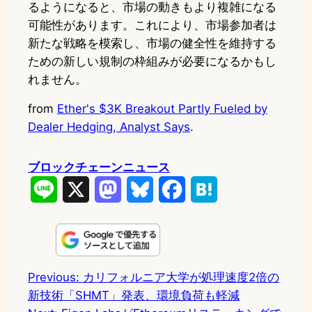
るようになると、市場の動きもより複雑になる
可能性があります。これにより、市場参加者は
新たな戦略を模索し、市場の健全性を維持する
ための新しい規制の枠組みが必要になるかもし
れません。
from
Ether's $3K Breakout Partly Fueled by
Dealer Hedging, Analyst Says
.
ブロックチェーンニュース
L
X
M
B
F
H
i
a
l
a
a
n
s
u
c
t
e
t
e
e
e
Previous:
カリフォルニア大学が処理速度2倍の
新技術「SHMT」発表、環境負荷も軽減
o
s
b
n