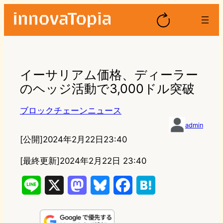
イーサリアム価格、ディーラー
のヘッジ活動で3,000ドル突破
ブロックチェーンニュース
admin
[公開]
2024年2月22日23:40
[最終更新]
2024年2月22日 23:40
L
X
M
B
F
H
i
a
l
a
a
n
s
u
c
t