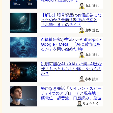
WAICOと国連の間で
山本 達也
【解説】暗号資産は有価証券にな
ったのか？金商法改正の成立と
「お墨付き」の危うさ
山本 達也
AI福祉研究が主流へ─Anthropic・
Google・Meta、「AIに感情はあ
るか」を問い始めた1年
山本 達也
説明可能なAI（XAI）の罠─AIはな
ぜ「もっともらしい嘘」をつくの
か？
寺本 誠司
発声なき発話「サイレントスピー
チ」4つのアプローチと現在地｜
筋電位、超音波、口唇読み、脳波
りょうとく