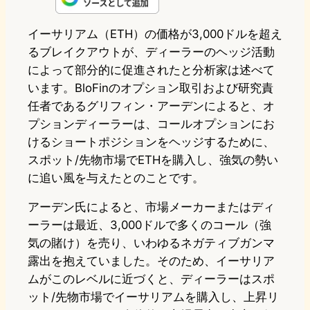
e
t
e
e
e
イーサリアム（ETH）の価格が3,000ドルを超え
るブレイクアウトが、ディーラーのヘッジ活動
o
s
b
n
によって部分的に促進されたと分析家は述べて
d
k
o
a
います。BloFinのオプション取引および研究責
o
y
o
任者であるグリフィン・アーデンによると、オ
プションディーラーは、コールオプションにお
n
k
けるショートポジションをヘッジするために、
スポット/先物市場でETHを購入し、強気の勢い
に追い風を与えたとのことです。
アーデン氏によると、市場メーカーまたはディ
ーラーは最近、3,000ドルで多くのコール（強
気の賭け）を売り、いわゆるネガティブガンマ
露出を抱えていました。そのため、イーサリア
ムがこのレベルに近づくと、ディーラーはスポ
ット/先物市場でイーサリアムを購入し、上昇リ