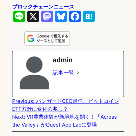
ブロックチェーンニュース
L
X
M
B
F
H
i
a
l
a
a
n
s
u
c
t
e
t
e
e
e
admin
o
s
b
n
記事一覧
d
k
o
a
o
y
o
n
k
Previous:
バンガードCEO退任、ビットコイン
ETF方針に変化の兆し？
Next:
VR農業体験が新境地を開く！「Across
the Valley」がQuest App Labに登場