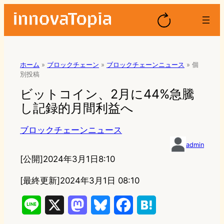
ホーム
»
ブロックチェーン
»
ブロックチェーンニュース
»
個
別投稿
ビットコイン、2月に44%急騰
し記録的月間利益へ
ブロックチェーンニュース
admin
[公開]
2024年3月1日8:10
[最終更新]
2024年3月1日 08:10
L
X
M
B
F
H
i
a
l
a
a