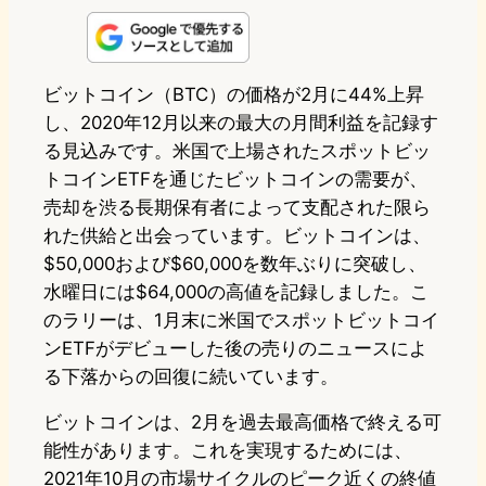
n
s
u
c
t
e
t
e
e
e
ビットコイン（BTC）の価格が2月に44%上昇
し、2020年12月以来の最大の月間利益を記録す
o
s
b
n
る見込みです。米国で上場されたスポットビッ
d
k
o
a
トコインETFを通じたビットコインの需要が、
o
y
o
売却を渋る長期保有者によって支配された限ら
れた供給と出会っています。ビットコインは、
n
k
$50,000および$60,000を数年ぶりに突破し、
水曜日には$64,000の高値を記録しました。こ
のラリーは、1月末に米国でスポットビットコイ
ンETFがデビューした後の売りのニュースによ
る下落からの回復に続いています。
ビットコインは、2月を過去最高価格で終える可
能性があります。これを実現するためには、
2021年10月の市場サイクルのピーク近くの終値