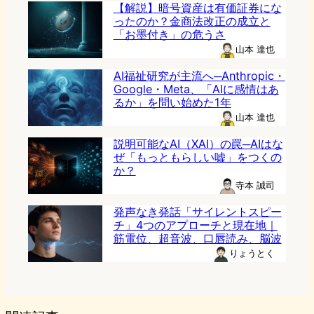
【解説】暗号資産は有価証券にな
ったのか？金商法改正の成立と
「お墨付き」の危うさ
山本 達也
AI福祉研究が主流へ─Anthropic・
Google・Meta、「AIに感情はあ
るか」を問い始めた1年
山本 達也
説明可能なAI（XAI）の罠─AIはな
ぜ「もっともらしい嘘」をつくの
か？
寺本 誠司
発声なき発話「サイレントスピー
チ」4つのアプローチと現在地｜
筋電位、超音波、口唇読み、脳波
りょうとく