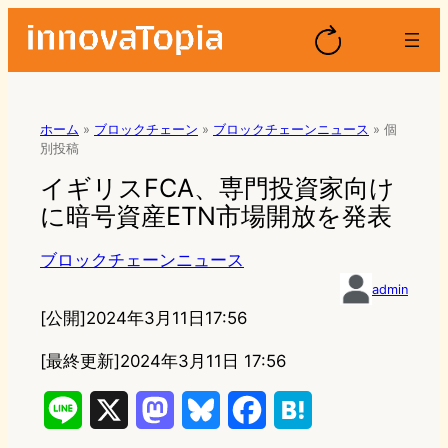
ホーム
»
ブロックチェーン
»
ブロックチェーンニュース
»
個
別投稿
イギリスFCA、専門投資家向け
に暗号資産ETN市場開放を発表
ブロックチェーンニュース
admin
[公開]
2024年3月11日17:56
[最終更新]
2024年3月11日 17:56
L
X
M
B
F
H
i
a
l
a
a