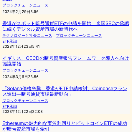
ブロックチェーンニュース
2024年2月29日3:56
香港がスポット暗号通貨ETFの申請を開始、米国SECの承認
に続くデジタル資産市場の新時代へ
テクノロジーと社会ニュース
｜
ブロックチェーンニュース
ETF承認
2023年12月23日5:41
イギリス、OECDの暗号資産報告フレームワーク導入へ向け
協議開始
ブロックチェーンニュース
2024年3月6日23:56
「Solana価格急騰、香港がETF申請検討、Coinbaseフラン
ス進出―暗号通貨市場最新動向」
ブロックチェーンニュース
ETF承認
2023年12月22日22:08
Ethereumの魅力的な実質利回りとビットコインETFの成功
が暗号資産市場を牽引