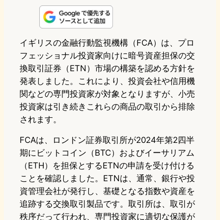
n
s
u
c
t
e
t
e
e
e
イギリスの金融行動監視機構（FCA）は、プロ
フェッショナル投資家向けに暗号資産担保の交
o
s
b
n
換取引証券（ETN）市場の構築を認める方針を
d
k
o
a
発表しました。これにより、投資会社や信用機
o
y
o
関などの専門投資家が対象となりますが、小売
投資家は引き続きこれらの商品の取引から排除
n
k
されます。
FCAは、ロンドン証券取引所が2024年第2四半
期にビットコイン（BTC）およびイーサリアム
（ETH）を担保とするETNの申請を受け付ける
ことを確認しました。ETNは、通常、銀行や投
資管理会社が発行し、基礎となる指数や資産を
追跡する交換取引製品です。取引所は、取引が
秩序だって行われ、専門投資家に適切な保護が