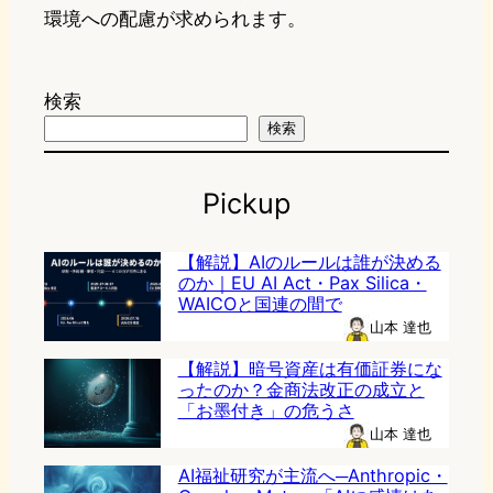
環境への配慮が求められます。
検索
検索
Pickup
【解説】AIのルールは誰が決める
のか｜EU AI Act・Pax Silica・
WAICOと国連の間で
山本 達也
【解説】暗号資産は有価証券にな
ったのか？金商法改正の成立と
「お墨付き」の危うさ
山本 達也
AI福祉研究が主流へ─Anthropic・