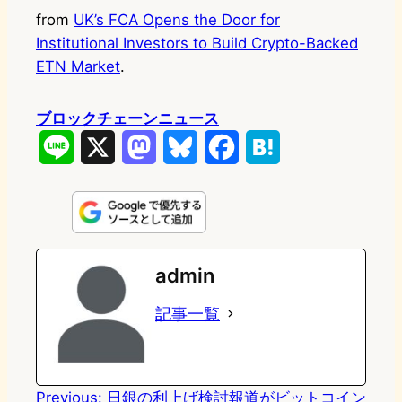
from
UK’s FCA Opens the Door for
Institutional Investors to Build Crypto-Backed
ETN Market
.
ブロックチェーンニュース
L
X
M
B
F
H
i
a
l
a
a
n
s
u
c
t
e
t
e
e
e
admin
o
s
b
n
記事一覧
d
k
o
a
o
y
o
n
k
Previous:
日銀の利上げ検討報道がビットコイン