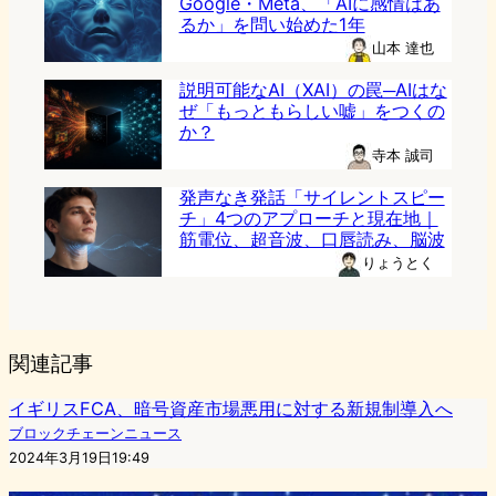
Google・Meta、「AIに感情はあ
るか」を問い始めた1年
山本 達也
説明可能なAI（XAI）の罠─AIはな
ぜ「もっともらしい嘘」をつくの
か？
寺本 誠司
発声なき発話「サイレントスピー
チ」4つのアプローチと現在地｜
筋電位、超音波、口唇読み、脳波
りょうとく
関連記事
イギリスFCA、暗号資産市場悪用に対する新規制導入へ
ブロックチェーンニュース
2024年3月19日19:49