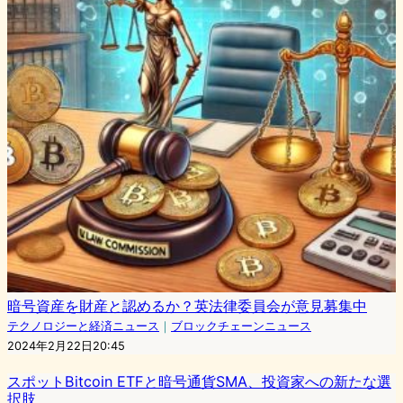
暗号資産を財産と認めるか？英法律委員会が意見募集中
テクノロジーと経済ニュース
｜
ブロックチェーンニュース
2024年2月22日20:45
スポットBitcoin ETFと暗号通貨SMA、投資家への新たな選
択肢