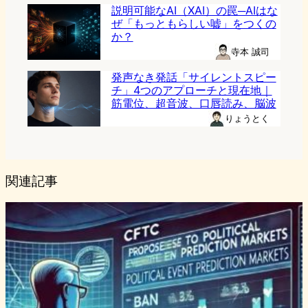
説明可能なAI（XAI）の罠─AIはな
ぜ「もっともらしい嘘」をつくの
か？
寺本 誠司
発声なき発話「サイレントスピー
チ」4つのアプローチと現在地｜
筋電位、超音波、口唇読み、脳波
りょうとく
関連記事