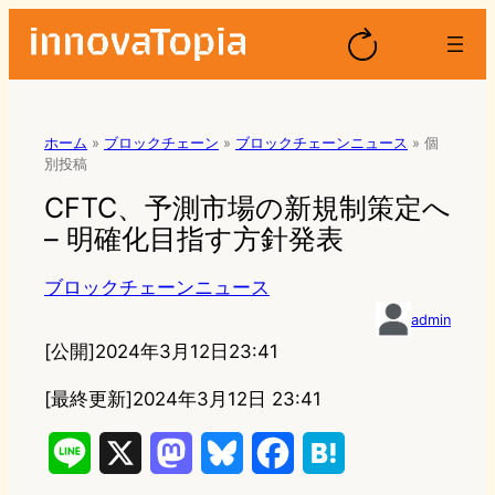
ホーム
»
ブロックチェーン
»
ブロックチェーンニュース
»
個
別投稿
CFTC、予測市場の新規制策定へ
– 明確化目指す方針発表
ブロックチェーンニュース
admin
[公開]
2024年3月12日23:41
[最終更新]
2024年3月12日 23:41
L
X
M
B
F
H
i
a
l
a
a