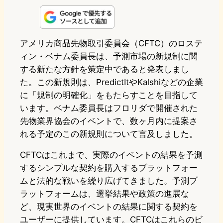
n
s
u
c
t
e
t
e
e
e
アメリカ商品先物取引委員会（CFTC）のロステ
ィン・ベナム委員長は、予測市場の新規制に関
o
s
b
n
する新たな方針を策定中であると発表しまし
d
k
o
a
た。この新規則は、PredictItやKalshiなどの企業
o
y
o
に「規制の明確化」をもたらすことを目指して
います。ベナム委員長はフロリダで開催された
n
k
先物業界協会のイベントで、数ヶ月内に提案さ
れる予定のこの新規則について言及しました。
CFTCはこれまで、実際のイベントの結果を予測
するシンプルな契約を購入するプラットフォー
ムと法的な戦いを繰り広げてきました。予測プ
ラットフォームは、選挙結果や政策の進展な
ど、現実世界のイベントの結果に関する契約を
ユーザーに提供しています。CFTCはこれらのビ