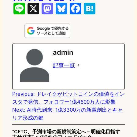
L
X
M
B
F
H
i
a
l
a
a
n
s
u
c
t
e
t
e
e
e
admin
o
s
b
n
記事一覧
d
k
o
a
o
y
o
n
k
Previous:
ドレイクがビットコインの価値をイン
スタで発信、フォロワー1億4600万人に影響
Next:
AI時代到来: 1億3300万の新職創出とキャ
リア形成の鍵
“CFTC、予測市場の新規制策定へ – 明確化目指す