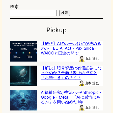
検索
検索
Pickup
【解説】AIのルールは誰が決める
のか｜EU AI Act・Pax Silica・
WAICOと国連の間で
山本 達也
【解説】暗号資産は有価証券にな
ったのか？金商法改正の成立と
「お墨付き」の危うさ
山本 達也
AI福祉研究が主流へ─Anthropic・
Google・Meta、「AIに感情はあ
るか」を問い始めた1年
山本 達也