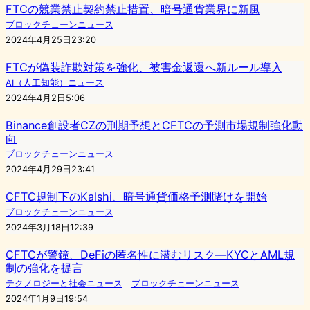
FTCの競業禁止契約禁止措置、暗号通貨業界に新風
ブロックチェーンニュース
2024年4月25日23:20
FTCが偽装詐欺対策を強化、被害金返還へ新ルール導入
AI（人工知能）ニュース
2024年4月2日5:06
Binance創設者CZの刑期予想とCFTCの予測市場規制強化動
向
ブロックチェーンニュース
2024年4月29日23:41
CFTC規制下のKalshi、暗号通貨価格予測賭けを開始
ブロックチェーンニュース
2024年3月18日12:39
CFTCが警鐘、DeFiの匿名性に潜むリスク—KYCとAML規
制の強化を提言
テクノロジーと社会ニュース
｜
ブロックチェーンニュース
2024年1月9日19:54