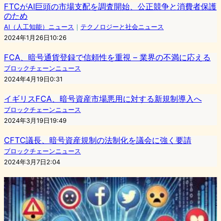
FTCがAI巨頭の市場支配を調査開始、公正競争と消費者保護
のため
AI（人工知能）ニュース
｜
テクノロジーと社会ニュース
2024年1月26日10:26
FCA、暗号通貨登録で信頼性を重視 – 業界の不満に応える
ブロックチェーンニュース
2024年4月19日0:31
イギリスFCA、暗号資産市場悪用に対する新規制導入へ
ブロックチェーンニュース
2024年3月19日19:49
CFTC議長、暗号資産規制の法制化を議会に強く要請
ブロックチェーンニュース
2024年3月7日2:04