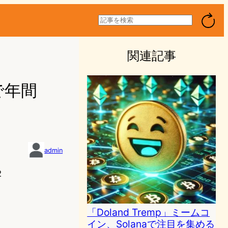
検
索
関連記事
で年間
admin
2
「Doland Tremp」ミームコ
イン、Solanaで注目を集める