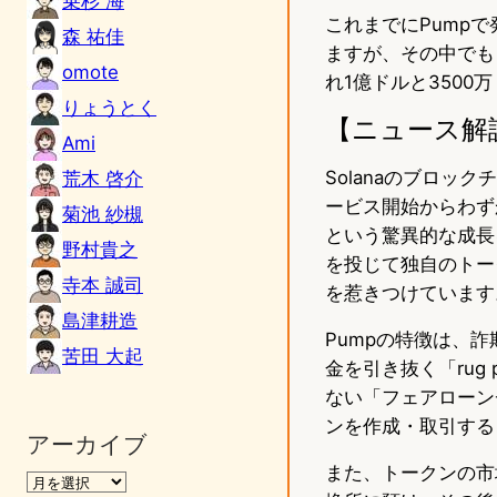
乗杉 海
これまでにPump
森 祐佳
ますが、その中でも「S
omote
れ1億ドルと350
りょうとく
【ニュース解
Ami
Solanaのブロッ
荒木 啓介
ービス開始からわず
菊池 紗槻
という驚異的な成長
野村貴之
を投じて独自のトー
寺本 誠司
を惹きつけています
島津耕造
Pumpの特徴は、
苦田 大起
金を引き抜く「rug
ない「フェアローン
ンを作成・取引する
アーカイブ
また、トークンの市