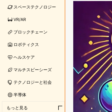
n
s
スペーステクノロジー
e
t
VR/AR
o
ブロックチェーン
d
o
ロボティクス
n
ヘルスケア
マルチスピーシーズ
テクノロジーと社会
半導体
もっと見る