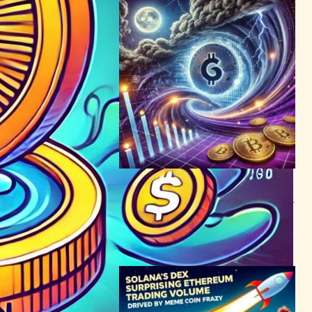
ミームコインブームが浮き彫
りにするSolanaの課題と将来
性
ブロックチェーンニュース
2024年3月21日1:26