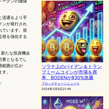
トークンの価値
と流通をより手
クンが発行され
れています。規
監視を強化する
、新たな投資機会
必要となるでし
用範囲が広が
ソラナ上のバイデン＆トラン
プミームコインが市場を席
ます。
巻、BODENが830%急騰
e
.
ブロックチェーンニュース
2024年3月6日21:46