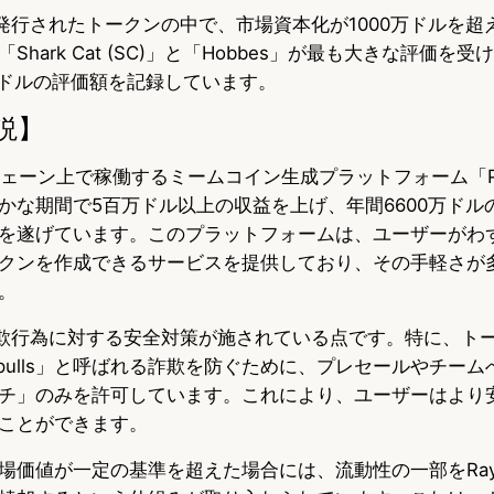
で発行されたトークンの中で、市場資本化が1000万ドルを超
hark Cat (SC)」と「Hobbes」が最も大きな評価を
0万ドルの評価額を記録しています。
説】
クチェーン上で稼働するミームコイン生成プラットフォーム「P
かな期間で5百万ドル以上の収益を上げ、年間6600万ドル
を遂げています。このプラットフォームは、ユーザーがわ
クンを作成できるサービスを提供しており、その手軽さが
。
詐欺行為に対する安全対策が施されている点です。特に、ト
 pulls」と呼ばれる詐欺を防ぐために、プレセールやチー
チ」のみを許可しています。これにより、ユーザーはより
ことができます。
場価値が一定の基準を超えた場合には、流動性の一部をRayd