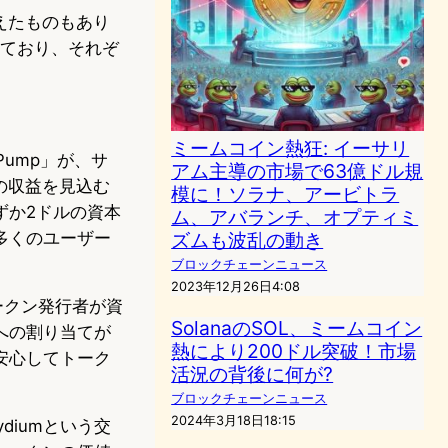
えたものもあり
受けており、それぞ
ミームコイン熱狂: イーサリ
ump」が、サ
アム主導の市場で63億ドル規
の収益を見込む
模に！ソラナ、アービトラ
ずか2ドルの資本
ム、アバランチ、オプティミ
多くのユーザー
ズムも波乱の動き
ブロックチェーンニュース
2023年12月26日4:08
ークン発行者が資
SolanaのSOL、ミームコイン
ムへの割り当てが
熱により200ドル突破！市場
安心してトーク
活況の背後に何が?
ブロックチェーンニュース
2024年3月18日18:15
iumという交