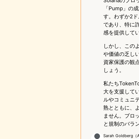
Solanaの
「Pump」の
す。わずか2
であり、特に
感を提供して
しかし、この
や価値の乏し
資家保護の観
しょう。
私たちToke
大を支援して
ルやコミュニ
熟とともに、
ません。ブロ
と規制のバラ
Sarah Goldber