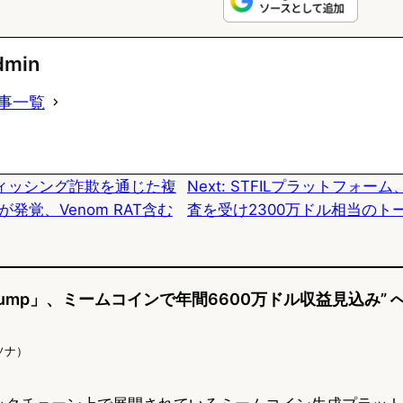
l
a
a
u
c
t
dmin
e
e
e
事一覧
s
b
n
k
o
a
ィッシング詐欺を通じた複
Next:
STFILプラットフォー
y
o
発覚、Venom RAT含む
査を受け2300万ドル相当のト
k
「Pump」、ミームコインで年間6600万ドル収益見込み”
ソナ）