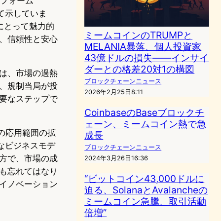
トフォーム
て示していま
にとって魅力的
ミームコインのTRUMPと
、信頼性と安心
MELANIA暴落、個人投資家
43億ドルの損失――インサイ
ダーとの格差20対1の構図
は、市場の過熱
ブロックチェーンニュース
、規制当局が投
2026年2月25日8:11
要なステップで
CoinbaseのBaseブロックチ
ェーン、ミームコイン熱で急
その応用範囲の拡
成長
なビジネスモデ
ブロックチェーンニュース
方で、市場の成
2024年3月26日16:36
も忘れてはなり
“ビットコイン43,000ドルに
イノベーション
迫る、SolanaとAvalancheの
ミームコイン急騰、取引活動
倍増”