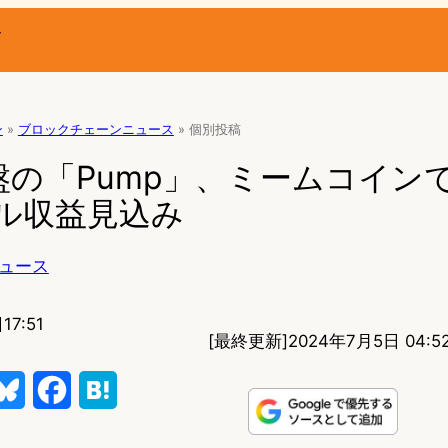
ー
ン
»
ブロックチェーンニュース
»
個別投稿
a基盤の「Pump」、ミームコイン
ドル収益見込み
ュース
17:51
[最終更新]
2024年7月5日 04:5
B
F
H
l
a
a