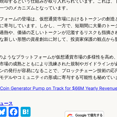
焼却するという仕組みが取り入れられています。これは、
一つのメカニズムとなっています。
フォームの登場は、仮想通貨市場におけるトークンの創造
に寄与しています。しかし、一方で、短期間に大量のトー
過熱や、価値の乏しいトークンが氾濫するリスクも指摘さ
な新しい形態の資産創出に対して、投資家保護の観点から
pのようなプラットフォームが仮想通貨市場の多様性を高め
市場の成熟とともにより洗練された規制やガイドラインが
ンの発行が容易になることで、ブロックチェーン技術の応
モデルやコミュニティの形成に寄与する可能性も秘めてい
Coin Generator Pump on Track for $66M Yearly Revenu
ュース
B
F
H