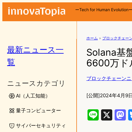
ーTech for Human Evolution
ホーム
»
ブロックチェー
最新ニュース一
Solan
覧
6600万
ブロックチェーンニ
ニュースカテゴリ
[公開]
2024年4月9日
AI（人工知能）
量子コンピューター
L
X
M
サイバーセキュリティ
i
a