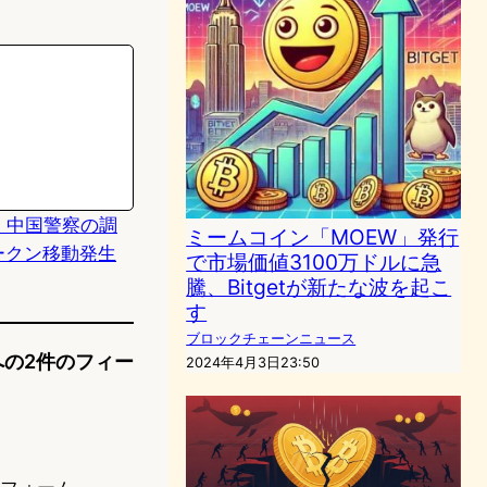
ム、中国警察の調
ミームコイン「MOEW」発行
ークン移動発生
で市場価値3100万ドルに急
騰、Bitgetが新たな波を起こ
す
ブロックチェーンニュース
 への2件のフィー
2024年4月3日23:50