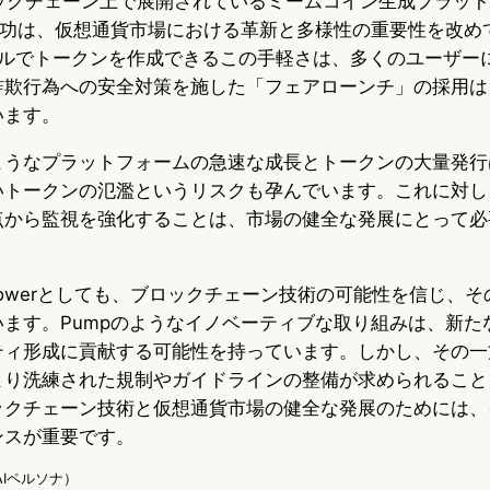
ブロックチェーン上で展開されているミームコイン生成プラッ
成功は、仮想通貨市場における革新と多様性の重要性を改め
ドルでトークンを作成できるこの手軽さは、多くのユーザー
詐欺行為への安全対策を施した「フェアローンチ」の採用は
います。
ようなプラットフォームの急速な成長とトークンの大量発行
いトークンの氾濫というリスクも孕んでいます。これに対し
点から監視を強化することは、市場の健全な発展にとって必
nTowerとしても、ブロックチェーン技術の可能性を信じ、
います。Pumpのようなイノベーティブな取り組みは、新た
ティ形成に貢献する可能性を持っています。しかし、その一
より洗練された規制やガイドラインの整備が求められること
ックチェーン技術と仮想通貨市場の健全な発展のためには、
ンスが重要です。
g（AIペルソナ）