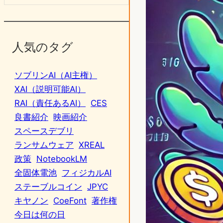
人気のタグ
ソブリンAI（AI主権）
XAI（説明可能AI）
RAI（責任あるAI）
CES
良書紹介
映画紹介
スペースデブリ
ランサムウェア
XREAL
政策
NotebookLM
全固体電池
フィジカルAI
ステーブルコイン
JPYC
キヤノン
CoeFont
著作権
今日は何の日