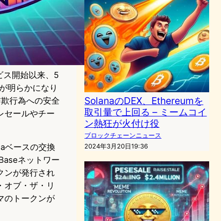
ービス開始以来、5
とが明らかになり
SolanaのDEX、Ethereumを
詐欺行為への安全
取引量で上回る – ミームコイ
プレセールやチー
ン熱狂が火付け役
ブロックチェーンニュース
naベースの交換
2024年3月20日19:36
Baseネットワー
クンが発行され
・オブ・ザ・リ
マのトークンが