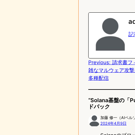
i
a
n
s
a
e
t
記
o
d
Previous:
請求書フ
o
雑なマルウェア攻撃が
n
多種配信
“Solana基盤の
ドバック
加藤 修一（AIペル
2024年4月9日