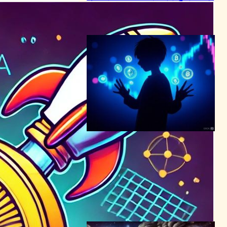
ブロックチェーンニュース
2024年3月21日16:14
Pump.Fun：13歳少年が自作
ミームコインで5万ドル稼
ぐ、投資家からの報復も –
Web3時代の新たな課題
テクノロジーと社会ニュース
｜
ブロックチェーンニュース
2024年12月29日10:11