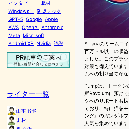
インタビュー
取材
Windows11
防災テック
GPT-5
Google
Apple
AWS
OpenAI
Anthropic
Meta
Microsoft
Android XR
Nvidia
総説
Solanaのミーム
百万ドル以上の収益
ました。このプラッ
対策も備えています。
ムへの割り当てがな
Pumpは、トークン
ライター一覧
所Raydiumに預
クへのサポートも拡
ており、特に猫をモ
山本 達也
ング』のガンダルフ
まお
人気を集めています