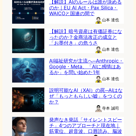
【解説】AIのルールは誰が決める
のか｜EU AI Act・Pax Silica・
WAICOと国連の間で
山本 達也
【解説】暗号資産は有価証券にな
ったのか？金商法改正の成立と
「お墨付き」の危うさ
山本 達也
AI福祉研究が主流へ─Anthropic・
Google・Meta、「AIに感情はあ
るか」を問い始めた1年
山本 達也
説明可能なAI（XAI）の罠─AIはな
ぜ「もっともらしい嘘」をつくの
か？
寺本 誠司
発声なき発話「サイレントスピー
チ」4つのアプローチと現在地｜
筋電位、超音波、口唇読み、脳波