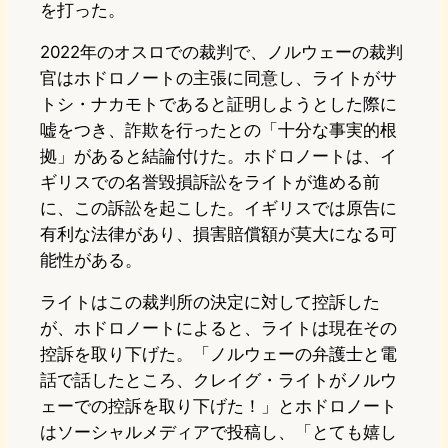
を打った。
2022年のオスロでの裁判で、ノルウェーの裁判
官はホドロノートの主張に同意し、ライトがサ
トシ・ナカモトであると証明しようとした際に
嘘をつき、詐欺を行ったとの「十分な事実的根
拠」があると結論付けた。ホドロノートは、イ
ギリスでの名誉毀損訴訟をライトが進める前
に、この訴訟を起こした。イギリスでは原告に
有利な法律があり、損害賠償額が莫大になる可
能性がある。
ライトはこの裁判所の決定に対して控訴した
が、ホドロノートによると、ライトは現在その
控訴を取り下げた。「ノルウェーの弁護士と電
話で話したところ、クレイグ・ライトがノルウ
ェーでの控訴を取り下げた！」とホドロノート
はソーシャルメディアで投稿し、「とても嬉し