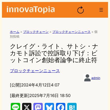
ホーム
»
ブロックチェーン
»
ブロックチェーンニュース
»
個
別投稿
クレイグ・ライト、サトシ・ナ
カモト訴訟で控訴取り下げ：ビ
ットコイン創始者論争に終止符
ブロックチェーンニュース
admin
[公開]
2024年4月12日4:07
[最終更新]
2025年7月16日 18:50
L
X
M
B
F
H