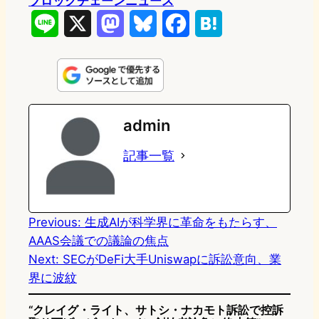
ブロックチェーンニュース
L
X
M
B
F
H
i
a
l
a
a
n
s
u
c
t
e
t
e
e
e
admin
o
s
b
n
記事一覧
d
k
o
a
o
y
o
n
k
Previous:
生成AIが科学界に革命をもたらす、
AAAS会議での議論の焦点
Next:
SECがDeFi大手Uniswapに訴訟意向、業
界に波紋
“クレイグ・ライト、サトシ・ナカモト訴訟で控訴