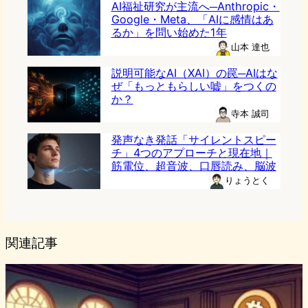
AI福祉研究が主流へ─Anthropic・
Google・Meta、「AIに感情はあ
るか」を問い始めた1年
山本 達也
説明可能なAI（XAI）の罠─AIはな
ぜ「もっともらしい嘘」をつくの
か？
寺本 誠司
発声なき発話「サイレントスピー
チ」4つのアプローチと現在地｜
筋電位、超音波、口唇読み、脳波
りょうとく
関連記事