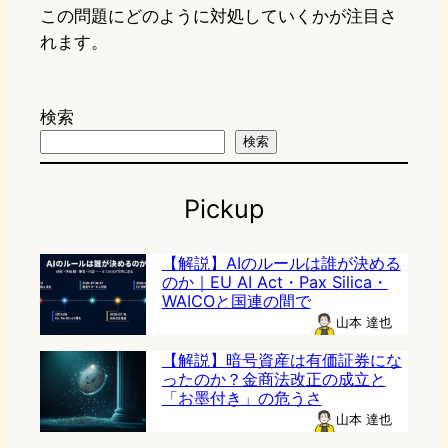
この問題にどのように対処していくかが注目さ
れます。
検索
検索
Pickup
【解説】AIのルールは誰が決める
のか｜EU AI Act・Pax Silica・
WAICOと国連の間で
山本 達也
【解説】暗号資産は有価証券にな
ったのか？金商法改正の成立と
「お墨付き」の危うさ
山本 達也