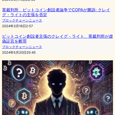
英裁判所、ビットコイン創設者論争でCOPAが勝訴: クレイ
グ・ライトの主張を否定
ブロックチェーンニュース
2024年3月16日2:57
ビットコイン創設者主張のクレイグ・ライト、英裁判所が虚
偽証言を断罪
ブロックチェーンニュース
2024年5月20日20:45