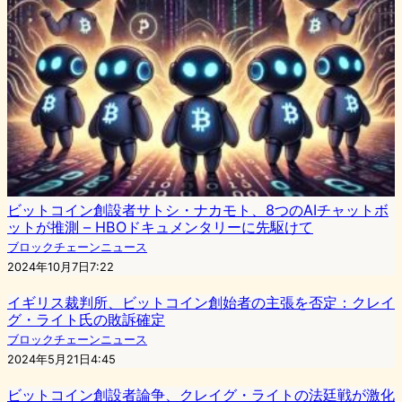
ビットコイン創設者サトシ・ナカモト、8つのAIチャットボ
ットが推測 – HBOドキュメンタリーに先駆けて
ブロックチェーンニュース
2024年10月7日7:22
イギリス裁判所、ビットコイン創始者の主張を否定：クレイ
グ・ライト氏の敗訴確定
ブロックチェーンニュース
2024年5月21日4:45
ビットコイン創設者論争、クレイグ・ライトの法廷戦が激化