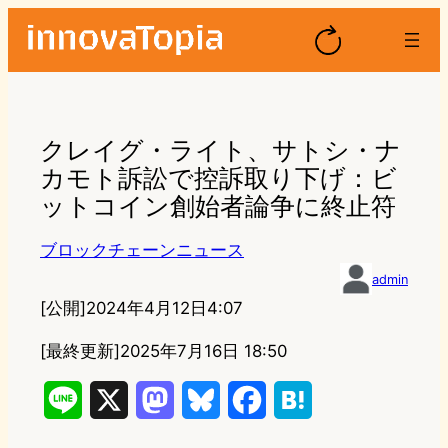
クレイグ・ライト、サトシ・ナ
カモト訴訟で控訴取り下げ：ビ
ットコイン創始者論争に終止符
ブロックチェーンニュース
admin
[公開]
2024年4月12日4:07
[最終更新]
2025年7月16日 18:50
L
X
M
B
F
H
i
a
l
a
a