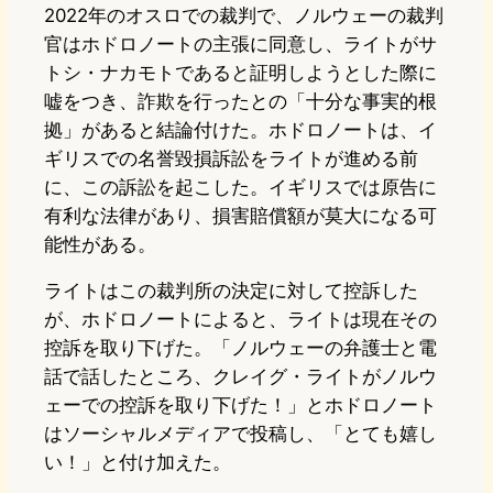
2022年のオスロでの裁判で、ノルウェーの裁判
官はホドロノートの主張に同意し、ライトがサ
トシ・ナカモトであると証明しようとした際に
嘘をつき、詐欺を行ったとの「十分な事実的根
拠」があると結論付けた。ホドロノートは、イ
ギリスでの名誉毀損訴訟をライトが進める前
に、この訴訟を起こした。イギリスでは原告に
有利な法律があり、損害賠償額が莫大になる可
能性がある。
ライトはこの裁判所の決定に対して控訴した
が、ホドロノートによると、ライトは現在その
控訴を取り下げた。「ノルウェーの弁護士と電
話で話したところ、クレイグ・ライトがノルウ
ェーでの控訴を取り下げた！」とホドロノート
はソーシャルメディアで投稿し、「とても嬉し
い！」と付け加えた。