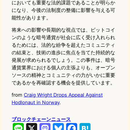
においても重要な法的課題であることが明らか
になり、今後の法制度の整備に影響を与える可
能性があります。
将来への影響や長期的な視点では、ビットコイ
ンのような暗号通貨が社会に広く受け入れられ
るためには、法的な紛争を超えたコミュニティ
の結束と、技術の進歩に焦点を当てた持続的な
発展が求められるでしょう。この事件は、暗号
通貨業界における個人の主張よりも、オープン
ソースの精神とコミュニティの力がいかに重要
であるかを再確認する機会を提供しています。
from
Craig Wright Drops Appeal Against
Hodlonaut in Norway
.
ブロックチェーンニュース
L
X
M
B
F
H