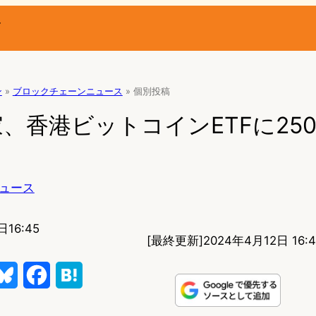
ー
ン
»
ブロックチェーンニュース
»
個別投稿
、香港ビットコインETFに25
ュース
日16:45
[最終更新]
2024年4月12日 16:4
B
F
H
l
a
a