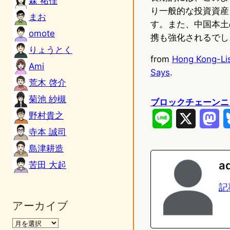
森 祐佳
り一般的な投資資産
まお
す。また、中国本土
omote
携も強化されるでし
りょうとく
from
Hong Kong-Lis
Ami
Says
.
荒木 啓介
菊池 紗槻
ブロックチェーンニ
野村貴之
L
X
M
寺本 誠司
i
a
島津耕造
n
s
a
苦田 大起
e
t
記
o
アーカイブ
d