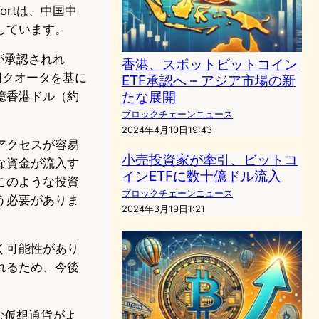
ortは、中国中
しています。
が承認されれ
香港、スポットビットコイン
用クオータを基に
ETF承認へ – アジア市場の新
たな展開
0億香港ドル（約
ブロックチェーンニュース
2024年4月10日19:43
アクセスが容易
小売投資家が牽引、ビットコ
な資金が流入す
インETFに数十億ドル流入
このような投資
ブロックチェーンニュース
う必要がありま
2024年3月19日1:21
く可能性があり
れるため、今後
む仮想通貨がよ