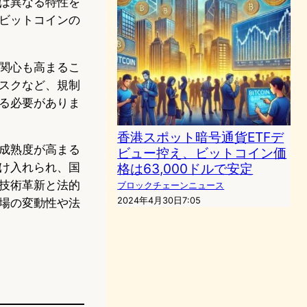
は異なる特性を
ビットコインの
関心も高まるこ
スクなど、規制
る必要がありま
香港スポット暗号通貨ETFデ
成熟度が高まる
ビュー控え、ビットコイン価
格は63,000ドルで安定
け入れられ、国
技術革新と法的
ブロックチェーンニュース
2024年4月30日7:05
場の変動性や法