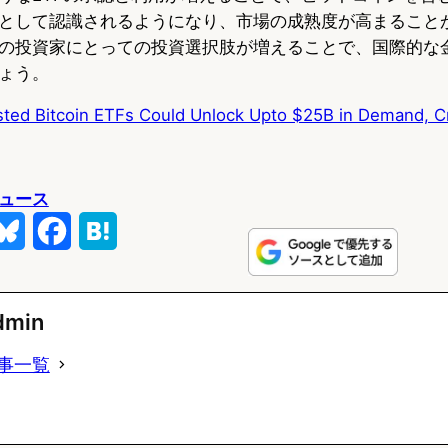
として認識されるようになり、市場の成熟度が高まること
の投資家にとっての投資選択肢が増えることで、国際的な
ょう。
ted Bitcoin ETFs Could Unlock Upto $25B in Demand, C
ュース
B
F
H
l
a
a
u
c
t
dmin
e
e
e
事一覧
s
b
n
k
o
a