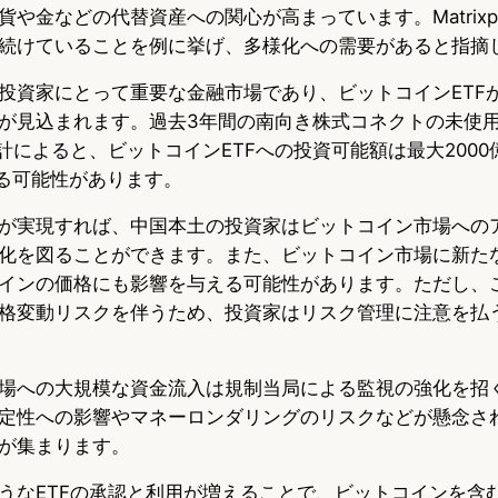
や金などの代替資産への関心が高まっています。Matrixp
続けていることを例に挙げ、多様化への需要があると指摘
投資家にとって重要な金融市場であり、ビットコインETF
が見込まれます。過去3年間の南向き株式コネクトの未使
rtの推計によると、ビットコインETFへの投資可能額は最大200
する可能性があります。
が実現すれば、中国本土の投資家はビットコイン市場への
化を図ることができます。また、ビットコイン市場に新た
インの価格にも影響を与える可能性があります。ただし、
格変動リスクを伴うため、投資家はリスク管理に注意を払
場への大規模な資金流入は規制当局による監視の強化を招
定性への影響やマネーロンダリングのリスクなどが懸念さ
が集まります。
うなETFの承認と利用が増えることで、ビットコインを含