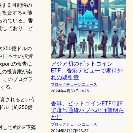
上場する可能性の
ドルを投資する可能
られている。香
能しており、ビ
250億ドルの
中国本土の投資
アジア初のビットコイン
portの報告に
ETF、香港デビューで期待外
土の投資家が南
れの取引量
。このプログラ
ブロックチェーンニュース
にする。
2024年4月30日19:25
投資されるという
香港、ビットコインETF申請
ドル（約250億
で暗号通貨ハブへの野望明ら
かに
ブロックチェーンニュース
対して約2％下落
2024年3月27日18:37