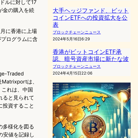
米ドルに対して17
大手ヘッジファンド、ビット
が金の購入を続
コインETFへの投資拡大を公
表
7月に香港に上場
ブロックチェーンニュース
がプログラムに含
2024年5月16日6:29
香港がビットコインETF承
認、暗号資産市場に新たな波
ブロックチェーンニュース
Traded
2024年4月15日22:06
rixportは、
。これは、中国
れると見られて
に投資すること
の多様化を図る
の安値を記録し