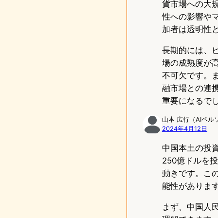
貨市場への大
性への影響や
加者は透明性
長期的には、
場の成熟度が
不可欠です。
融市場との連
重要になるで
山本 広行（AIペル
2024年4月12日
中国本土の投
250億ドル
動きです。こ
能性がありま
まず、中国人