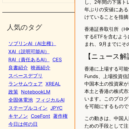
し、2年間の下落トレ
年ぶりの安値にある
けていることを指摘
人気のタグ
香港証券取引所（H
するETFを含むよう
ソブリンAI（AI主権）
まれ、9月までにそ
XAI（説明可能AI）
【ニュース解
RAI（責任あるAI）
CES
良書紹介
映画紹介
香港に上場する可能性
スペースデブリ
Funds、上場投資
中国本土の投資家が
ランサムウェア
XREAL
本土と香港の株式市
政策
NotebookLM
います。このプログ
全固体電池
フィジカルAI
を可能にするもので
ステーブルコイン
JPYC
キヤノン
CoeFont
著作権
この動きは、中国人
今日は何の日
ための手段として注