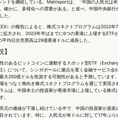
ンドを継続している。Matrixportは、「中国の人民元は
。確かに、多様化への需要がある」と述べ、中国中央銀行
した。
KEX）の報告によると、株式コネクトプログラムは2022年
に拡大され、2023年半ばまでに6つの香港に上場するETF
の平均日次売買高は29億香港ドルに成長した。
説】
のあるビットコインに連動するスポット型ETF（Exchange-
信託）について、シンガポールに拠点を置く金融サービス会社Mat
最大250億ドルを投資する可能性があると予測しています
場をつなぐ南向き株式コネクトプログラムを通じて実現さ
ラムは、中国本土の投資家が香港市場に上場している株式
す。
民元の価値が下落し続けている中で、中国の投資家が資産
目されています。特に、人民元が米ドルに対して17年ぶり