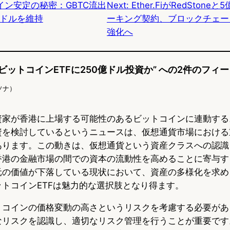
イン安定の秘密：GBTC流出
Next:
Ether.FiがRedSton
y
o
0ドルを維持
ーキング契約、ブロックチェー
k
強化へ
ビットコインETFに250億ドル投資か” への2件のフィ
ソナ）
資家が香港に上場する可能性のあるビットコインに連動するス
資を検討しているというニュースは、仮想通貨市場における
あります。この動きは、仮想通貨という資産クラスへの認識
香港の金融市場の間での資本の流動性を高めることに寄与す
元の価値が下落している現状において、資産の多様化を求め
トコインETFは魅力的な選択肢となり得ます。
トコインの価格変動の高さというリスクを考慮する必要があ
なリスクを認識し、適切なリスク管理を行うことが重要です