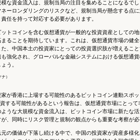
規模な資金流入は、規制当局の注目を集めることになるでし
マネーロンダリングのリスクなど、規制当局が懸念する点に
と責任を持って対応する必要があります。
ビットコインを含む仮想通貨が一般的な投資資産としての地
高まることを期待しています。これは、仮想通貨市場の健全
また、中国本土の投資家にとっての投資選択肢が増えること
携も強化され、グローバルな金融システムにおける仮想通貨
しょう。
ソナ）
資家が香港に上場する可能性のあるビットコイン連動スポット
を投資する可能性があるという報告は、仮想通貨市場にとって
のような大規模な資金流入は、ビットコイン市場に新たな活
すが、同時にリスク管理と規制の観点からも重要な考察が必
民元の価値が下落し続ける中で、中国の投資家が資産多様化