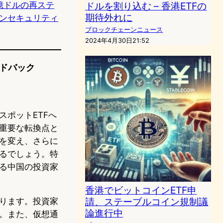
ドルを割り込む – 香港ETFの
eと5億ドルの再ステ
期待外れに
ンセキュリティ
ブロックチェーンニュース
2024年4月30日21:52
ードバック
ポットETFへ
重要な転換点と
を変え、さらに
るでしょう。特
る中国の投資家
香港でビットコインETF申
請、ステーブルコイン規制議
ります。投資家
論進行中
。また、仮想通