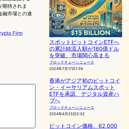
が期待されま
金融市場との連
rypto Firm
スポットビットコインETFへ
の累計純流入額が160億ドル
を突破、市場関心高まる
ブロックチェーンニュース
2024年7月17日1:59
香港がアジア初のビットコイ
ン・イーサリアムスポット
ETFを承認、デジタル資産ハ
ブへ
ブロックチェーンニュース
2024年4月25日2:02
ビットコイン価格、62,000