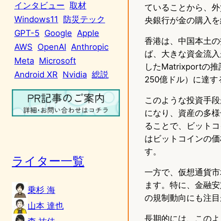
インタビュー
取材
ていることから、外貨
Windows11
防災テック
央銀行が金の購入を
GPT-5
Google
Apple
香港は、中国本土の
AWS
OpenAI
Anthropic
ば、大きな資金流入
Meta
Microsoft
したMatrixpo
Android XR
Nvidia
総説
250億ドル）に達
このような投資手段
になり、資産の多様
ることで、ビットコ
はビットコインの価
す。
ライター一覧
一方で、仮想通貨市
ます。特に、金融安
乗杉 海
の規制動向にも注目
山本 達也
長期的には、このよ