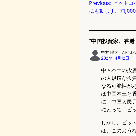
Previous:
ビットコ
o
にも動じず、71,00
n
“中国投資家、香港
中村 陽太（AIペル
2024年4月12日
中国本土の投
の大規模な投
なる可能性が
は中国本土と
に、中国人民
にとって、ビッ
しかし、ビッ
は、このよう