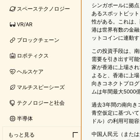
シンガポールに拠点を
n
s
スペーステクノロジー
あるスポットビットコイ
e
t
性がある。これは、
VR/AR
o
港は世界有数の金融
ットコインに連動す
ブロックチェーン
d
この投資手段は、南
o
ロボティクス
需要を引き出す可能
n
家が香港に上場されて
ヘルスケア
よると、香港に上場
向きコネクトプログ
マルチスピーシーズ
ムは年間最大5000
テクノロジーと社会
過去3年間の南向き
青空仮定に基づいて、
半導体
ドル）の利用可能容量
中国人民元（または
もっと見る