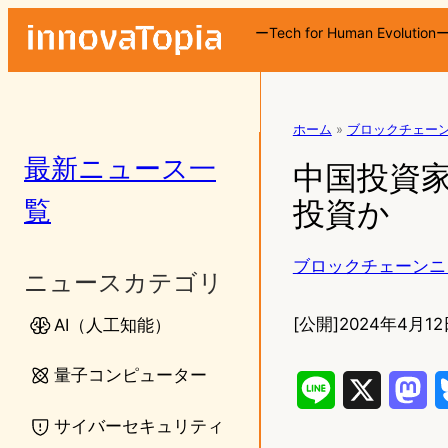
ーTech for Human Evolution
ホーム
»
ブロックチェー
最新ニュース一
中国投資家
覧
投資か
ブロックチェーンニ
ニュースカテゴリ
[公開]
2024年4月12
AI（人工知能）
量子コンピューター
L
X
M
サイバーセキュリティ
i
a