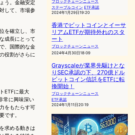
ブロックチェーンニュース
ょう。金融安定
ステーブルコイン
ETF承認
対して、市場参
2024年1月29日19:20
香港でビットコインとイーサ
位を確立し、市
リアムETFが期待外れのスタ
ート
な成長にとって
で、国際的な金
ブロックチェーンニュース
2024年4月30日18:09
の役割がさらに
Grayscaleが業界先駆けとな
りSEC承認の下、270億ドル
ビットコイン信託をETFに転
換開始！
ETFに最大
ブロックチェーンニュース
非常に興味深い
ETF承認
2024年1月11日20:19
力をもたらす可
要です。
を求める動きは