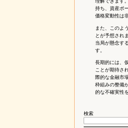
理解できます
持ち、資産ポ
価格変動性は
また、このよ
とが予想され
当局が懸念す
す。
長期的には、
ことが期待さ
際的な金融市
枠組みの整備
的な不確実性
検索