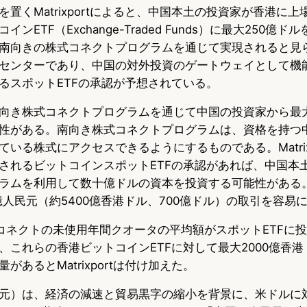
置くMatrixportによると、中国本土の投資家が香港に
u
c
t
ンETF（Exchange-Traded Funds）に最大250億
e
e
e
南向きの株式コネクトプログラムを通じて実現されると見
s
b
n
センターであり、中国の対外投資のゲートウェイとして機
るスポットETFの承認が予想されている。
k
o
a
向き株式コネクトプログラムを通じて中国の投資家から最大
y
o
性がある。南向き株式コネクトプログラムは、資格を持つ
k
いる株式にアクセスできるようにするものである。Matrix
されるビットコインスポットETFの承認があれば、中国本
ラムを利用して数十億ドルの資本を投資する可能性がある
億人民元（約5400億香港ドル、700億ドル）の取引を容易
コネクトの未使用年間クオータの平均額がスポットETFに
これらの香港ビットコインETFに対して最大2000億香港
があるとMatrixportは付け加えた。
元）は、経済の減速と貿易黒字の縮小を背景に、米ドルに